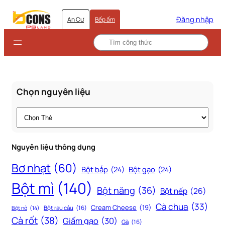
Đăng nhập
An Cư
Bếp ấm
Chọn nguyên liệu
Thẻ
Nguyên liệu thông dụng
Bơ nhạt
(60)
Bột bắp
(24)
Bột gạo
(24)
Bột mì
(140)
Bột năng
(36)
Bột nếp
(26)
Cà chua
(33)
Cream Cheese
(19)
Bột rau câu
(16)
Bột nở
(14)
Cà rốt
(38)
Giấm gạo
(30)
Gà
(16)