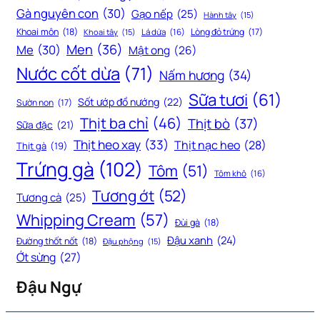
Gà nguyên con
(30)
Gạo nếp
(25)
Hành tây
(15)
Khoai môn
(18)
Lòng đỏ trứng
(17)
Khoai tây
(15)
Lá dứa
(16)
Men
(36)
Me
(30)
Mật ong
(26)
Nước cốt dừa
(71)
Nấm hương
(34)
Sữa tươi
(61)
Sốt ướp đồ nướng
(22)
Sườn non
(17)
Thịt ba chỉ
(46)
Thịt bò
(37)
Sữa đặc
(21)
Thịt heo xay
(33)
Thịt nạc heo
(28)
Thịt gà
(19)
Trứng gà
(102)
Tôm
(51)
Tôm khô
(16)
Tương ớt
(52)
Tương cà
(25)
Whipping Cream
(57)
Đùi gà
(18)
Đậu xanh
(24)
Đường thốt nốt
(18)
Đậu phộng
(15)
Ớt sừng
(27)
Đậu Ngự