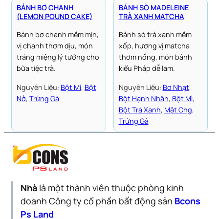
BÁNH BƠ CHANH
BÁNH SÒ MADELEINE
(LEMON POUND CAKE)
TRÀ XANH MATCHA
Bánh bơ chanh mềm mịn,
Bánh sò trà xanh mềm
vị chanh thơm dịu, món
xốp, hương vị matcha
tráng miệng lý tưởng cho
thơm nồng, món bánh
bữa tiệc trà.
kiểu Pháp dễ làm.
Nguyên Liệu:
Bột Mì
, 
Bột
Nguyên Liệu:
Bơ Nhạt
, 
Nở
, 
Trứng Gà
Bột Hạnh Nhân
, 
Bột Mì
, 
Bột Trà Xanh
, 
Mật Ong
, 
Trứng Gà
Nhà
là một thành viên thuộc phòng kinh
doanh Công ty cổ phần bất động sản
Bcons
Ps Land