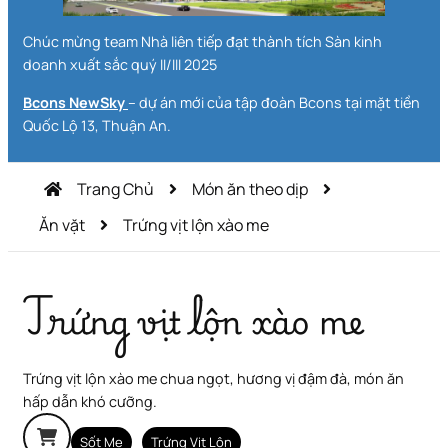
Chúc mừng team Nhà liên tiếp đạt thành tích Sàn kinh
doanh xuất sắc quý II/III 2025
Bcons NewSky
– dự án mới của tập đoàn Bcons tại mặt tiền
Quốc Lộ 13, Thuận An.
Trang Chủ
Món ăn theo dịp
Ăn vặt
Trứng vịt lộn xào me
Trứng vịt lộn xào me
Trứng vịt lộn xào me chua ngọt, hương vị đậm đà, món ăn
hấp dẫn khó cưỡng.
Sốt Me
Trứng Vịt Lộn