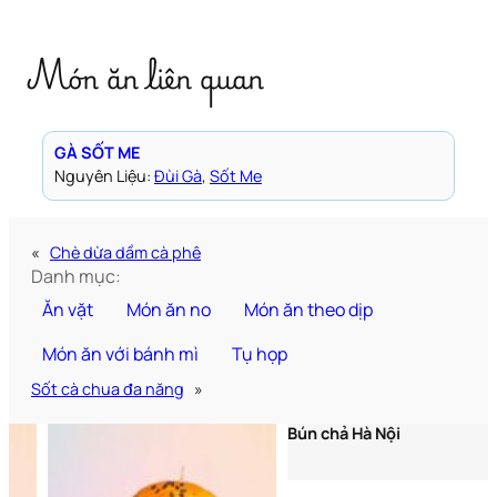
Món ăn liên quan
GÀ SỐT ME
Nguyên Liệu:
Đùi Gà
, 
Sốt Me
«
Chè dừa dầm cà phê
Danh mục:
Ăn vặt
Món ăn no
Món ăn theo dịp
Món ăn với bánh mì
Tụ họp
Sốt cà chua đa năng
»
Bún chả Hà Nội