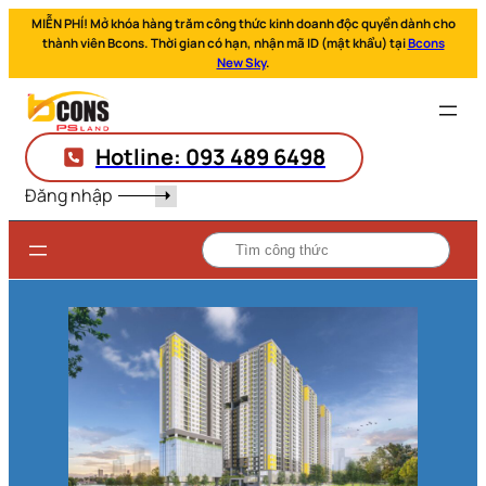
MIỄN PHÍ! Mở khóa hàng trăm công thức kinh doanh độc quyền dành cho
thành viên Bcons. Thời gian có hạn, nhận mã ID (mật khẩu) tại
Bcons
New Sky
.
Hotline: 093 489 6498
Đăng nhập