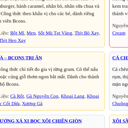
burger, hành caramel, nhân bò, nhân sữa chua và
kem tra
 Công thức theo khẩu vị cho các bé, dành riêng
thành v
h viên Bcons.
Nguyên
Liệu:
Bột Mì
, 
Men
, 
Sốt Mù Tạt Vàng
, 
Thịt Bò Xay
, 
Cream
Thịt Heo Xay
À – BCONS TRI ÂN
CÁ CH
Cá chẽm sốt chua ngọt là món ăn hấp dẫn với lớp vỏ giòn
 hoặc cúng giỗ thơm ngon bắt mắt. Dành cho thành
rụm, th
 hộ Bcons.
mặn ngọ
Liệu:
Cà Rốt
, 
Gà Nguyên Con
, 
Khoai Lang
, 
Khoai
Nguyên
c Cốt Dừa
, 
Xương Gà
Chuôn
ƯỚNG XÁ XỊ BỌC XÔI CHIÊN GIÒN
XÔI S