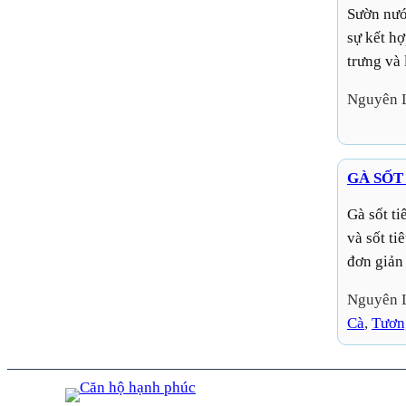
Sườn nướng xá xị bọc xôi chiên giòn là món ăn hấp dẫn với
sự kết h
trưng và 
Nguyên 
GÀ SỐT
Gà sốt tiêu xanh là món ăn kết hợp giữa thịt gà mềm thơm
và sốt t
đơn giản
Nguyên 
Cà
, 
Tươn