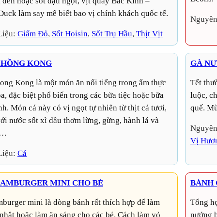
 đen hoặc sốt đậu ngọt, vịt quay Bắc Kinh –
Duck làm say mê biết bao vị chính khách quốc tế.
Nguyên
Liệu:
Giấm Đỏ
, 
Sốt Hoisin
, 
Sốt Trụ Hầu
, 
Thịt Vịt
 HỒNG KONG
GÀ NƯ
Tết thường có sẵn hũ kiệu chua trong nhà, nếu đã ngán gà
, đặc biệt phổ biến trong các bữa tiệc hoặc bữa
luộc, c
nh. Món cá này có vị ngọt tự nhiên từ thịt cá tươi,
quế. Mù
ới nước sốt xì dầu thơm lừng, gừng, hành lá và
Nguyên
t…
Vị Hươ
Liệu:
Cá
AMBURGER MINI CHO BÉ
BÁNH 
Tổng hợp bánh cupcake trang trí đãi tiệc tại nhà. Cách
 nhật hoặc làm ăn sáng cho các bé. Cách làm vỏ
nướng b