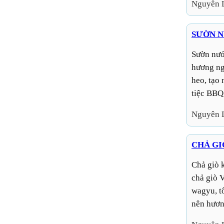
Nguyên 
SƯỜN N
Sườn nướng vị lạp xưởng là món ăn độc đáo, kết hợp
hương ng
heo, tạo
tiệc BBQ
Nguyên 
CHẢ GI
Chả giò kiểu Nhật là phiên bản biến tấu độc đáo từ món
chả giò 
wagyu, t
nên hương