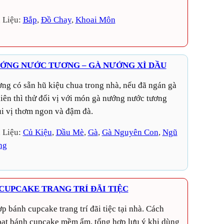
 Liệu:
Bắp
, 
Đồ Chay
, 
Khoai Môn
ỚNG NƯỚC TƯƠNG – GÀ NƯỚNG XÌ DẦU
hiên thì thử đổi vị với món gà nướng nước tương
i vị thơm ngon và đậm đà.
 Liệu:
Củ Kiệu
, 
Dầu Mè
, 
Gà
, 
Gà Nguyên Con
, 
Ngũ
ng
CUPCAKE TRANG TRÍ ĐÃI TIỆC
ạt bánh cupcake mềm ẩm, tổng hợp lưu ý khi dùng