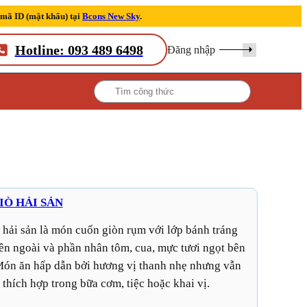
 mã ID (mật khẩu) tại
Bcons New Sky
.
Hotline: 093 489 6498
Đăng nhập
IÒ HẢI SẢN
n ngoài và phần nhân tôm, cua, mực tươi ngọt bên
Món ăn hấp dẫn bởi hương vị thanh nhẹ nhưng vẫn
 thích hợp trong bữa cơm, tiệc hoặc khai vị.