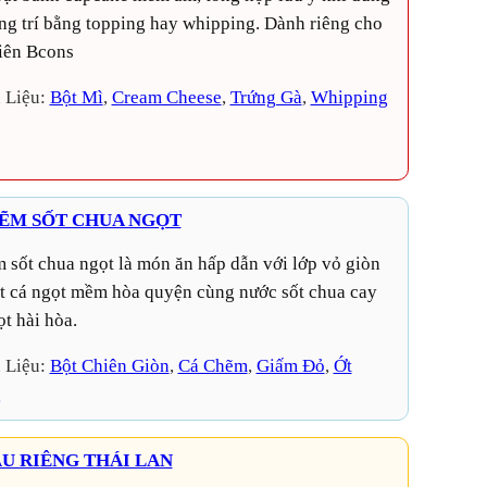
ng trí bằng topping hay whipping. Dành riêng cho
iên Bcons
 Liệu:
Bột Mì
, 
Cream Cheese
, 
Trứng Gà
, 
Whipping
ẼM SỐT CHUA NGỌT
ịt cá ngọt mềm hòa quyện cùng nước sốt chua cay
t hài hòa.
 Liệu:
Bột Chiên Giòn
, 
Cá Chẽm
, 
Giấm Đỏ
, 
Ớt
g
ẦU RIÊNG THÁI LAN