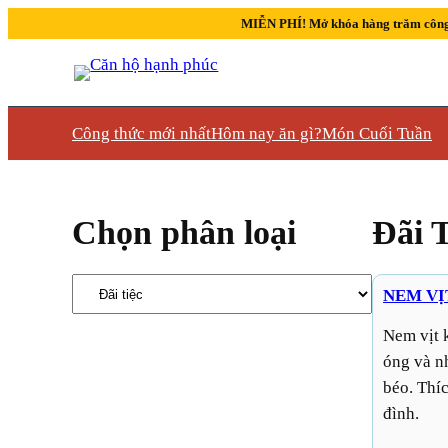
MIỄN PHÍ! Mở khóa hàng trăm công
Công thức mới nhất
Hôm nay ăn gì?
Món Cuối Tuần
Chọn phân loại
Đãi T
Danh
NEM VỊ
mục
Nem vịt khoai môn là món cuốn giòn rụm với lớp vỏ vàng
óng và n
béo. Thíc
đình.