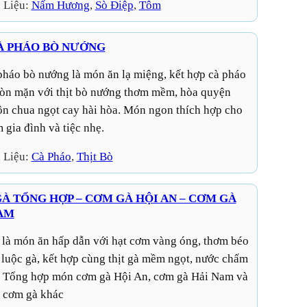
 Liệu:
Nấm Hương
, 
Sò Điệp
, 
Tôm
À PHÁO BÒ NƯỚNG
òn mặn với thịt bò nướng thơm mềm, hòa quyện
ộn chua ngọt cay hài hòa. Món ngon thích hợp cho
 gia đình và tiệc nhẹ.
 Liệu:
Cà Pháo
, 
Thịt Bò
À TỔNG HỢP – CƠM GÀ HỘI AN – CƠM GÀ
AM
 luộc gà, kết hợp cùng thịt gà mềm ngọt, nước chấm
 Tổng hợp món cơm gà Hội An, cơm gà Hải Nam và
i cơm gà khác