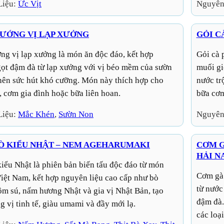
Liệu:
Ức Vịt
Nguyên
ƯỚNG VỊ LẠP XƯỞNG
GỎI C
Gỏi cà pháo bò nướng là món ăn lạ miệng, kết hợp cà pháo
ọt đậm đà từ lạp xưởng với vị béo mềm của sườn
muối gi
 nên sức hút khó cưỡng. Món này thích hợp cho
nước tr
, cơm gia đình hoặc bữa liên hoan.
bữa cơm
Liệu:
Mắc Khén
, 
Sườn Non
Nguyên
Ò KIỂU NHẬT – NEM AGEHARUMAKI
CƠM G
HẢI N
Cơm gà là món ăn hấp dẫn với hạt cơm vàng óng, thơm béo
Việt Nam, kết hợp nguyên liệu cao cấp như bò
từ nước
ôm sú, nấm hương Nhật và gia vị Nhật Bản, tạo
đậm đà.
 vị tinh tế, giàu umami và đầy mới lạ.
các loạ