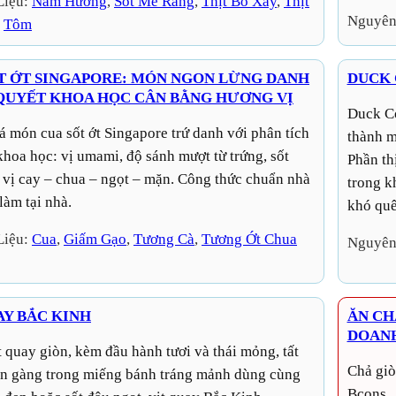
Liệu:
Nấm Hương
, 
Sốt Mè Rang
, 
Thịt Bò Xay
, 
Thịt
Nguyên
 
Tôm
T ỚT SINGAPORE: MÓN NGON LỪNG DANH
DUCK 
 QUYẾT KHOA HỌC CÂN BẰNG HƯƠNG VỊ
Duck Confit không chỉ là một cách bảo quản mà còn trở
thành m
khoa học: vị umami, độ sánh mượt từ trứng, sốt
Phần th
 vị cay – chua – ngọt – mặn. Công thức chuẩn nhà
trong k
làm tại nhà.
khó quê
Liệu:
Cua
, 
Giấm Gạo
, 
Tương Cà
, 
Tương Ớt Chua
Nguyên
AY BẮC KINH
ĂN CH
DOAN
Chả giò chay kinh doanh – công thức dành cho thành viên
ọn gàng trong miếng bánh tráng mảnh dùng cùng
Bcons.