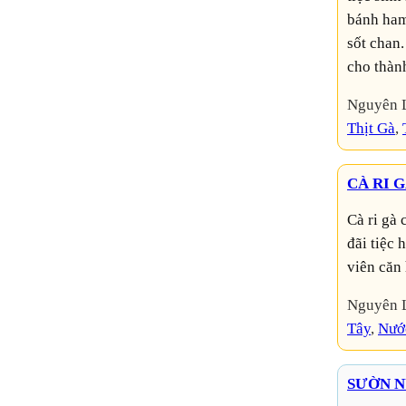
bánh ham
sốt chan.
cho thàn
Nguyên 
Thịt Gà
, 
CÀ RI G
Cà ri gà công thức chi tiết đo gia vị từng gram. Có thể nấu
đãi tiệc
viên căn
Nguyên 
Tây
, 
Nướ
SƯỜN N