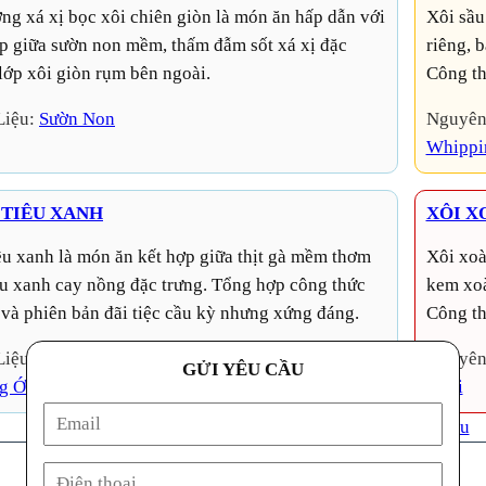
Xôi sầu riêng Thái Lan kinh doanh, cách nấu cốt xôi sầu
ợp giữa sườn non mềm, thấm đẫm sốt xá xị đặc
riêng, 
lớp xôi giòn rụm bên ngoài.
Công th
Liệu:
Sườn Non
Nguyên
Whippi
 TIÊU XANH
XÔI X
Xôi xoài Thái Lan kinh doanh, cách nấu cốt xôi xoài, sốt
iêu xanh cay nồng đặc trưng. Tổng hợp công thức
kem xoà
 và phiên bản đãi tiệc cầu kỳ nhưng xứng đáng.
Công th
Liệu:
Dầu Mè
, 
Gà Nguyên Con
, 
Tiêu Xanh
, 
Tương
Nguyên
GỬI YÊU CẦU
g Ớt
Xoài
1
2
3
4
Trang sau