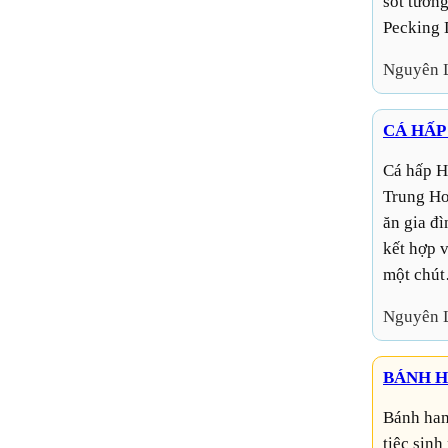
sốt tương
Pecking 
Nguyên 
CÁ HẤP
Cá hấp Hong Kong là một món ăn nổi tiếng trong ẩm thực
Trung Hoa
ăn gia đì
kết hợp v
một chú
Nguyên 
BÁNH H
Bánh hamburger mini là dòng bánh rất thích hợp để làm
tiệc sinh