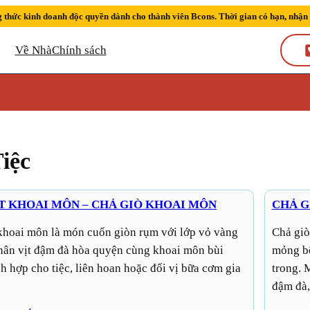
 thức kinh doanh độc quyền dành cho thành viên Bcons. Thời gian có hạn, nhận
Về Nhà
Chính sách
iệc
T KHOAI MÔN – CHẢ GIÒ KHOAI MÔN
CHẢ G
Chả giò hải sản là món cuốn giòn rụm với lớp bánh tráng
hân vịt đậm đà hòa quyện cùng khoai môn bùi
mỏng bê
h hợp cho tiệc, liên hoan hoặc đổi vị bữa cơm gia
trong. 
đậm đà,