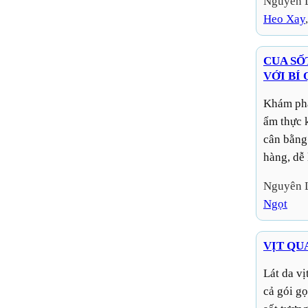
Nguyên 
Heo Xay
,
CUA SỐ
VỚI BÍ
Khám phá món cua sốt ớt Singapore trứ danh với phân tích
ẩm thực 
cân bằng
hàng, dễ 
Nguyên 
Ngọt
VỊT QU
Lát da vịt quay giòn, kèm đầu hành tươi và thái mỏng, tất
cả gói g