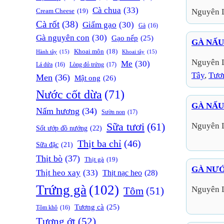
Cà chua
(33)
Cream Cheese
(19)
Nguyên 
Cà rốt
(38)
Giấm gạo
(30)
Gà
(16)
Gà nguyên con
(30)
Gạo nếp
(25)
GÀ NẤU
Khoai môn
(18)
Hành tây
(15)
Khoai tây
(15)
Nguyên 
Me
(30)
Lòng đỏ trứng
(17)
Lá dứa
(16)
Tây
, 
Tươ
Men
(36)
Mật ong
(26)
Nước cốt dừa
(71)
GÀ NẤU
Nấm hương
(34)
Sườn non
(17)
Sữa tươi
(61)
Nguyên 
Sốt ướp đồ nướng
(22)
Thịt ba chỉ
(46)
Sữa đặc
(21)
Thịt bò
(37)
Thịt gà
(19)
GÀ NƯỚ
Thịt heo xay
(33)
Thịt nạc heo
(28)
Trứng gà
(102)
Nguyên 
Tôm
(51)
Tương cà
(25)
Tôm khô
(16)
Tương ớt
(52)