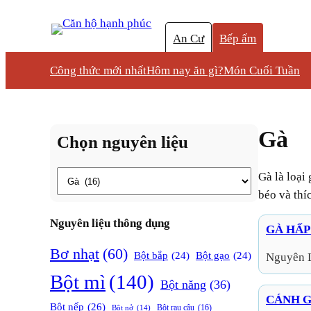
An Cư
Bếp ấm
Công thức mới nhất
Hôm nay ăn gì?
Món Cuối Tuần
Gà
Chọn nguyên liệu
Thẻ
Gà là loại gia cầm phổ biến, có thịt mềm, ngọt, thường dùng trong các món hầm, nướng, hoặc canh. Đặc tính là giàu protein, ít
béo và thí
Nguyên liệu thông dụng
GÀ HẤ
Bơ nhạt
(60)
Bột bắp
(24)
Bột gạo
(24)
Nguyên 
Bột mì
(140)
Bột năng
(36)
CÁNH 
Bột nếp
(26)
Bột rau câu
(16)
Bột nở
(14)