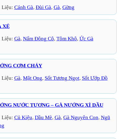
 Liệu:
Cánh Gà
, 
Đùi Gà
, 
Gà
, 
Gừng
À XÉ
 Liệu:
Gà
, 
Nấm Đông Cô
, 
Tôm Khô
, 
Ức Gà
ƯỚNG CƠM CHÁY
 Liệu:
Gà
, 
Mật Ong
, 
Sốt Tương Ngọt
, 
Sốt Ướp Đồ
ỚNG NƯỚC TƯƠNG – GÀ NƯỚNG XÌ DẦU
 Liệu:
Củ Kiệu
, 
Dầu Mè
, 
Gà
, 
Gà Nguyên Con
, 
Ngũ
ng