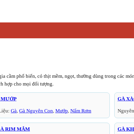
ch hợp cho mọi đối tượng.
P MƯỚP
GÀ XÀ
Liệu:
Gà
, 
Gà Nguyên Con
, 
Mướp
, 
Nấm Rơm
Nguyên
GÀ RIM MẮM
GÀ K