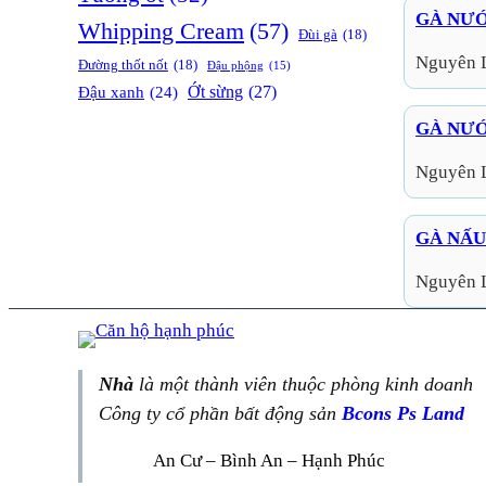
GÀ NƯỚ
Whipping Cream
(57)
Đùi gà
(18)
Nguyên 
Đường thốt nốt
(18)
Đậu phộng
(15)
Ớt sừng
(27)
Đậu xanh
(24)
GÀ NƯ
Nguyên 
GÀ NẤU
Nguyên 
Nhà
là một thành viên thuộc phòng kinh doanh
Công ty cổ phần bất động sản
Bcons Ps Land
An Cư – Bình An – Hạnh Phúc