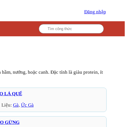
Đăng nhập
O LÁ QUẾ
 Liệu:
Gà
, 
Ức Gà
HO GỪNG