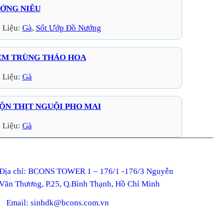
ỚNG NIÊU
 Liệu:
Gà
, 
Sốt Ướp Đồ Nướng
ỀM TRÙNG THẢO HOA
 Liệu:
Gà
ỘN THỊT NGUỘI PHO MAI
 Liệu:
Gà
ỉ: BCONS TOWER 1 – 176/1 -176/3 Nguyễn
Văn Thương, P.25, Q.Bình Thạnh, Hồ Chí Minh
Email: sinhdk@bcons.com.vn