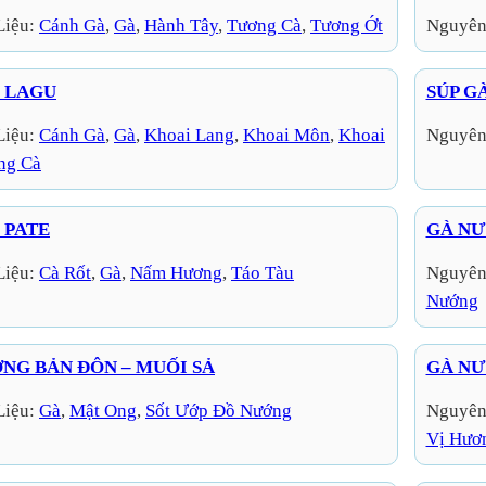
Liệu:
Cánh Gà
, 
Gà
, 
Hành Tây
, 
Tương Cà
, 
Tương Ớt
Nguyên
 LAGU
SÚP G
Liệu:
Cánh Gà
, 
Gà
, 
Khoai Lang
, 
Khoai Môn
, 
Khoai
Nguyên
ng Cà
 PATE
GÀ N
Liệu:
Cà Rốt
, 
Gà
, 
Nấm Hương
, 
Táo Tàu
Nguyên
Nướng
NG BẢN ĐÔN – MUỐI SẢ
GÀ NƯ
Liệu:
Gà
, 
Mật Ong
, 
Sốt Ướp Đồ Nướng
Nguyên
Vị Hươ