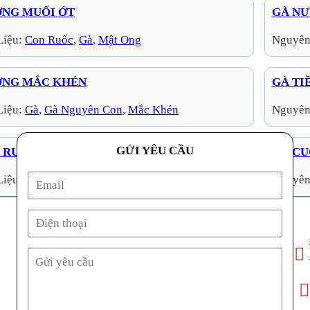
NG MUỐI ỚT
GÀ NƯ
Liệu:
Con Ruốc
, 
Gà
, 
Mật Ong
Nguyên
ỚNG MẮC KHÉN
GÀ TI
Liệu:
Gà
, 
Gà Nguyên Con
, 
Mắc Khén
Nguyên
GỬI YÊU CẦU
 RƯỢU VANG
GÀ CU
Liệu:
Gà
, 
Rượu Vang
Nguyên
Địa ch