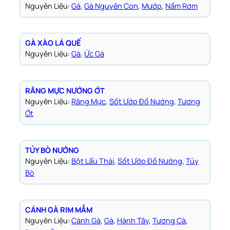
Nguyên Liệu:
Gà
, 
Gà Nguyên Con
, 
Mướp
, 
Nấm Rơm
GÀ XÀO LÁ QUẾ
Nguyên Liệu:
Gà
, 
Ức Gà
RĂNG MỰC NƯỚNG ỚT
Nguyên Liệu:
Răng Mực
, 
Sốt Ướp Đồ Nướng
, 
Tương
Ớt
TỦY BÒ NƯỚNG
Nguyên Liệu:
Bột Lẩu Thái
, 
Sốt Ướp Đồ Nướng
, 
Tủy
Bò
CÁNH GÀ RIM MẮM
Nguyên Liệu:
Cánh Gà
, 
Gà
, 
Hành Tây
, 
Tương Cà
, 