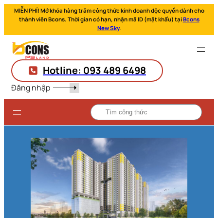
MIỄN PHÍ! Mở khóa hàng trăm công thức kinh doanh độc quyền dành cho
thành viên Bcons. Thời gian có hạn, nhận mã ID (mật khẩu) tại
Bcons
New Sky
.
Hotline: 093 489 6498
Đăng nhập