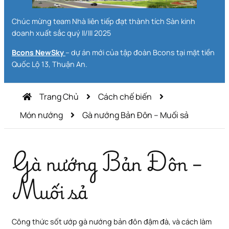
Chúc mừng team Nhà liên tiếp đạt thành tích Sàn kinh
doanh xuất sắc quý II/III 2025
Bcons NewSky
– dự án mới của tập đoàn Bcons tại mặt tiền
Quốc Lộ 13, Thuận An.
Trang Chủ
Cách chế biến
Món nướng
Gà nướng Bản Đôn – Muối sả
Gà nướng Bản Đôn –
Muối sả
Công thức sốt ướp gà nướng bản đôn đậm đà, và cách làm