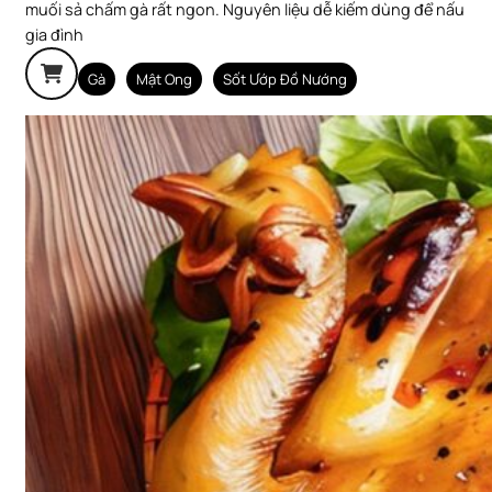
muối sả chấm gà rất ngon. Nguyên liệu dễ kiếm dùng để nấu
gia đình
Gà
Mật Ong
Sốt Ướp Đồ Nướng