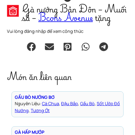
Gà nướng Bản Đôn – Muối
sả –
Bcons Avenue
tặng
Vui lòng đăng nhập để xem công thức
Món ăn liên quan
GẦU BÒ NƯỚNG BƠ
Nguyên Liệu:
Cà Chua
, 
Đậu Bắp
, 
Gầu Bò
, 
Sốt Ướp Đồ
Nướng
, 
Tương Ớt
GÀ HẤP MƯỚP