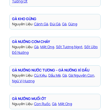
Tương Ớt
GÀ KHO GỪNG
Nguyên Liệu:
Cánh Gà
, 
Đùi Gà
, 
Gà
, 
Gừng
GÀ NƯỚNG CƠM CHÁY
Nguyên Liệu:
Gà
, 
Mật Ong
, 
Sốt Tương Ngọt
, 
Sốt Ướp
Đồ Nướng
GÀ NƯỚNG NƯỚC TƯƠNG – GÀ NƯỚNG XÌ DẦU
Nguyên Liệu:
Củ Kiệu
, 
Dầu Mè
, 
Gà
, 
Gà Nguyên Con
, 
Ngũ Vị Hương
GÀ NƯỚNG MUỐI ỚT
Nguyên Liệu:
Con Ruốc
, 
Gà
, 
Mật Ong