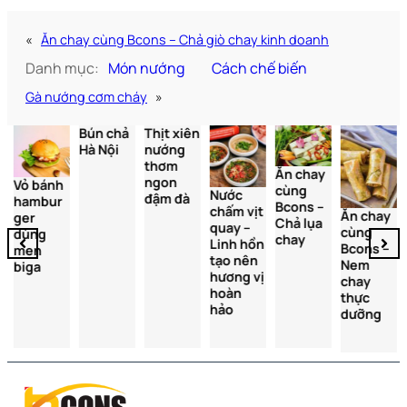
«
Ăn chay cùng Bcons – Chả giò chay kinh doanh
Danh mục:
Món nướng
Cách chế biến
Gà nướng cơm cháy
»
Bún chả
Thịt xiên
Hà Nội
nướng
thơm
Ăn chay
ngon
Vỏ bánh
cùng
Nước
đậm đà
hambur
Bcons –
chấm vịt
Ăn chay
ger
Chả lụa
quay –
cùng
dùng
chay
Linh hồn
Bcons –
men
tạo nên
Nem
biga
hương vị
chay
hoàn
thực
hảo
dưỡng