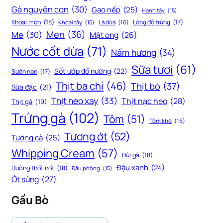
Gà nguyên con
(30)
Gạo nếp
(25)
Hành tây
(15)
Khoai môn
(18)
Lòng đỏ trứng
(17)
Khoai tây
(15)
Lá dứa
(16)
Men
(36)
Me
(30)
Mật ong
(26)
Nước cốt dừa
(71)
Nấm hương
(34)
Sữa tươi
(61)
Sốt ướp đồ nướng
(22)
Sườn non
(17)
Thịt ba chỉ
(46)
Thịt bò
(37)
Sữa đặc
(21)
Thịt heo xay
(33)
Thịt nạc heo
(28)
Thịt gà
(19)
Trứng gà
(102)
Tôm
(51)
Tôm khô
(16)
Tương ớt
(52)
Tương cà
(25)
Whipping Cream
(57)
Đùi gà
(18)
Đậu xanh
(24)
Đường thốt nốt
(18)
Đậu phộng
(15)
Ớt sừng
(27)
Gầu Bò