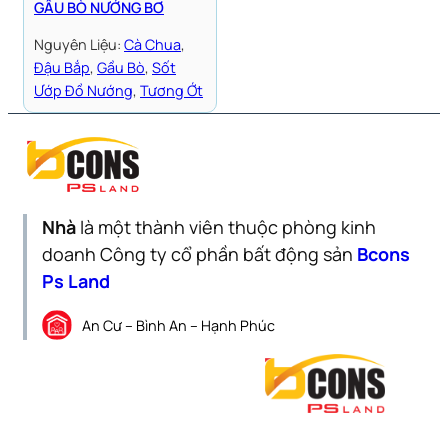
GẦU BÒ NƯỚNG BƠ
Nguyên Liệu:
Cà Chua
, 
Đậu Bắp
, 
Gầu Bò
, 
Sốt
Ướp Đồ Nướng
, 
Tương Ớt
Nhà
là một thành viên thuộc phòng kinh
doanh Công ty cổ phần bất động sản
Bcons
Ps Land
An Cư – Bình An – Hạnh Phúc