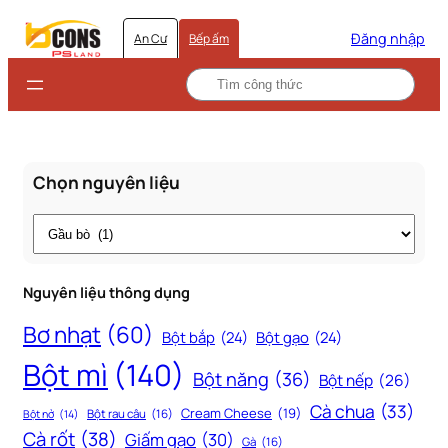
Đăng nhập
An Cư
Bếp ấm
Chọn nguyên liệu
Thẻ
Nguyên liệu thông dụng
Bơ nhạt
(60)
Bột bắp
(24)
Bột gạo
(24)
Bột mì
(140)
Bột năng
(36)
Bột nếp
(26)
Cà chua
(33)
Cream Cheese
(19)
Bột rau câu
(16)
Bột nở
(14)
Cà rốt
(38)
Giấm gạo
(30)
Gà
(16)