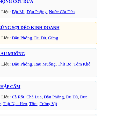
HỘNG CỐT DỪA
 Liệu:
Bột Mì
, 
Đậu Phộng
, 
Nước Cốt Dừa
ỪNG SỢI DẺO KINH DOANH
 Liệu:
Đậu Phộng
, 
Đu Đủ
, 
Gừng
RAU MUỐNG
 Liệu:
Đậu Phộng
, 
Rau Muống
, 
Thịt Bò
, 
Tôm Khô
THẬP CẨM
 Liệu:
Cà Rốt
, 
Chả Lụa
, 
Đậu Phộng
, 
Đu Đủ
, 
Dưa
e
, 
Thịt Nạc Heo
, 
Tôm
, 
Trứng Vịt