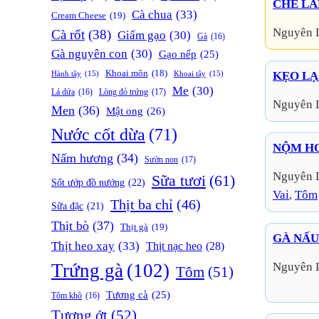
CHÈ LA
Cà chua
(33)
Cream Cheese
(19)
Nguyên 
Cà rốt
(38)
Giấm gạo
(30)
Gà
(16)
Gà nguyên con
(30)
Gạo nếp
(25)
Khoai môn
(18)
Hành tây
(15)
Khoai tây
(15)
KẸO LẠ
Me
(30)
Lòng đỏ trứng
(17)
Lá dứa
(16)
Nguyên 
Men
(36)
Mật ong
(26)
Nước cốt dừa
(71)
NỘM HO
Nấm hương
(34)
Sườn non
(17)
Nguyên 
Sữa tươi
(61)
Sốt ướp đồ nướng
(22)
Vai
, 
Tôm
Thịt ba chỉ
(46)
Sữa đặc
(21)
Thịt bò
(37)
Thịt gà
(19)
GÀ NẤU
Thịt heo xay
(33)
Thịt nạc heo
(28)
Trứng gà
(102)
Nguyên 
Tôm
(51)
Tương cà
(25)
Tôm khô
(16)
Tương ớt
(52)