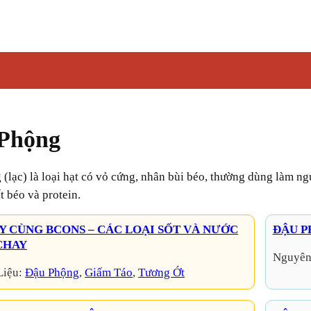
Phộng
t béo và protein.
Y CÙNG BCONS – CÁC LOẠI SỐT VÀ NƯỚC
ĐẬU P
CHAY
Nguyên
Liệu:
Đậu Phộng
, 
Giấm Táo
, 
Tương Ớt