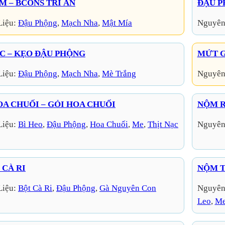
M – BCONS TRI ÂN
ĐẬU P
Liệu:
Đậu Phộng
, 
Mạch Nha
, 
Mật Mía
Nguyên
C – KẸO ĐẬU PHỘNG
MỨT G
Liệu:
Đậu Phộng
, 
Mạch Nha
, 
Mè Trắng
Nguyên
A CHUỐI – GỎI HOA CHUỐI
NỘM 
Liệu:
Bì Heo
, 
Đậu Phộng
, 
Hoa Chuối
, 
Me
, 
Thịt Nạc
Nguyên
 CÀ RI
NỘM 
Liệu:
Bột Cà Ri
, 
Đậu Phộng
, 
Gà Nguyên Con
Nguyên
Leo
, 
M