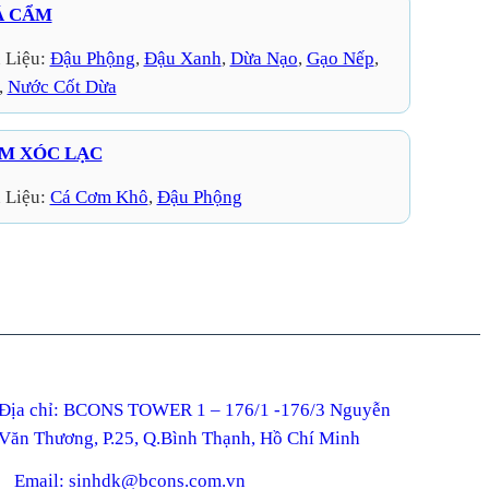
Á CẨM
 Liệu:
Đậu Phộng
, 
Đậu Xanh
, 
Dừa Nạo
, 
Gạo Nếp
, 
, 
Nước Cốt Dừa
M XÓC LẠC
 Liệu:
Cá Cơm Khô
, 
Đậu Phộng
ỉ: BCONS TOWER 1 – 176/1 -176/3 Nguyễn
Văn Thương, P.25, Q.Bình Thạnh, Hồ Chí Minh
Email: sinhdk@bcons.com.vn