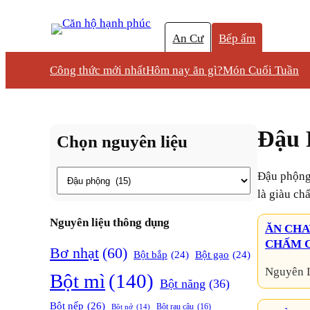
An Cư
Bếp ấm
Công thức mới nhất
Hôm nay ăn gì?
Món Cuối Tuần
Đậu 
Chọn nguyên liệu
Thẻ
Đậu phộng (lạc) là loại hạt có vỏ cứng, nhân bùi béo, thường dùng làm nguyên liệu chế biến món ăn hoặc ăn trực tiếp. Đặc tính
là giàu chấ
Nguyên liệu thông dụng
ĂN CHA
CHẤM 
Bơ nhạt
(60)
Bột bắp
(24)
Bột gạo
(24)
Nguyên 
Bột mì
(140)
Bột năng
(36)
Bột nếp
(26)
Bột rau câu
(16)
Bột nở
(14)