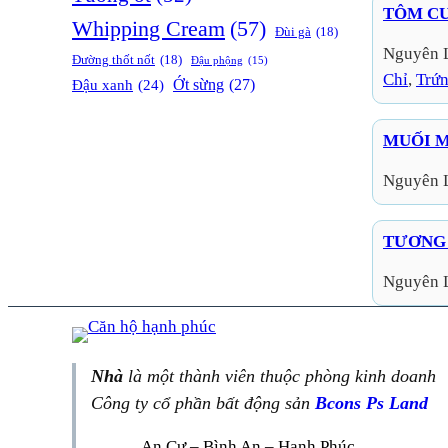
TÔM C
Whipping Cream
(57)
Đùi gà
(18)
Nguyên 
Đường thốt nốt
(18)
Đậu phộng
(15)
Chỉ
, 
Trứ
Ớt sừng
(27)
Đậu xanh
(24)
MUỐI M
Nguyên 
TƯƠNG 
Nguyên 
Nhà
là một thành viên thuộc phòng kinh doanh
Công ty cổ phần bất động sản
Bcons Ps Land
An Cư – Bình An – Hạnh Phúc