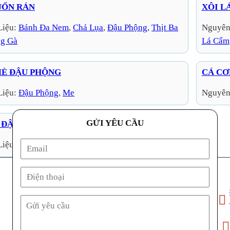
UỐN RÁN
XÔI L
Liệu:
Bánh Đa Nem
, 
Chả Lụa
, 
Đậu Phộng
, 
Thịt Ba
Nguyên
ng Gà
Lá Cẩm
È ĐẬU PHỘNG
CÁ CƠ
Liệu:
Đậu Phộng
, 
Me
Nguyên
GỬI YÊU CẦU
ĐẬU PHỘNG (ĐẶC BIỆT)
Liệu:
Đậu Phộng
, 
Gạo Nếp
Địa ch