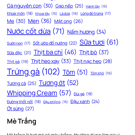
Gà nguyên con
(30)
Gạo nếp
(25)
Hành tây
(15)
Khoai môn
(18)
Lòng đỏ trứng
(17)
Khoai tây
(15)
Lá dứa
(16)
Men
(36)
Me
(30)
Mật ong
(26)
Nước cốt dừa
(71)
Nấm hương
(34)
Sữa tươi
(61)
Sốt ướp đồ nướng
(22)
Sườn non
(17)
Thịt ba chỉ
(46)
Thịt bò
(37)
Sữa đặc
(21)
Thịt heo xay
(33)
Thịt nạc heo
(28)
Thịt gà
(19)
Trứng gà
(102)
Tôm
(51)
Tôm khô
(16)
Tương ớt
(52)
Tương cà
(25)
Whipping Cream
(57)
Đùi gà
(18)
Đậu xanh
(24)
Đường thốt nốt
(18)
Đậu phộng
(15)
Ớt sừng
(27)
Mè Trắng
Mè trắng là hạt mè có màu trắng, thường dùng làm gia vị,