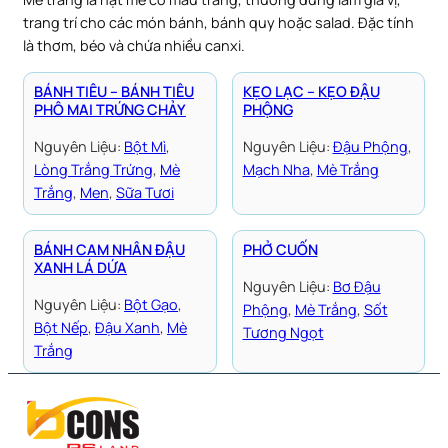
trang trí cho các món bánh, bánh quy hoặc salad. Đặc tính
là thơm, béo và chứa nhiều canxi.
BÁNH TIÊU – BÁNH TIÊU
KẸO LẠC – KẸO ĐẬU
PHÔ MAI TRỨNG CHẢY
PHỘNG
Nguyên Liệu:
Bột Mì
, 
Nguyên Liệu:
Đậu Phộng
, 
Lòng Trắng Trứng
, 
Mè
Mạch Nha
, 
Mè Trắng
Trắng
, 
Men
, 
Sữa Tươi
BÁNH CAM NHÂN ĐẬU
PHỞ CUỐN
XANH LÁ DỨA
Nguyên Liệu:
Bơ Đậu
Nguyên Liệu:
Bột Gạo
, 
Phộng
, 
Mè Trắng
, 
Sốt
Bột Nếp
, 
Đậu Xanh
, 
Mè
Tương Ngọt
Trắng