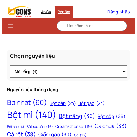
Đăng nhập
An Cư
Bếp ấm
Chọn nguyên liệu
Thẻ
Nguyên liệu thông dụng
Bơ nhạt
(60)
Bột bắp
(24)
Bột gạo
(24)
Bột mì
(140)
Bột năng
(36)
Bột nếp
(26)
Cà chua
(33)
Cream Cheese
(19)
Bột rau câu
(16)
Bột nở
(14)
Cà rốt
(38)
Giấm gạo
(30)
Gà
(16)