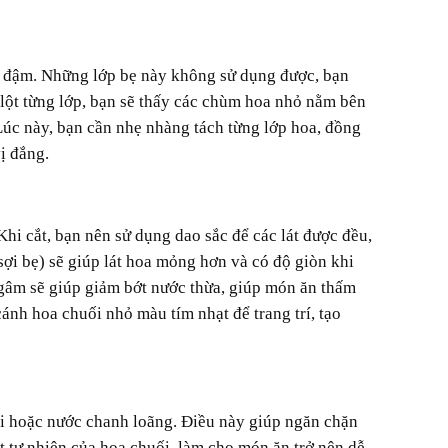
 lột từng lớp, bạn sẽ thấy các chùm hoa nhỏ nằm bên
Lúc này, bạn cần nhẹ nhàng tách từng lớp hoa, đồng
ị đắng.
ợi bẹ) sẽ giúp lát hoa mỏng hơn và có độ giòn khi
ngâm sẽ giúp giảm bớt nước thừa, giúp món ăn thấm
nh hoa chuối nhỏ màu tím nhạt để trang trí, tạo
t tự nhiên của hoa chuối, làm cho món ăn trở nên dễ