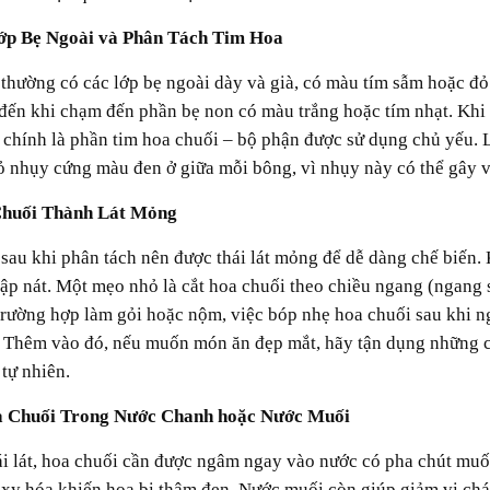
Lớp Bẹ Ngoài và Phân Tách Tim Hoa
 đến khi chạm đến phần bẹ non có màu trắng hoặc tím nhạt. Khi
 chính là phần tim hoa chuối – bộ phận được sử dụng chủ yếu. 
bỏ nhụy cứng màu đen ở giữa mỗi bông, vì nhụy này có thể gây v
 Chuối Thành Lát Mỏng
ập nát. Một mẹo nhỏ là cắt hoa chuối theo chiều ngang (ngang s
trường hợp làm gỏi hoặc nộm, việc bóp nhẹ hoa chuối sau khi 
. Thêm vào đó, nếu muốn món ăn đẹp mắt, hãy tận dụng những cá
tự nhiên.
a Chuối Trong Nước Chanh hoặc Nước Muối
oxy hóa khiến hoa bị thâm đen. Nước muối còn giúp giảm vị chá