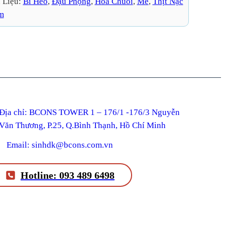
 Liệu:
Bì Heo
, 
Đậu Phộng
, 
Hoa Chuối
, 
Me
, 
Thịt Nạc
m
ỉ: BCONS TOWER 1 – 176/1 -176/3 Nguyễn
Văn Thương, P.25, Q.Bình Thạnh, Hồ Chí Minh
Email: sinhdk@bcons.com.vn
Hotline: 093 489 6498