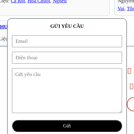
Liệu:
Cà Rốt
, 
Hoa Chuối
, 
Nghêu
Nguyên
Vai
, 
Tô
GỬI YÊU CẦU
HUA CÁ – SỐT CANH CHUA
Liệu:
Cá Điêu Hồng
, 
Cá Lóc
, 
Hoa Chuối
, 
Me
Địa ch