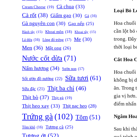
Cà chua
(33)
Cream Cheese
(19)
Loại Bỏ 
Cà rốt
(38)
Giấm gạo
(30)
Gà
(16)
Hoa chuối thường có các lớp bẹ ngoài dày và già, có màu tím sẫm hoặc đỏ đậm. Những lớp bẹ này không sử dụng được, bạn
Gà nguyên con
(30)
Gạo nếp
(25)
cần lột bỏ
Khoai môn
(18)
Hành tây
(15)
Khoai tây
(15)
trong. Đây
Me
(30)
Lòng đỏ trứng
(17)
Lá dứa
(16)
thời loại 
Men
(36)
Mật ong
(26)
Nước cốt dừa
(71)
Cắt Hoa
Nấm hương
(34)
Sườn non
(17)
Hoa chuối sau khi phân tách nên được thái lát mỏng để dễ dàng chế biến. Khi cắt, bạn nên sử dụng dao sắc để các lát được đều,
Sữa tươi
(61)
Sốt ướp đồ nướng
(22)
không bị d
Thịt ba chỉ
(46)
ăn. Trong 
Sữa đặc
(21)
gia vị hơn
Thịt bò
(37)
Thịt gà
(19)
điểm nhấn 
Thịt heo xay
(33)
Thịt nạc heo
(28)
Trứng gà
(102)
Tôm
(51)
Ngâm Ho
Tương cà
(25)
Tôm khô
(16)
Sau khi thái lát, hoa chuối cần được ngâm ngay vào nước có pha chút muối hoặc nước chanh loãng. Điều này giúp ngăn chặn
Tương ớt
(52)
quá trình 