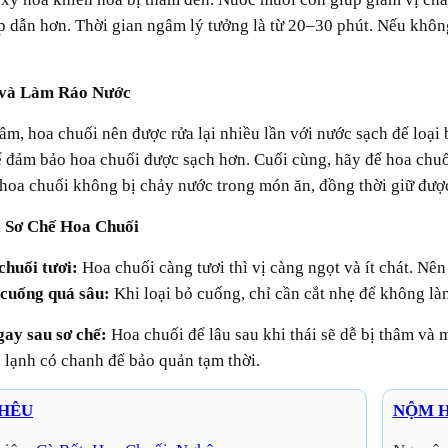
p dẫn hơn. Thời gian ngâm lý tưởng là từ 20–30 phút. Nếu khôn
h và Làm Ráo Nước
 đảm bảo hoa chuối được sạch hơn. Cuối cùng, hãy để hoa chuối
hoa chuối không bị chảy nước trong món ăn, đồng thời giữ được
i Sơ Chế Hoa Chuối
chuối tươi:
Hoa chuối càng tươi thì vị càng ngọt và ít chát. Nê
 cuống quá sâu:
Khi loại bỏ cuống, chỉ cần cắt nhẹ để không làm
gay sau sơ chế:
Hoa chuối để lâu sau khi thái sẽ dễ bị thâm và
 lạnh có chanh để bảo quản tạm thời.
GHÊU
NỘM H