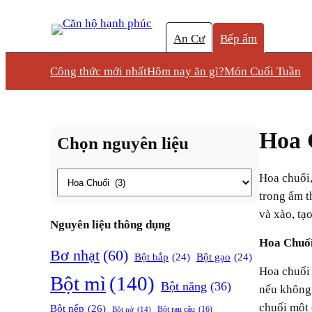
An Cư
Bếp ấm
Công thức mới nhất
Hôm nay ăn gì?
Món Cuối Tuần
Hoa 
Chọn nguyên liệu
Thẻ
Hoa chuối, hay còn gọi là bắp chuối, là phần hoa chưa nở của cây chuối, mang hương vị độc đáo và là nguyên liệu phổ biến
trong ẩm t
và xào, tạ
Nguyên liệu thông dụng
Hoa Chu
Bơ nhạt
(60)
Bột bắp
(24)
Bột gạo
(24)
Hoa chuối không chỉ là một nguyên liệu bình dị mà còn mang lại hương vị độc đáo cho các món ăn truyền thống. Tuy nhiên,
Bột mì
(140)
Bột năng
(36)
nếu không 
chuối một 
Bột nếp
(26)
Bột rau câu
(16)
Bột nở
(14)