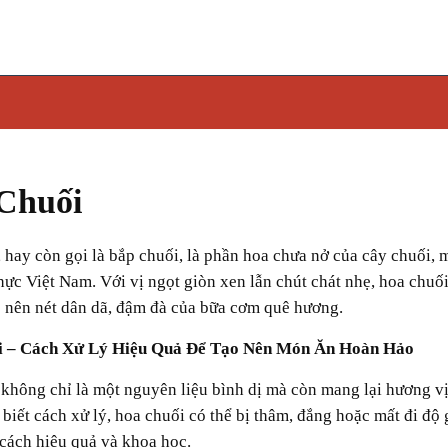
Chuối
hực Việt Nam. Với vị ngọt giòn xen lẫn chút chát nhẹ, hoa chuố
o nên nét dân dã, đậm đà của bữa cơm quê hương.
ối – Cách Xử Lý Hiệu Quả Để Tạo Nên Món Ăn Hoàn Hảo
biết cách xử lý, hoa chuối có thể bị thâm, đắng hoặc mất đi độ
cách hiệu quả và khoa học.