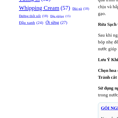
chịu và hấ
Whipping Cream
(57)
Đùi gà
(18)
gạo.
Đường thốt nốt
(18)
Đậu phộng
(15)
Ớt sừng
(27)
Đậu xanh
(24)
Rửa Sạc
Sau khi ngâm, hoa chuối nên được rửa lại nhiều lần với nước sạch để loại bỏ hoàn toàn tạp chất và nhựa. Khi rửa, bạn có thể
bóp nhẹ để
nước giúp 
Lưu Ý Kh
Chọn hoa 
Tránh cắt
Sử dụng n
trong nước
GỎI N