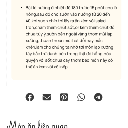
Bật lò nướng ở nhiệt độ 180 trước 15 phút cho lò
nóng,sau đó cho sườn vào nướng từ 20 dến
40,khi sườn chín thì lấy ra ăn kèm với salad
trộn,chấm thêm chút sốt,or kèm thêm chút đồ
chua tùy ý.sườn bên ngoài vàng thơm mùi lạp
xưởng,thoan thoản mùi hạt dỗi hay mắc
khén,làm cho chúng ta nhớ tới món lạp xưởng
tây bắc trứ danh.bên trong thịt đỏ hồng,hòa
quyện với sốt chua cay thơm béo.món này có
thể ăn kèm với xôi nếp.
Món ăn liên quan