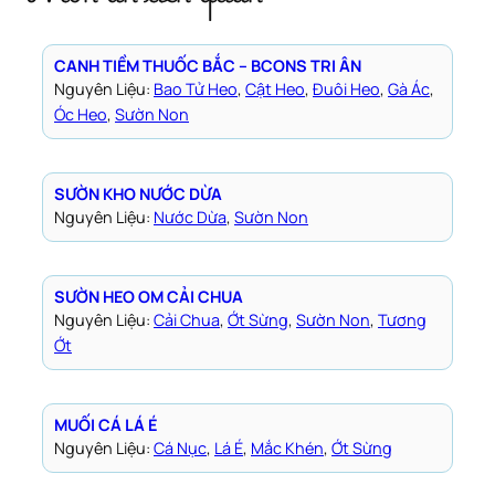
CANH TIỀM THUỐC BẮC – BCONS TRI ÂN
Nguyên Liệu:
Bao Tử Heo
, 
Cật Heo
, 
Đuôi Heo
, 
Gà Ác
, 
Óc Heo
, 
Sườn Non
SƯỜN KHO NƯỚC DỪA
Nguyên Liệu:
Nước Dừa
, 
Sườn Non
SƯỜN HEO OM CẢI CHUA
Nguyên Liệu:
Cải Chua
, 
Ớt Sừng
, 
Sườn Non
, 
Tương
Ớt
MUỐI CÁ LÁ É
Nguyên Liệu:
Cá Nục
, 
Lá É
, 
Mắc Khén
, 
Ớt Sừng