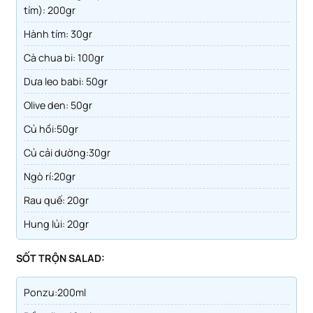
tím): 200gr
hành tím: 30gr
cà chua bi: 100gr
dưa leo babi: 50gr
olive den: 50gr
củ hồi:50gr
củ cải dường:30gr
ngò rí:20gr
Rau quế: 20gr
Hung lủi: 20gr
SỐT TRỘN SALAD:
Ponzu:200ml