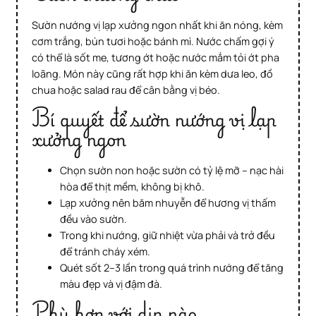
Sườn nướng vị lạp xưởng ngon nhất khi ăn nóng, kèm
cơm trắng, bún tươi hoặc bánh mì. Nước chấm gợi ý
có thể là sốt me, tương ớt hoặc nước mắm tỏi ớt pha
loãng. Món này cũng rất hợp khi ăn kèm dưa leo, đồ
chua hoặc salad rau để cân bằng vị béo.
Bí quyết để sườn nướng vị lạp
xưởng ngon
Chọn sườn non hoặc sườn có tỷ lệ mỡ – nạc hài
hòa để thịt mềm, không bị khô.
Lạp xưởng nên băm nhuyễn để hương vị thấm
đều vào sườn.
Trong khi nướng, giữ nhiệt vừa phải và trở đều
để tránh cháy xém.
Quét sốt 2–3 lần trong quá trình nướng để tăng
màu đẹp và vị đậm đà.
Phù hợp với dịp nào