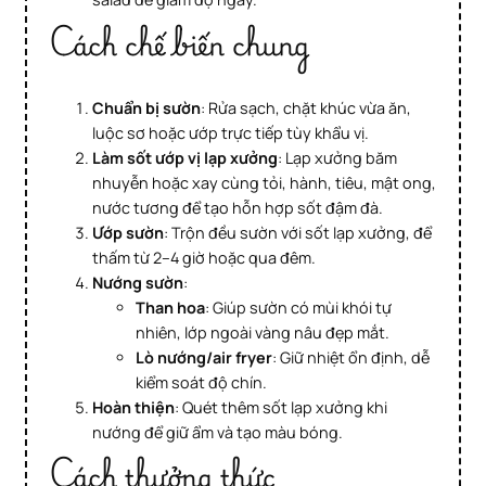
Cách chế biến chung
Chuẩn bị sườn
: Rửa sạch, chặt khúc vừa ăn,
luộc sơ hoặc ướp trực tiếp tùy khẩu vị.
Làm sốt ướp vị lạp xưởng
: Lạp xưởng băm
nhuyễn hoặc xay cùng tỏi, hành, tiêu, mật ong,
nước tương để tạo hỗn hợp sốt đậm đà.
Ướp sườn
: Trộn đều sườn với sốt lạp xưởng, để
thấm từ 2–4 giờ hoặc qua đêm.
Nướng sườn
:
Than hoa
: Giúp sườn có mùi khói tự
nhiên, lớp ngoài vàng nâu đẹp mắt.
Lò nướng/air fryer
: Giữ nhiệt ổn định, dễ
kiểm soát độ chín.
Hoàn thiện
: Quét thêm sốt lạp xưởng khi
nướng để giữ ẩm và tạo màu bóng.
Cách thưởng thức