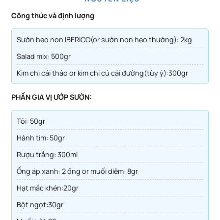
Công thức và định lượng
Sườn heo non IBERICO(or sườn non heo thường): 2kg
Salad mix: 500gr
kim chi cải thảo or kim chi củ cải đường(tùy ý):300gr
PHẦN GIA VỊ ƯỚP SƯỜN:
tỏi: 50gr
hành tím: 50gr
rượu trắng: 300ml
ống áp xanh: 2 ống or muối diêm: 8gr
hạt mắc khén:20gr
bột ngọt:30gr