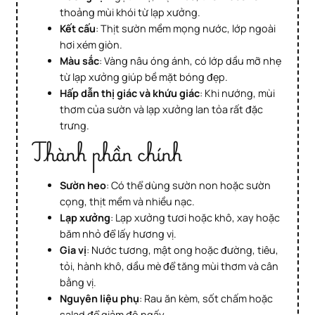
thoảng mùi khói từ lạp xưởng.
Kết cấu
: Thịt sườn mềm mọng nước, lớp ngoài
hơi xém giòn.
Màu sắc
: Vàng nâu óng ánh, có lớp dầu mỡ nhẹ
từ lạp xưởng giúp bề mặt bóng đẹp.
Hấp dẫn thị giác và khứu giác
: Khi nướng, mùi
thơm của sườn và lạp xưởng lan tỏa rất đặc
trưng.
Thành phần chính
Sườn heo
: Có thể dùng sườn non hoặc sườn
cọng, thịt mềm và nhiều nạc.
Lạp xưởng
: Lạp xưởng tươi hoặc khô, xay hoặc
băm nhỏ để lấy hương vị.
Gia vị
: Nước tương, mật ong hoặc đường, tiêu,
tỏi, hành khô, dầu mè để tăng mùi thơm và cân
bằng vị.
Nguyên liệu phụ
: Rau ăn kèm, sốt chấm hoặc
salad để giảm độ ngấy.