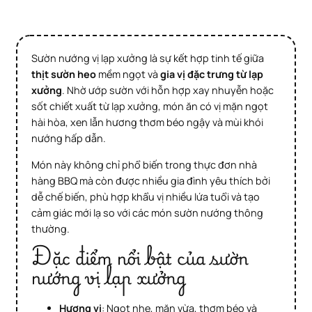
Sườn nướng vị lạp xưởng là sự kết hợp tinh tế giữa
thịt sườn heo
mềm ngọt và
gia vị đặc trưng từ lạp
xưởng
. Nhờ ướp sườn với hỗn hợp xay nhuyễn hoặc
sốt chiết xuất từ lạp xưởng, món ăn có vị mặn ngọt
hài hòa, xen lẫn hương thơm béo ngậy và mùi khói
nướng hấp dẫn.
Món này không chỉ phổ biến trong thực đơn nhà
hàng BBQ mà còn được nhiều gia đình yêu thích bởi
dễ chế biến, phù hợp khẩu vị nhiều lứa tuổi và tạo
cảm giác mới lạ so với các món sườn nướng thông
thường.
Đặc điểm nổi bật của sườn
nướng vị lạp xưởng
Hương vị
: Ngọt nhẹ, mặn vừa, thơm béo và