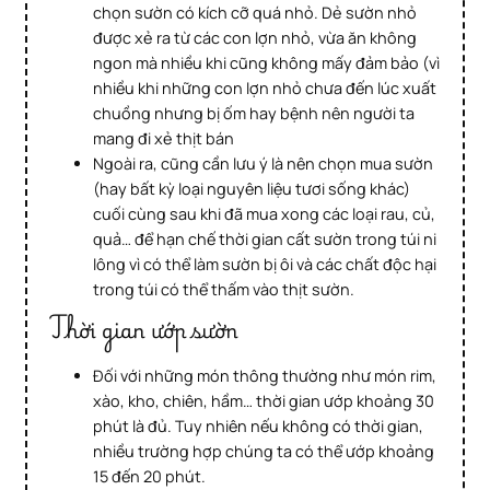
chọn sườn có kích cỡ quá nhỏ. Dẻ sườn nhỏ
được xẻ ra từ các con lợn nhỏ, vừa ăn không
ngon mà nhiều khi cũng không mấy đảm bảo (vì
nhiều khi những con lợn nhỏ chưa đến lúc xuất
chuồng nhưng bị ốm hay bệnh nên người ta
mang đi xẻ thịt bán
Ngoài ra, cũng cần lưu ý là nên chọn mua sườn
(hay bất kỳ loại nguyên liệu tươi sống khác)
cuối cùng sau khi đã mua xong các loại rau, củ,
quả… để hạn chế thời gian cất sườn trong túi ni
lông vì có thể làm sườn bị ôi và các chất độc hại
trong túi có thể thấm vào thịt sườn.
Thời gian ướp sườn
Đối với những món thông thường như món rim,
xào, kho, chiên, hầm… thời gian ướp khoảng 30
phút là đủ. Tuy nhiên nếu không có thời gian,
nhiều trường hợp chúng ta có thể ướp khoảng
15 đến 20 phút.