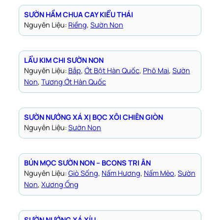
SƯỜN HẦM CHUA CAY KIỂU THÁI
Nguyên Liệu:
Riềng
, 
Sườn Non
LẨU KIM CHI SƯỜN NON
Nguyên Liệu:
Bắp
, 
Ớt Bột Hàn Quốc
, 
Phô Mai
, 
Sườn
Non
, 
Tương Ớt Hàn Quốc
SƯỜN NƯỚNG XÁ XỊ BỌC XÔI CHIÊN GIÒN
Nguyên Liệu:
Sườn Non
BÚN MỌC SƯỜN NON – BCONS TRI ÂN
Nguyên Liệu:
Giò Sống
, 
Nấm Hương
, 
Nấm Mèo
, 
Sườn
Non
, 
Xương Ống
SƯỜN NƯỚNG XÁ XÍU