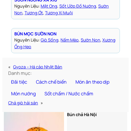
Nguyên Liệu:
Mật Ong
, 
Sốt Ướp Đồ Nướng
, 
Sườn
Non
, 
Tương Ớt
, 
Tương Xí Muội
BÚN MỌC SƯỜN NON
Nguyên Liệu:
Giò Sống
, 
Nấm Mèo
, 
Sườn Non
, 
Xương
Ống Heo
«
Gyoza – Há cảo Nhật Bản
Danh mục:
Đãi tiệc
Cách chế biến
Món ăn theo dịp
Món nướng
Sốt chấm / Nước chấm
Chả giò hải sản
»
Bún chả Hà Nội
Thịt xiên nướng thơm ngon
đậm đà