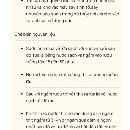
Tất cả các nguyên liệu cắt nhỏ,trộn chung với
nhau và cho vào máy say sinh tố,say
nhuyễn.bảo quản trong hủ thủy tinh và cho vào
tủ lạnh cất sử dụng dần.
Chế biến nguyên liệu:
Sườn non mua về rửa sạch với nước+muối sau
đó rửa lại bằng nước sạch và ngâm vào rượu
trắng tầm 15 đến 30 phút.
Nếu ai thích sườn rút xương thì rút xương sườn
ra.
Sau khi ngâm rượu thì vớt thịt ra rữa lại với nước
sạch rồi để ráo
Khi thịt ráo nước thì cho vào dung dịch ngâm
thịt ngâm từ 3 -4h or ngâm qua đêm là ngon
nhất.sau đó vớt ra để ráo và bắt đầu tất cả các