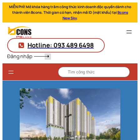
MIỄN PHÍ! Mở khóa hàng trăm công thức kinh doanh độc quyền dành cho
thành viên Bcons. Thời gian có hạn, nhận mã ID (mật khẩu) tại
Bcons
New Sky
.
Hotline: 093 489 6498
Đăng nhập