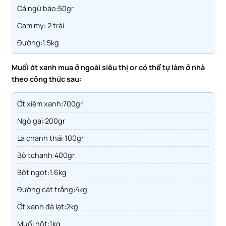
Cá ngừ bào:50gr
Cam my: 2 trái
Đường:1.5kg
Muối ớt xanh mua ở ngoài siêu thị or có thể tự làm ở nhà
theo công thức sau:
ớt xiêm xanh:700gr
ngò gai:200gr
lá chanh thái:100gr
Bộ tchanh:400gr
bột ngọt:1.6kg
đường cát trắng:4kg
ớt xanh đà lạt:2kg
muối hột:1kg