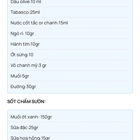
Dầu olive:10 ml
Tabasco:25ml
Nước cốt tắc or chanh:15ml
Ngò rí: 10gr
Hành tím:10gr
Ớt sừng:10
võ chanh mỹ:3 gr
muối:5gr
đường:30gr
SỐT CHẤM SƯỜN:
muối ớt xanh: 150gr
sữa đặc:25gr
sữa hoa hồng:15gr