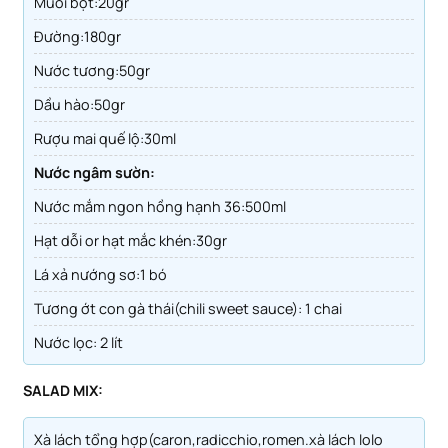
muối bột:20gr
đường:180gr
nước tương:50gr
dầu hào:50gr
rượu mai quế lộ:30ml
Nước ngâm sườn:
Nước mắm ngon hồng hạnh 36:500ml
Hạt dỗi or hạt mắc khén:30gr
Lá xả nướng sơ:1 bó
Tương ớt con gà thái(chili sweet sauce): 1 chai
Nước lọc: 2 lít
SALAD MIX:
xà lách tổng hợp(caron,radicchio,romen.xà lách lolo