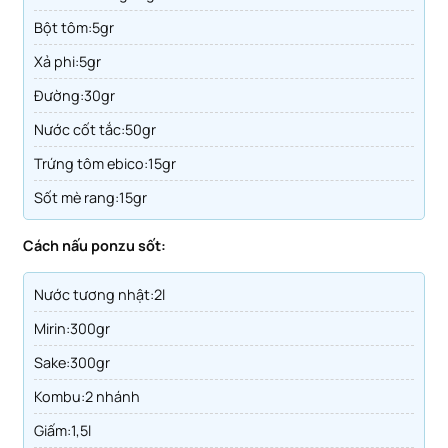
bột tôm:5gr
xả phi:5gr
đường:30gr
nước cốt tắc:50gr
trứng tôm ebico:15gr
sốt mè rang:15gr
Cách nấu ponzu sốt:
Nước tương nhật:2l
Mirin:300gr
Sake:300gr
Kombu:2 nhánh
Giấm:1,5l