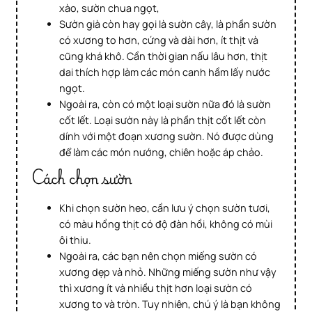
xào, sườn chua ngọt,
Sườn già còn hay gọi là sườn cây, là phần sườn
có xương to hơn, cứng và dài hơn, ít thịt và
cũng khá khô. Cần thời gian nấu lâu hơn, thịt
dai thích hợp làm các món canh hầm lấy nước
ngọt.
Ngoài ra, còn có một loại sườn nữa đó là sườn
cốt lết. Loại sườn này là phần thịt cốt lết còn
dính với một đoạn xương sườn. Nó được dùng
để làm các món nướng, chiên hoặc áp chảo.
Cách chọn sườn
Khi chọn sườn heo, cần lưu ý chọn sườn tươi,
có màu hồng thịt có độ đàn hồi, không có mùi
ôi thiu.
Ngoài ra, các bạn nên chọn miếng sườn có
xương dẹp và nhỏ. Những miếng sườn như vậy
thì xương ít và nhiều thịt hơn loại sườn có
xương to và tròn. Tuy nhiên, chú ý là bạn không