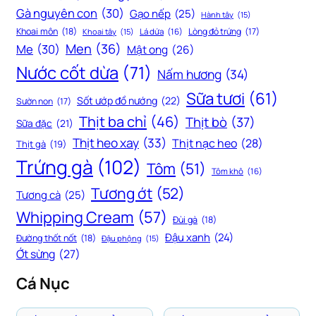
Gà nguyên con
(30)
Gạo nếp
(25)
Hành tây
(15)
Khoai môn
(18)
Lòng đỏ trứng
(17)
Khoai tây
(15)
Lá dứa
(16)
Men
(36)
Me
(30)
Mật ong
(26)
Nước cốt dừa
(71)
Nấm hương
(34)
Sữa tươi
(61)
Sốt ướp đồ nướng
(22)
Sườn non
(17)
Thịt ba chỉ
(46)
Thịt bò
(37)
Sữa đặc
(21)
Thịt heo xay
(33)
Thịt nạc heo
(28)
Thịt gà
(19)
Trứng gà
(102)
Tôm
(51)
Tôm khô
(16)
Tương ớt
(52)
Tương cà
(25)
Whipping Cream
(57)
Đùi gà
(18)
Đậu xanh
(24)
Đường thốt nốt
(18)
Đậu phộng
(15)
Ớt sừng
(27)
Cá Nục