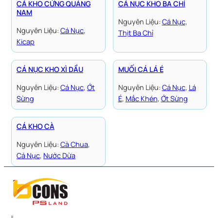
CÁ KHO CỨNG QUẢNG
CÁ NỤC KHO BA CHỈ
NAM
Nguyên Liệu:
Cá Nục
, 
Nguyên Liệu:
Cá Nục
, 
Thịt Ba Chỉ
Kicap
CÁ NỤC KHO XÌ DẦU
MUỐI CÁ LÁ É
Nguyên Liệu:
Cá Nục
, 
Ớt
Nguyên Liệu:
Cá Nục
, 
Lá
Sừng
É
, 
Mắc Khén
, 
Ớt Sừng
CÁ KHO CÀ
Nguyên Liệu:
Cà Chua
, 
Cá Nục
, 
Nước Dừa