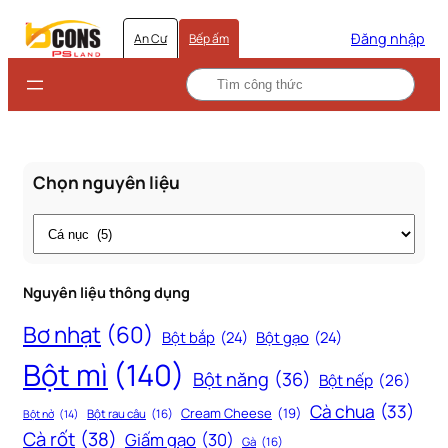
Đăng nhập
An Cư
Bếp ấm
Chọn nguyên liệu
Thẻ
Nguyên liệu thông dụng
Bơ nhạt
(60)
Bột bắp
(24)
Bột gạo
(24)
Bột mì
(140)
Bột năng
(36)
Bột nếp
(26)
Cà chua
(33)
Cream Cheese
(19)
Bột rau câu
(16)
Bột nở
(14)
Cà rốt
(38)
Giấm gạo
(30)
Gà
(16)