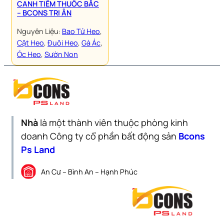
CANH TIỀM THUỐC BẮC
– BCONS TRI ÂN
Nguyên Liệu:
Bao Tử Heo
, 
Cật Heo
, 
Đuôi Heo
, 
Gà Ác
, 
Óc Heo
, 
Sườn Non
Nhà
là một thành viên thuộc phòng kinh
doanh Công ty cổ phần bất động sản
Bcons
Ps Land
An Cư – Bình An – Hạnh Phúc