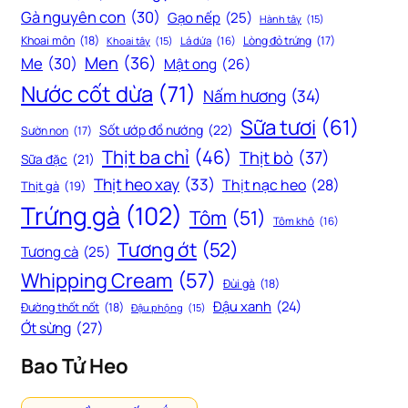
Gà nguyên con
(30)
Gạo nếp
(25)
Hành tây
(15)
Khoai môn
(18)
Lòng đỏ trứng
(17)
Khoai tây
(15)
Lá dứa
(16)
Men
(36)
Me
(30)
Mật ong
(26)
Nước cốt dừa
(71)
Nấm hương
(34)
Sữa tươi
(61)
Sốt ướp đồ nướng
(22)
Sườn non
(17)
Thịt ba chỉ
(46)
Thịt bò
(37)
Sữa đặc
(21)
Thịt heo xay
(33)
Thịt nạc heo
(28)
Thịt gà
(19)
Trứng gà
(102)
Tôm
(51)
Tôm khô
(16)
Tương ớt
(52)
Tương cà
(25)
Whipping Cream
(57)
Đùi gà
(18)
Đậu xanh
(24)
Đường thốt nốt
(18)
Đậu phộng
(15)
Ớt sừng
(27)
Bao Tử Heo