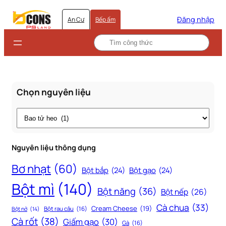
Đăng nhập
An Cư
Bếp ấm
Chọn nguyên liệu
Thẻ
Nguyên liệu thông dụng
Bơ nhạt
(60)
Bột bắp
(24)
Bột gạo
(24)
Bột mì
(140)
Bột năng
(36)
Bột nếp
(26)
Cà chua
(33)
Cream Cheese
(19)
Bột rau câu
(16)
Bột nở
(14)
Cà rốt
(38)
Giấm gạo
(30)
Gà
(16)