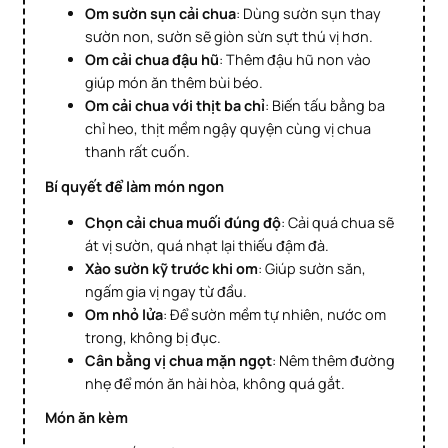
Om sườn sụn cải chua
: Dùng sườn sụn thay
sườn non, sườn sẽ giòn sừn sựt thú vị hơn.
Om cải chua đậu hũ
: Thêm đậu hũ non vào
giúp món ăn thêm bùi béo.
Om cải chua với thịt ba chỉ
: Biến tấu bằng ba
chỉ heo, thịt mềm ngậy quyện cùng vị chua
thanh rất cuốn.
Bí quyết để làm món ngon
Chọn cải chua muối đúng độ
: Cải quá chua sẽ
át vị sườn, quá nhạt lại thiếu đậm đà.
Xào sườn kỹ trước khi om
: Giúp sườn săn,
ngấm gia vị ngay từ đầu.
Om nhỏ lửa
: Để sườn mềm tự nhiên, nước om
trong, không bị đục.
Cân bằng vị chua mặn ngọt
: Nêm thêm đường
nhẹ để món ăn hài hòa, không quá gắt.
Món ăn kèm