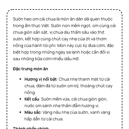
Sườn heo om cải chua là món ăn dân dã quen thuộc
trong ẩm thực Việt. Sườn non mềm ngọt, om cùng cải
chua giòn sần sật, vị chua dịu thấm sâu vào thịt
sườn, kết hợp cùng chút cay nhẹ của ớt và thơm
nồng của hành tỏi phi. Món này cực kỳ đưa cơm, đặc
biệt hợp trong những ngày se lạnh hoặc cần đổi vị
sau những bữa cơm nhiều dầu mỡ.
Đặc trưng món ăn
Hương vị nổi bật
: Chua nhẹ thanh mát từ cải
chua, đậm đà từ sườn om kỹ, thoảng chút cay
nồng.
Kết cấu
: Sườn mềm vừa, cải chua giòn giòn,
nước om sánh nhẹ thấm đẫm hương vị.
Màu sắc
: Vàng nâu nhẹ của sườn, xanh vàng
hấp dẫn từ cải chua.
Thành phần chính