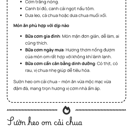
Cơm trắng nóng.
Canh bí đỏ, canh cải ngọt nấu tôm.
Dưa leo, cà chua hoặc dưa chua muối xổi.
Món ăn phù hợp với dịp nào
Bữa cơm gia đình
: Món mặn đơn giản, dễ làm, ai
cũng thích.
Bữa cơm ngày mưa
: Hương thơm nồng đượm
của món om rất hợp với không khí lành lạnh.
Bữa cơm cần cân bằng dinh dưỡng
: Có thịt, có
rau, vị chua nhẹ giúp dễ tiêu hóa.
Sườn heo om cải chua – món ăn vừa mộc mạc vừa
đậm đà, mang trọn hương vị cơm nhà ấm áp.
Sườn heo om cải chua