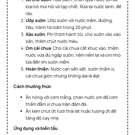
loại bỏ mùi hôi và tạp chất. Rửa lại nước lạnh, để
ráo.
Ướp sườn
: Ướp sườn với nước mắm, đường,
tiêu, hành tỏi băm trong 20 phút.
Xào sườn
: Phi thơm hành tỏi, cho sườn vào xào
săn, thêm chút nước màu.
Om cải chua
: Cho cải chua cắt khúc vào, thêm
nước vừa đủ ngập sườn, nêm nếm lại và om nhỏ
lửa đến khi sườn mềm.
Hoàn thiện
: Nước cạn sền sệt, sườn thấm vị,
cải chua giòn nhưng không dai là đạt.
Cách thưởng thức
Ăn nóng với cơm trắng, chan nước om để cơm
thấm đẫm vị chua mặn đậm đà.
Ăn kèm chút ớt tươi thái lát hoặc tương ớt để
tăng độ cay nhẹ.
Ứng dụng và biến tấu