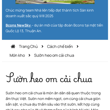
Chúc mừng team Nhà liên tiếp đạt thành tích Sàn kinh
doanh xuất sắc quý II/III 2025
Bcons NewSky
– dự án mới của tập đoàn Bcons tại mặt tiền
Quốc Lộ 13, Thuận An.
Trang Chủ
Cách chế biến
Món kho
Sườn heo om cải chua
Sườn heo om cải chua
Sườn heo om cải chua là món ăn dân dã quen thuộc trong
ẩm thực Việt. Sườn non mềm ngọt, om cùng cải chua giòn
sần sật, vị chua dịu thấm sâu vào thịt sườn, kết hợp cùng
chút cay nhẹ của ớt và thơm nồng của hành tỏi phi. Món