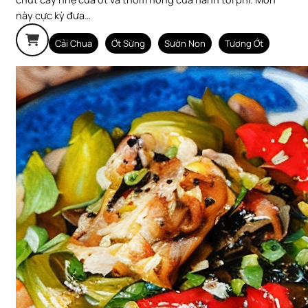
này cực kỳ đưa…
Cải Chua
Ớt Sừng
Sườn Non
Tương Ớt