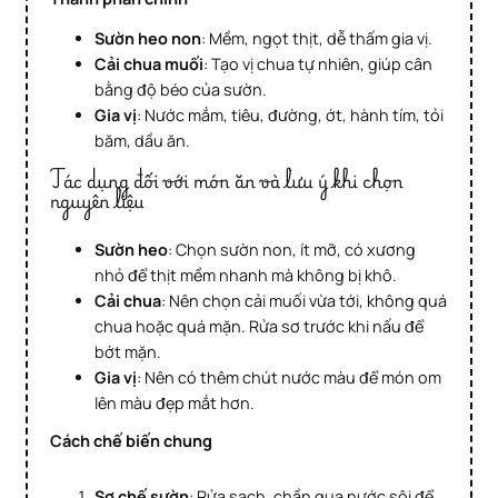
Sườn heo non
: Mềm, ngọt thịt, dễ thấm gia vị.
Cải chua muối
: Tạo vị chua tự nhiên, giúp cân
bằng độ béo của sườn.
Gia vị
: Nước mắm, tiêu, đường, ớt, hành tím, tỏi
băm, dầu ăn.
Tác dụng đối với món ăn và lưu ý khi chọn
nguyên liệu
Sườn heo
: Chọn sườn non, ít mỡ, có xương
nhỏ để thịt mềm nhanh mà không bị khô.
Cải chua
: Nên chọn cải muối vừa tới, không quá
chua hoặc quá mặn. Rửa sơ trước khi nấu để
bớt mặn.
Gia vị
: Nên có thêm chút nước màu để món om
lên màu đẹp mắt hơn.
Cách chế biến chung
Sơ chế sườn
: Rửa sạch, chần qua nước sôi để