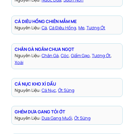
CÁ DIÊU HỒNG CHIÊN MẮM ME
Nguyên Liệu:
Cá
, 
Cá Điêu Hồng
, 
Me
, 
Tương Ớt
CHÂN GÀ NGÂM CHUA NGỌT
Nguyên Liệu:
Chân Gà
, 
Cóc
, 
Giấm Gạo
, 
Tương Ớt
, 
Xoài
CÁ NỤC KHO XÌ DẦU
Nguyên Liệu:
Cá Nục
, 
Ớt Sừng
GHÉM DƯA GANG TỎI ỚT
Nguyên Liệu:
Dưa Gang Muối
, 
Ớt Sừng