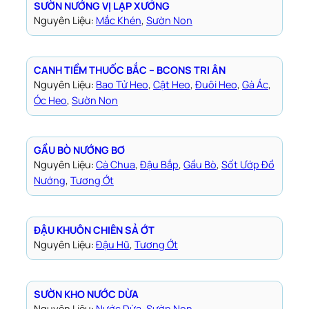
SƯỜN NƯỚNG VỊ LẠP XƯỞNG
Nguyên Liệu:
Mắc Khén
, 
Sườn Non
CANH TIỀM THUỐC BẮC – BCONS TRI ÂN
Nguyên Liệu:
Bao Tử Heo
, 
Cật Heo
, 
Đuôi Heo
, 
Gà Ác
, 
Óc Heo
, 
Sườn Non
GẦU BÒ NƯỚNG BƠ
Nguyên Liệu:
Cà Chua
, 
Đậu Bắp
, 
Gầu Bò
, 
Sốt Ướp Đồ
Nướng
, 
Tương Ớt
ĐẬU KHUÔN CHIÊN SẢ ỚT
Nguyên Liệu:
Đậu Hũ
, 
Tương Ớt
SƯỜN KHO NƯỚC DỪA
Nguyên Liệu:
Nước Dừa
, 
Sườn Non