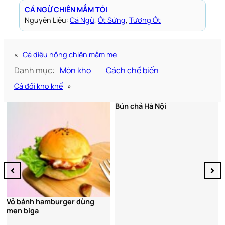
CÁ NGỪ CHIÊN MẮM TỎI
Nguyên Liệu:
Cá Ngừ
, 
Ớt Sừng
, 
Tương Ớt
«
Cá diêu hồng chiên mắm me
Danh mục:
Món kho
Cách chế biến
Cá đối kho khế
»
Bún chả Hà Nội
Vỏ bánh hamburger dùng
men biga