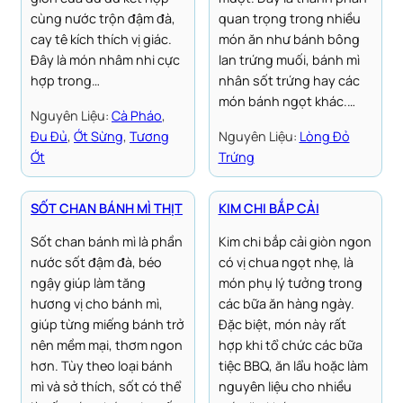
cùng nước trộn đậm đà,
quan trọng trong nhiều
cay tê kích thích vị giác.
món ăn như bánh bông
Đây là món nhâm nhi cực
lan trứng muối, bánh mì
hợp trong…
nhân sốt trứng hay các
món bánh ngọt khác.…
Nguyên Liệu:
Cà Pháo
, 
Đu Đủ
, 
Ớt Sừng
, 
Tương
Nguyên Liệu:
Lòng Đỏ
Ớt
Trứng
SỐT CHAN BÁNH MÌ THỊT
KIM CHI BẮP CẢI
Sốt chan bánh mì là phần
Kim chi bắp cải giòn ngon
nước sốt đậm đà, béo
có vị chua ngọt nhẹ, là
ngậy giúp làm tăng
món phụ lý tưởng trong
hương vị cho bánh mì,
các bữa ăn hàng ngày.
giúp từng miếng bánh trở
Đặc biệt, món này rất
nên mềm mại, thơm ngon
hợp khi tổ chức các bữa
hơn. Tùy theo loại bánh
tiệc BBQ, ăn lẩu hoặc làm
mì và sở thích, sốt có thể
nguyên liệu cho nhiều