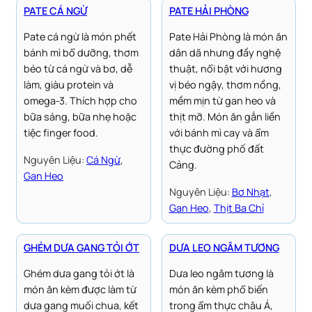
PATE CÁ NGỪ
PATE HẢI PHÒNG
Pate cá ngừ là món phết
Pate Hải Phòng là món ăn
bánh mì bổ dưỡng, thơm
dân dã nhưng đầy nghệ
béo từ cá ngừ và bơ, dễ
thuật, nổi bật với hương
làm, giàu protein và
vị béo ngậy, thơm nồng,
omega-3. Thích hợp cho
mềm mịn từ gan heo và
bữa sáng, bữa nhẹ hoặc
thịt mỡ. Món ăn gắn liền
tiệc finger food.
với bánh mì cay và ẩm
thực đường phố đất
Nguyên Liệu:
Cá Ngừ
, 
Cảng.
Gan Heo
Nguyên Liệu:
Bơ Nhạt
, 
Gan Heo
, 
Thịt Ba Chỉ
GHÉM DƯA GANG TỎI ỚT
DƯA LEO NGÂM TƯƠNG
Ghém dưa gang tỏi ớt là
Dưa leo ngâm tương là
món ăn kèm được làm từ
món ăn kèm phổ biến
dưa gang muối chua, kết
trong ẩm thực châu Á,