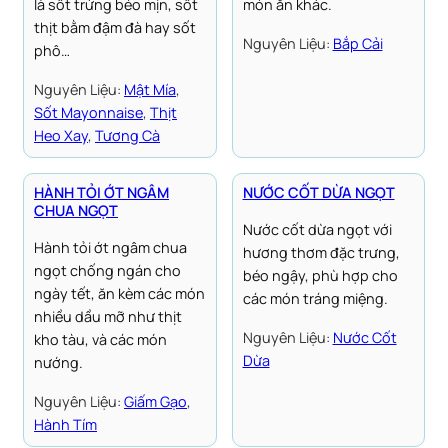
là sốt trứng béo mịn, sốt
món ăn khác.
thịt bằm đậm đà hay sốt
Nguyên Liệu:
Bắp Cải
phô…
Nguyên Liệu:
Mật Mía
, 
Sốt Mayonnaise
, 
Thịt
Heo Xay
, 
Tương Cà
HÀNH TỎI ỚT NGÂM
NƯỚC CỐT DỪA NGỌT
CHUA NGỌT
Nước cốt dừa ngọt với
Hành tỏi ớt ngâm chua
hương thơm đặc trưng,
ngọt chống ngán cho
béo ngậy, phù hợp cho
ngày tết, ăn kèm các món
các món tráng miệng.
nhiều dầu mỡ như thịt
Nguyên Liệu:
Nước Cốt
kho tàu, và các món
Dừa
nướng.
Nguyên Liệu:
Giấm Gạo
, 
Hành Tím