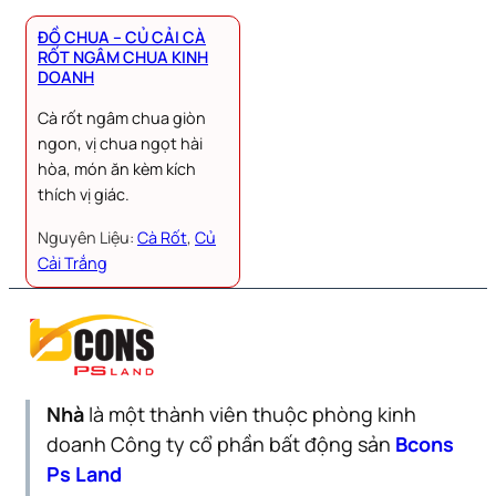
ĐỒ CHUA – CỦ CẢI CÀ
RỐT NGÂM CHUA KINH
DOANH
Cà rốt ngâm chua giòn
ngon, vị chua ngọt hài
hòa, món ăn kèm kích
thích vị giác.
Nguyên Liệu:
Cà Rốt
, 
Củ
Cải Trắng
Nhà
là một thành viên thuộc phòng kinh
doanh Công ty cổ phần bất động sản
Bcons
Ps Land