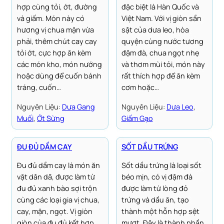
hợp cùng tỏi, ớt, đường
đặc biệt là Hàn Quốc và
và giấm. Món này có
Việt Nam. Với vị giòn sần
hương vị chua mặn vừa
sật của dưa leo, hòa
phải, thêm chút cay cay
quyện cùng nước tương
tỏi ớt, cực hợp ăn kèm
đậm đà, chua ngọt nhẹ
các món kho, món nướng
và thơm mùi tỏi, món này
hoặc dùng để cuốn bánh
rất thích hợp để ăn kèm
tráng, cuốn…
cơm hoặc…
Nguyên Liệu:
Dưa Gang
Nguyên Liệu:
Dưa Leo
, 
Muối
, 
Ớt Sừng
Giấm Gạo
ĐU ĐỦ DẦM CAY
SỐT DẦU TRỨNG
Đu đủ dầm cay là món ăn
Sốt dầu trứng là loại sốt
vặt dân dã, được làm từ
béo mịn, có vị đậm đà
đu đủ xanh bào sợi trộn
được làm từ lòng đỏ
cùng các loại gia vị chua,
trứng và dầu ăn, tạo
cay, mặn, ngọt. Vị giòn
thành một hỗn hợp sệt
giòn của đu đủ kết hợp
mượt. Đây là thành phần