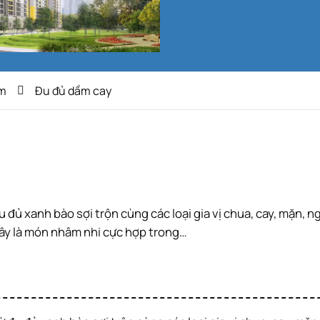
m
Đu đủ dầm cay
 Đây là món nhâm nhi cực hợp trong…