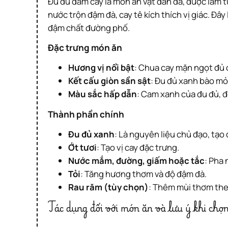
Đu đủ dầm cay là món ăn vặt dân dã, được làm từ đu đủ xanh bào sợi trộn cùng các loại gia vị chua, cay, mặn, ngọt. Vị giòn giòn của đu đủ kết hợp cùng
nước trộn đậm đà, cay tê kích thích vị giác. Đ
đậm chất đường phố.
Đặc trưng món ăn
Hương vị nổi bật
: Chua cay mặn ngọt đủ c
Kết cấu giòn sần sật
: Đu đủ xanh bào mỏ
Màu sắc hấp dẫn
: Cam xanh của đu đủ, đ
Thành phần chính
Đu đủ xanh
: Là nguyên liệu chủ đạo, tạo
Ớt tươi
: Tạo vị cay đặc trưng.
Nước mắm, đường, giấm hoặc tắc
: Pha
Tỏi
: Tăng hương thơm và độ đậm đà.
Rau răm (tùy chọn)
: Thêm mùi thơm the
Tác dụng đối với món ăn và lưu ý khi chọn