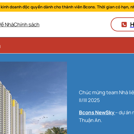
 kinh doanh độc quyền dành cho thành viên Bcons. Thời gian có hạn, n
H
Về Nhà
Chính sách
n
Chúc mừng team Nhà liên tiếp đạt thành tích Sàn kinh doanh xuất sắc quý
II/III 2025
Bcons NewSky
– dự án 
Thuận An.