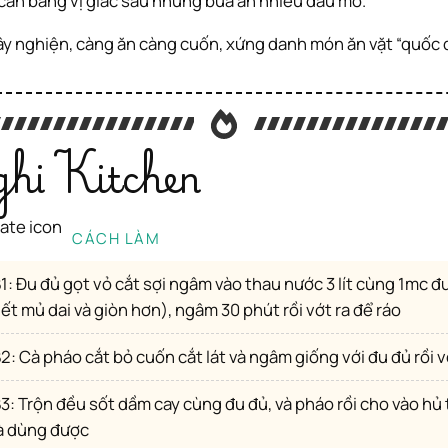
p cân bằng vị giác sau những bữa ăn nhiều dầu mỡ.
ây nghiện, càng ăn càng cuốn, xứng danh món ăn vặt “quốc d
hi Kitchen
CÁCH LÀM
(giúp đu đủ
ết mủ dai và giòn hơn), ngâm 30 phút rồi vớt ra để ráo
B2: Cà pháo cắt bỏ cuốn cắt lát và ngâm giống với đu đủ rồi v
 sau 1 ngày
à dùng được