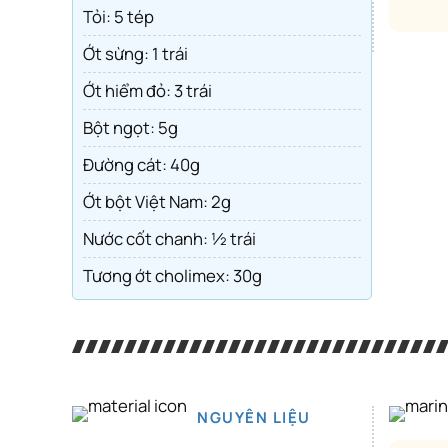
Tỏi: 5 tép
Ớt sừng: 1 trái
Ớt hiểm đỏ: 3 trái
Bột ngọt: 5g
Đường cát: 40g
Ớt bột Việt Nam: 2g
Nước cốt chanh: ½ trái
Tương ớt cholimex: 30g
NGUYÊN LIỆU