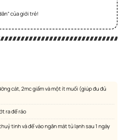
ân” của giới trẻ!
ớt ra để ráo