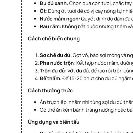
Đu đủ xanh
: Chọn quả còn tươi, chắc tay
Ớt
: Dùng ớt tươi để có vị cay nồng tự nhiê
Nước mắm ngon
: Quyết định độ đậm đà 
Rau răm
: Không bắt buộc nhưng thêm và
Cách chế biến chung
Sơ chế đu đủ
: Gọt vỏ, bào sợi mỏng và n
Pha nước trộn
: Kết hợp nước mắm, đường,
Trộn đu đủ
: Vớt đu đủ, để ráo rồi trộn cù
Để thấm
: Để 15-20 phút cho đu đủ ngấm đ
Cách thưởng thức
Ăn trực tiếp, nhâm nhi từng sợi đu đủ thấm
Có thể ăn kèm bánh tráng nướng hoặc bá
Ứng dụng và biến tấu