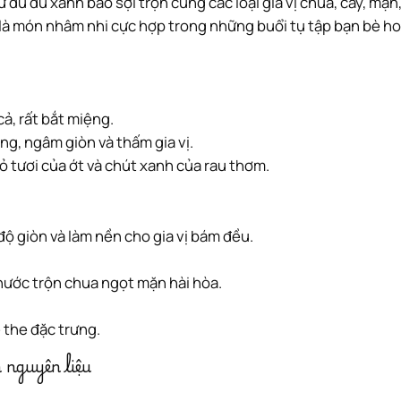
ây là món nhâm nhi cực hợp trong những buổi tụ tập bạn bè h
ả, rất bắt miệng.
ng, ngâm giòn và thấm gia vị.
ỏ tươi của ớt và chút xanh của rau thơm.
 độ giòn và làm nền cho gia vị bám đều.
 nước trộn chua ngọt mặn hài hòa.
 the đặc trưng.
 nguyên liệu