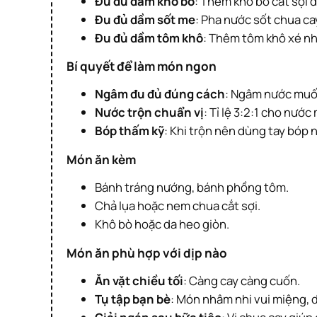
Đu đủ dầm khô bò
: Thêm khô bò cắt sợi 
Đu đủ dầm sốt me
: Pha nước sốt chua cay
Đu đủ dầm tôm khô
: Thêm tôm khô xé nh
Bí quyết để làm món ngon
Ngâm đu đủ đúng cách
: Ngâm nước muối
Nước trộn chuẩn vị
: Tỉ lệ 3:2:1 cho nướ
Bóp thấm kỹ
: Khi trộn nên dùng tay bóp 
Món ăn kèm
Bánh tráng nướng, bánh phồng tôm.
Chả lụa hoặc nem chua cắt sợi.
Khô bò hoặc da heo giòn.
Món ăn phù hợp với dịp nào
Ăn vặt chiều tối
: Càng cay càng cuốn.
Tụ tập bạn bè
: Món nhâm nhi vui miệng, d