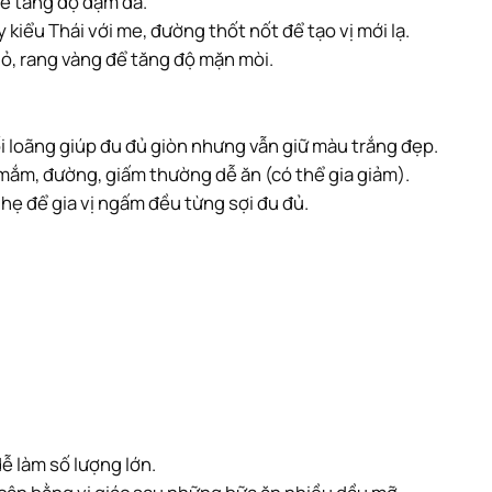
để tăng độ đậm đà.
 kiểu Thái với me, đường thốt nốt để tạo vị mới lạ.
ỏ, rang vàng để tăng độ mặn mòi.
 loãng giúp đu đủ giòn nhưng vẫn giữ màu trắng đẹp.
c mắm, đường, giấm thường dễ ăn (có thể gia giảm).
nhẹ để gia vị ngấm đều từng sợi đu đủ.
ễ làm số lượng lớn.