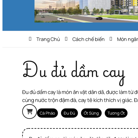
Trang Chủ
Cách chế biến
Món ngâ
Đu đủ dầm cay
Đu đủ dầm cay là món ăn vặt dân dã, được làm từ đu đủ xanh bào sợi trộn cùng các loại gia vị chua, cay, mặn, ngọt. Vị giòn giòn của đu đủ kết hợp
cùng nước trộn đậm đà, cay tê kích thích vị giác.
Cà Pháo
Đu Đủ
Ớt Sừng
Tương Ớt