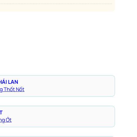
HÁI LAN
g Thốt Nốt
T
ng Ớt