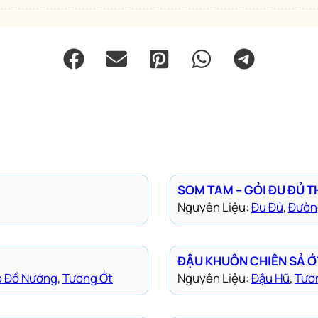
SOM TAM – GỎI ĐU ĐỦ T
Nguyên Liệu:
Đu Đủ
, 
Đườn
ĐẬU KHUÔN CHIÊN SẢ Ớ
p Đồ Nướng
, 
Tương Ớt
Nguyên Liệu:
Đậu Hũ
, 
Tươ