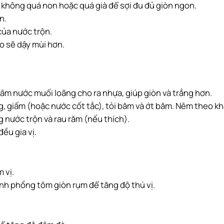
, không quá non hoặc quá già để sợi đu đủ giòn ngon.
n.
của nước trộn.
o sẽ dậy mùi hơn.
gâm nước muối loãng cho ra nhựa, giúp giòn và trắng hơn.
 giấm (hoặc nước cốt tắc), tỏi băm và ớt băm. Nêm theo khẩ
ng nước trộn và rau răm (nếu thích).
ều gia vị.
 vị.
nh phồng tôm giòn rụm để tăng độ thú vị.