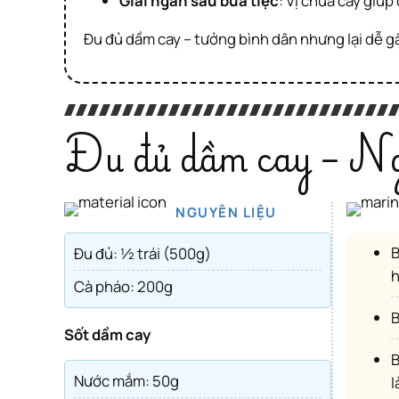
Giải ngán sau bữa tiệc
: Vị chua cay giú
Đu đủ dầm cay – tưởng bình dân nhưng lại dễ g
Đu đủ dầm cay – Ng
NGUYÊN LIỆU
B1: Đu đủ gọt vỏ cắt sợi ngâm vào thau nước 3 lít cùng 1mc đường cát, 2mc giấm và một ít muối 
Đu đủ: ½ trái (500g)
h
Cà pháo: 200g
Sốt dầm cay
B3: Trộn đều sốt dầm cay cùng đu đủ, và pháo rồi cho vào hủ thuỷ tinh và để vào ngăn mát tủ lạnh
Nước mắm: 50g
l