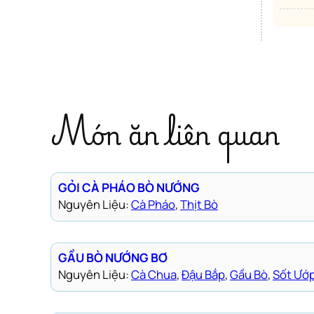
Món ăn liên quan
GỎI CÀ PHÁO BÒ NƯỚNG
Nguyên Liệu:
Cà Pháo
, 
Thịt Bò
GẦU BÒ NƯỚNG BƠ
Nguyên Liệu:
Cà Chua
, 
Đậu Bắp
, 
Gầu Bò
, 
Sốt Ướ