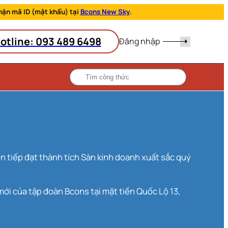
hận mã ID (mật khẩu) tại
Bcons New Sky
.
otline: 093 489 6498
Đăng nhập
mới của tập đoàn Bcons tại mặt tiền Quốc Lộ 13,