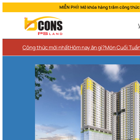
MIỄN PHÍ! Mở khóa hàng trăm công thức
Công thức mới nhất
Hôm nay ăn gì?
Món Cuối Tuầ