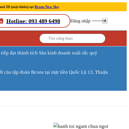
 mã ID (mật khẩu) tại
Bcons New Sky
.
Hotline: 093 489 6498
Đăng nhập
ới của tập đoàn Bcons tại mặt tiền Quốc Lộ 13, Thuận