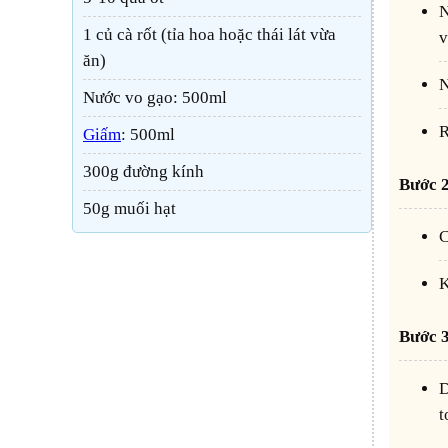
1 củ cà rốt (tỉa hoa hoặc thái lát vừa
v
ăn)
Nước vo gạo: 500ml
Giấm
: 500ml
300g đường kính
Bước
50g muối hạt
Bước
Dùng hũ thủy tinh có nắp kín. Khử trùng bằng cách ngâm hũ trong nước sôi khoảng 2
t