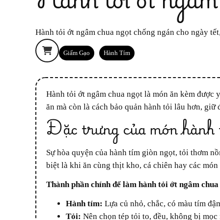
Hành tỏi ớt ngâm chua ngọt chống ngán cho ngày tế
Giấm Gạo
Hành Tím
Hành tỏi ớt ngâm chua ngọt là món ăn kèm được yêu thích nhờ sự cân bằng hoàn hảo giữa vị chua, ngọt và cay nhẹ. Món này không chỉ giúp tăng hương vị cho bữa
ăn mà còn là cách bảo quản hành tỏi lâu hơn, giữ
Đặc trưng của món hành t
Sự hòa quyện của hành tím giòn ngọt, tỏi thơm nồng, và ớt cay nhẹ trong nước giấm đường khiến món ăn này không thể thiếu trong những bữa cơm gia đình, đặc
biệt là khi ăn cùng thịt kho, cá chiên hay các món
Thành phần chính để làm hành tỏi ớt ngâm chua
Hành tím:
Lựa củ nhỏ, chắc, có màu tím đậm
Tỏi:
Nên chọn tép tỏi to, đều, không bị mọc