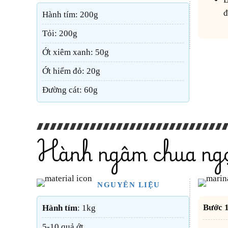
đ
Hành tím: 200g
Tỏi: 200g
Ớt xiêm xanh: 50g
Ớt hiểm đỏ: 20g
Đường cát: 60g
Hành ngâm chua ngọ
NGUYÊN LIỆU
Bước
Hành tím
: 1kg
5-10 quả ớt