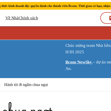
 thức kinh doanh độc quyền dành cho thành viên Bcons. Thời gian có hạn, nhận
Về Nhà
Chính sách
Chúc mừng team Nhà liên tiếp đạt thành tích Sàn kinh doanh xuất sắc quý
II/III 2025
Bcons NewSky
– dự án m
An.
Hành tỏi ớt ngâm chua ngọt
 chua ngọt