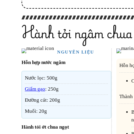
Hành tỏi ngâm chua
NGUYÊN LIỆU
Hỗn hợp nước ngâm
Hỗn 
Nước lọc: 500g
Giấm gạo
: 250g
Thành
Đường cát: 200g
Muối: 20g
B1: Trộn đều các nguyên liệu cùng đường cát cho đường tan thành nước rồi để nghỉ 60 phút sau
n
Hành tỏi ớt chua ngọt
B2: Cho các nguyên liệu đã ngâm đường vào hũ thủy tinh cùng hỗn hợp nước ngâm đậy kín n