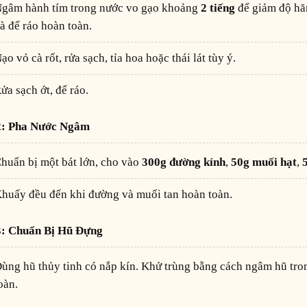
Ngâm hành tím trong nước vo gạo khoảng
2 tiếng
để giảm độ hăng
à để ráo hoàn toàn.
Nạo vỏ cà rốt, rửa sạch, tỉa hoa hoặc thái lát tùy ý.
Rửa sạch ớt, để ráo.
 2: Pha Nước Ngâm
Chuẩn bị một bát lớn, cho vào
300g đường kính
,
50g muối hạt
,
Khuấy đều đến khi đường và muối tan hoàn toàn.
 3: Chuẩn Bị Hũ Đựng
-3 phút, sau đó để khô hoàn
oàn.