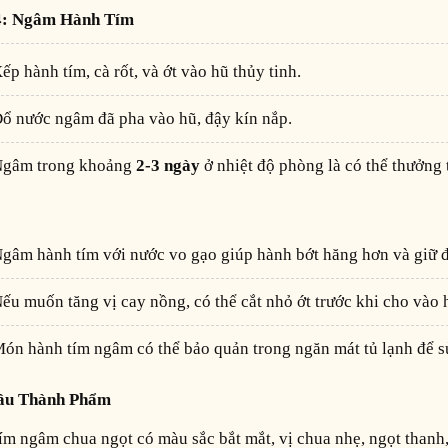
 4: Ngâm Hành Tím
Xếp hành tím, cà rốt, và ớt vào hũ thủy tinh.
Đổ nước ngâm đã pha vào hũ, đậy kín nắp.
Ngâm trong khoảng
2-3 ngày
ở nhiệt độ phòng là có thể thưởng 
Ngâm hành tím với nước vo gạo giúp hành bớt hăng hơn và giữ 
Nếu muốn tăng vị cay nồng, có thể cắt nhỏ ớt trước khi cho vào 
Món hành tím ngâm có thể bảo quản trong ngăn mát tủ lạnh để s
ầu Thành Phẩm