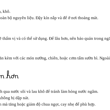
h, khô.
oàn bộ nguyên liệu. Đậy kín nắp và để ở nơi thoáng mát.
sẽ thấm vị và có thể sử dụng. Để lâu hơn, nên bảo quản trong ng
on hơn
nh qua nước sôi và lau khô để tránh làm hỏng nước ngâm.
 không bị dập nát.
h mà tăng hoặc giảm độ chua ngọt, cay nhẹ để phù hợp.