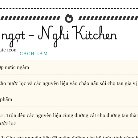
 ngọt – Nghi Kitchen
CÁCH LÀM
hợp nước ngâm
Cho nước lọc và các nguyên liệu vào chảo nấu sôi cho tan gia vị
 phẩm
 đó rửa sạch lại bằng
ước lọc
ắp để 1 ngày ở nhiệt