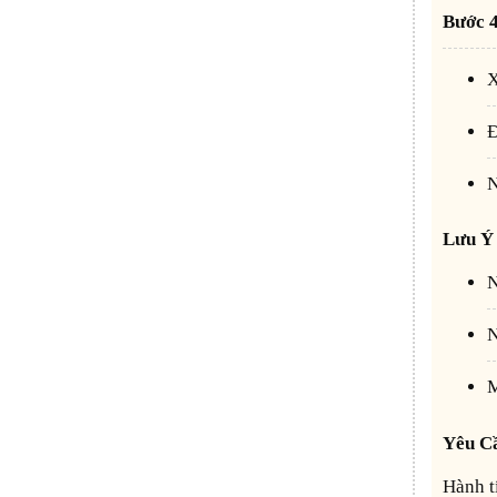
Bước
Lưu Ý
Yêu C
Hành tím ngâm chua ngọt có màu sắc bắt mắt, vị chua nhẹ, ngọt thanh, hơi cay và giòn ngon. Đây là món ăn chống ngấy