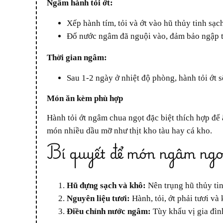
Ngâm hành tỏi ớt:
Xếp hành tím, tỏi và ớt vào hũ thủy tinh sạc
Đổ nước ngâm đã nguội vào, đảm bảo ngập t
Thời gian ngâm:
Sau 1-2 ngày ở nhiệt độ phòng, hành tỏi ớt 
Món ăn kèm phù hợp
Hành tỏi ớt ngâm chua ngọt đặc biệt thích hợp để ăn kèm với các món nướng, chiên, hoặc cơm tấm sườn bì. Ngoài ra, món này còn giúp giảm độ ngấy khi dùng các
món nhiều dầu mỡ như thịt kho tàu hay cá kho.
Bí quyết để món ngâm ng
Hũ đựng sạch và khô:
Nên trụng hũ thủy ti
Nguyên liệu tươi:
Hành, tỏi, ớt phải tươi và
Điều chỉnh nước ngâm:
Tùy khẩu vị gia đìn