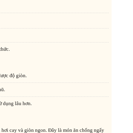
thức.
được độ giòn.
hũ.
ử dụng lâu hơn.