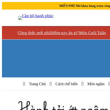
MIỄN PHÍ! Mở khóa hàng trăm công
Công thức mới nhất
Hôm nay ăn gì?
Món Cuối Tuần
Trang Chủ
Cách chế biến
Món ngâm
Hành tỏi ớt ngâm