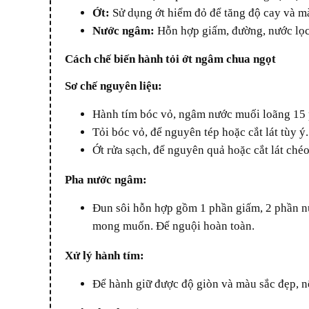
Ớt:
Sử dụng ớt hiểm đỏ để tăng độ cay và m
Nước ngâm:
Hỗn hợp giấm, đường, nước lọc 
Cách chế biến hành tỏi ớt ngâm chua ngọt
Sơ chế nguyên liệu:
Hành tím bóc vỏ, ngâm nước muối loãng 15 p
Tỏi bóc vỏ, để nguyên tép hoặc cắt lát tùy ý.
Ớt rửa sạch, để nguyên quả hoặc cắt lát chéo
Pha nước ngâm:
Đun sôi hỗn hợp gồm 1 phần giấm, 2 phần nước lọc, 2 phần đường và một chút muối. Tùy khẩu vị, có thể điều chỉnh lượng đường và giấm để đạt độ chua ngọt
mong muốn. Để nguội hoàn toàn.
Xử lý hành tím:
Để hành giữ được độ giòn và màu sắc đẹp, 