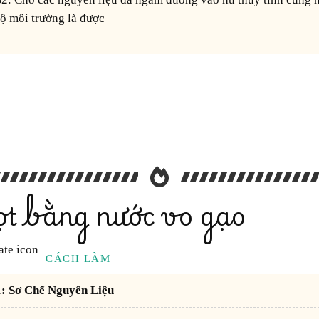
ộ môi trường là được
t bằng nước vo gạo
CÁCH LÀM
 1: Sơ Chế Nguyên Liệu