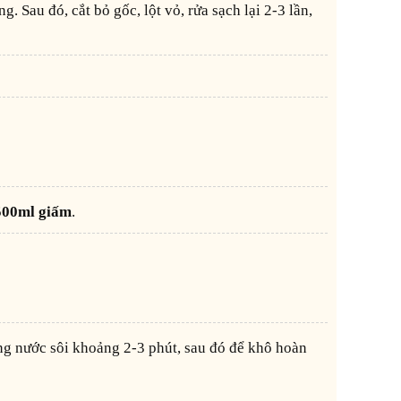
. Sau đó, cắt bỏ gốc, lột vỏ, rửa sạch lại 2-3 lần,
500ml giấm
.