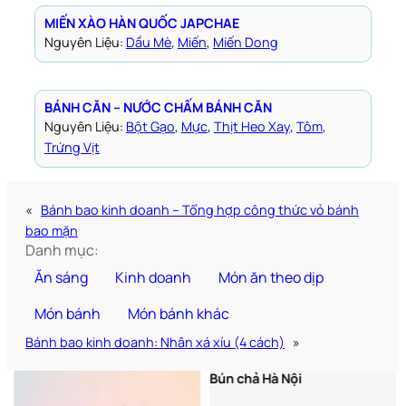
MIẾN XÀO HÀN QUỐC JAPCHAE
Nguyên Liệu:
Dầu Mè
, 
Miến
, 
Miến Dong
BÁNH CĂN – NƯỚC CHẤM BÁNH CĂN
Nguyên Liệu:
Bột Gạo
, 
Mực
, 
Thịt Heo Xay
, 
Tôm
, 
Trứng Vịt
«
Bánh bao kinh doanh – Tổng hợp công thức vỏ bánh
bao mặn
Danh mục:
Ăn sáng
Kinh doanh
Món ăn theo dịp
Món bánh
Món bánh khác
Bánh bao kinh doanh: Nhân xá xíu (4 cách)
»
Bún chả Hà Nội