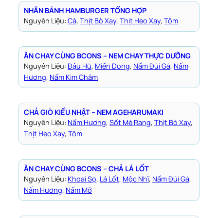
NHÂN BÁNH HAMBURGER TỔNG HỢP
Nguyên Liệu:
Cá
, 
Thịt Bò Xay
, 
Thịt Heo Xay
, 
Tôm
ĂN CHAY CÙNG BCONS – NEM CHAY THỰC DƯỠNG
Nguyên Liệu:
Đậu Hũ
, 
Miến Dong
, 
Nấm Đùi Gà
, 
Nấm
Hương
, 
Nấm Kim Châm
CHẢ GIÒ KIỂU NHẬT – NEM AGEHARUMAKI
Nguyên Liệu:
Nấm Hương
, 
Sốt Mè Rang
, 
Thịt Bò Xay
, 
Thịt Heo Xay
, 
Tôm
ĂN CHAY CÙNG BCONS – CHẢ LÁ LỐT
Nguyên Liệu:
Khoai Sọ
, 
Lá Lốt
, 
Mộc Nhĩ
, 
Nấm Đùi Gà
, 
Nấm Hương
, 
Nấm Mỡ