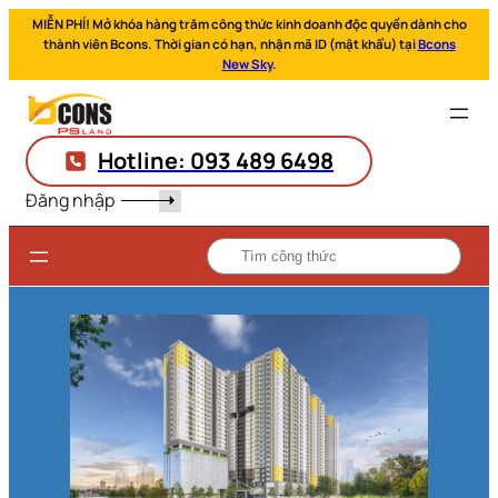
MIỄN PHÍ! Mở khóa hàng trăm công thức kinh doanh độc quyền dành cho
thành viên Bcons. Thời gian có hạn, nhận mã ID (mật khẩu) tại
Bcons
New Sky
.
Hotline: 093 489 6498
Đăng nhập