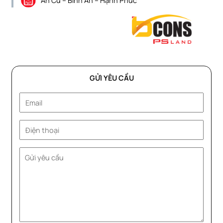
An Cư – Bình An – Hạnh Phúc
GỬI YÊU CẦU