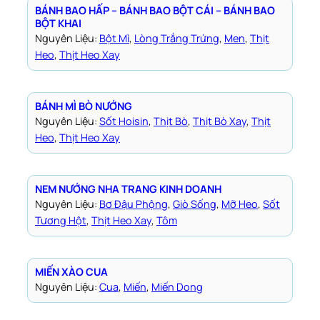
BÁNH BAO HẤP – BÁNH BAO BỘT CÁI – BÁNH BAO
BỘT KHAI
Nguyên Liệu:
Bột Mì
, 
Lòng Trắng Trứng
, 
Men
, 
Thịt
Heo
, 
Thịt Heo Xay
BÁNH MÌ BÒ NƯỚNG
Nguyên Liệu:
Sốt Hoisin
, 
Thịt Bò
, 
Thịt Bò Xay
, 
Thịt
Heo
, 
Thịt Heo Xay
NEM NƯỚNG NHA TRANG KINH DOANH
Nguyên Liệu:
Bơ Đậu Phộng
, 
Giò Sống
, 
Mỡ Heo
, 
Sốt
Tương Hột
, 
Thịt Heo Xay
, 
Tôm
MIẾN XÀO CUA
Nguyên Liệu:
Cua
, 
Miến
, 
Miến Dong