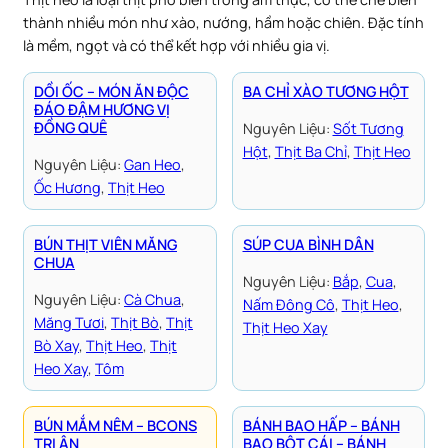
thành nhiều món như xào, nướng, hầm hoặc chiên. Đặc tính
là mềm, ngọt và có thể kết hợp với nhiều gia vị.
DỒI ỐC – MÓN ĂN ĐỘC
BA CHỈ XÀO TƯƠNG HỘT
ĐÁO ĐẬM HƯƠNG VỊ
ĐỒNG QUÊ
Nguyên Liệu:
Sốt Tương
Hột
, 
Thịt Ba Chỉ
, 
Thịt Heo
Nguyên Liệu:
Gan Heo
, 
Ốc Hương
, 
Thịt Heo
BÚN THỊT VIÊN MĂNG
SÚP CUA BÌNH DÂN
CHUA
Nguyên Liệu:
Bắp
, 
Cua
, 
Nguyên Liệu:
Cà Chua
, 
Nấm Đông Cô
, 
Thịt Heo
, 
Măng Tươi
, 
Thịt Bò
, 
Thịt
Thịt Heo Xay
Bò Xay
, 
Thịt Heo
, 
Thịt
Heo Xay
, 
Tôm
BÚN MẮM NÊM – BCONS
BÁNH BAO HẤP – BÁNH
TRI ÂN
BAO BỘT CÁI – BÁNH