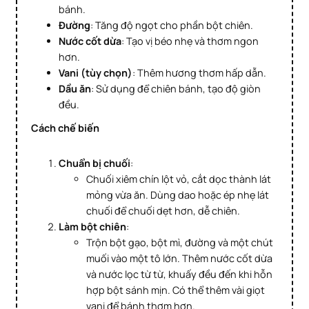
bánh.
Đường
: Tăng độ ngọt cho phần bột chiên.
Nước cốt dừa
: Tạo vị béo nhẹ và thơm ngon
hơn.
Vani (tùy chọn)
: Thêm hương thơm hấp dẫn.
Dầu ăn
: Sử dụng để chiên bánh, tạo độ giòn
đều.
Cách chế biến
Chuẩn bị chuối
:
Chuối xiêm chín lột vỏ, cắt dọc thành lát
mỏng vừa ăn. Dùng dao hoặc ép nhẹ lát
chuối để chuối dẹt hơn, dễ chiên.
Làm bột chiên
:
Trộn bột gạo, bột mì, đường và một chút
muối vào một tô lớn. Thêm nước cốt dừa
và nước lọc từ từ, khuấy đều đến khi hỗn
hợp bột sánh mịn. Có thể thêm vài giọt
vani để bánh thơm hơn.