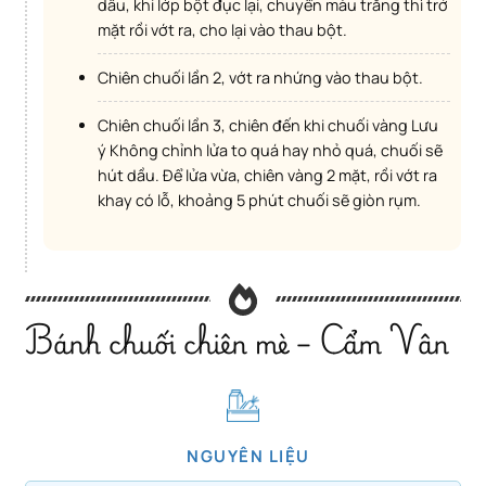
dầu, khi lớp bột đục lại, chuyển màu trắng thì trở
mặt rồi vớt ra, cho lại vào thau bột.
Chiên chuối lần 2, vớt ra nhứng vào thau bột.
Chiên chuối lần 3, chiên đến khi chuối vàng Lưu
ý Không chỉnh lửa to quá hay nhỏ quá, chuối sẽ
hút dầu. Để lửa vừa, chiên vàng 2 mặt, rồi vớt ra
khay có lỗ, khoảng 5 phút chuối sẽ giòn rụm.
Bánh chuối chiên mè – Cẩm Vân
NGUYÊN LIỆU