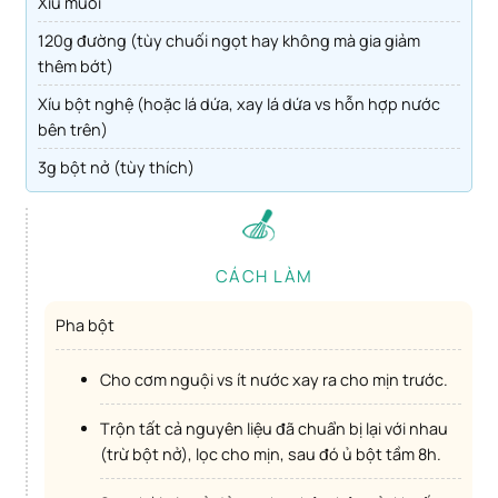
Xíu muối
120g đường (tùy chuối ngọt hay không mà gia giảm
thêm bớt)
Xíu bột nghệ (hoặc lá dứa, xay lá dứa vs hỗn hợp nước
bên trên)
3g bột nở (tùy thích)
CÁCH LÀM
Pha bột
Cho cơm nguội vs ít nước xay ra cho mịn trước.
Trộn tất cả nguyên liệu đã chuẩn bị lại với nhau
(trừ bột nở), lọc cho mịn, sau đó ủ bột tầm 8h.