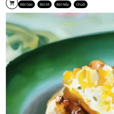
Bột Gạo
Bột Mì
Bột Nếp
Chuối