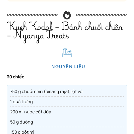
Kueh Kodok – Bánh chuối chiên
– Nyanya Treats
NGUYÊN LIỆU
30 chiếc
750 g chuối chín (pisang raja), lột vỏ
1 quả trứng
200 ml nước cốt dừa
50 g đường
150 g bột mì