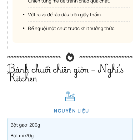
Chiên từng mẻ để tránh chảo quá chật.
Vớt ra và để ráo dầu trên giấy thấm.
Để nguội một chút trước khi thưởng thức.
Bánh chuối chiên giòn – Nghi’s
Kitchen
NGUYÊN LIỆU
Bột gạo: 200g
Bột mì :70g