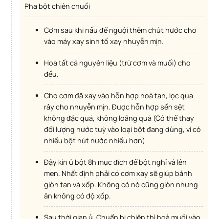
Pha bột chiên chuối
Cơm sau khi nấu để nguội thêm chút nước cho
vào máy xay sinh tố xay nhuyễn mịn.
Hoà tất cả nguyên liệu (trừ cơm và muối) cho
đều.
Cho cơm đã xay vào hỗn hợp hoà tan, lọc qua
rây cho nhuyễn mịn. Được hỗn hợp sền sệt
không đặc quá, không loãng quá (Có thể thay
đổi lượng nước tuỳ vào loại bột đang dùng, vì có
nhiều bột hút nước nhiều hơn)
Đậy kín ủ bột 8h mục đích để bột nghỉ và lên
men. Nhất định phải có cơm xay sẽ giúp bánh
giòn tan và xốp. Không có nó cũng giòn nhưng
ăn không có độ xốp.
Sau thời gian ủ. Chuẩn bị chiên thì hoà muối vào.