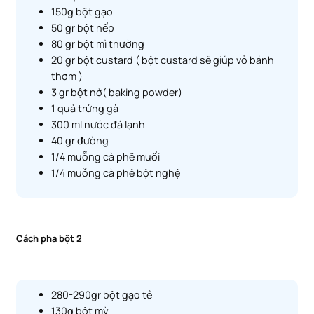
150g bột gạo
50 gr bột nếp
80 gr bột mì thường
20 gr bột custard ( bột custard sẽ giúp vỏ bánh
thơm )
3 gr bột nở( baking powder)
1 quả trứng gà
300 ml nước đá lạnh
40 gr đường
1/4 muỗng cà phê muối
1/4 muỗng cà phê bột nghệ
Cách pha bột 2
280-290gr bột gạo tẻ
130g bột mỳ