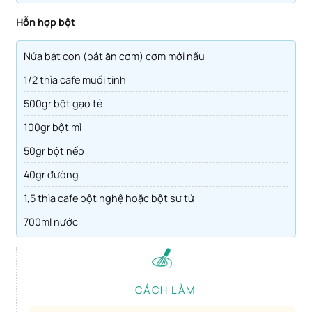
Hỗn hợp bột
Nửa bát con (bát ăn cơm) cơm mới nấu
1/2 thìa cafe muối tinh
500gr bột gạo tẻ
100gr bột mì
50gr bột nếp
40gr đường
1,5 thìa cafe bột nghệ hoặc bột sư tử
700ml nước
CÁCH LÀM