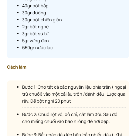
40gr bột bắp
30gr đường
30gr bột chiên giòn
2gr bột nghệ
3gr bột sư tử
5gr vừng đen
650gr nước lọc
Cách làm
Bước 1: Cho tất cả các nguyên liệu phía trên ( ngoại
trừ chuối) vào một cái âu trộn /đánh đều. Lược qua
rây. Để bột nghỉ 20 phút
Bước 2: Chuối lột vỏ, bỏ chỉ, cắt làm đôi. Sau đó
cho miếng chuối vào bao nilông đè hơi dẹp.
Bước 3: Bắt chảo dầu lên bếp(cần nhiều dầu). Khi