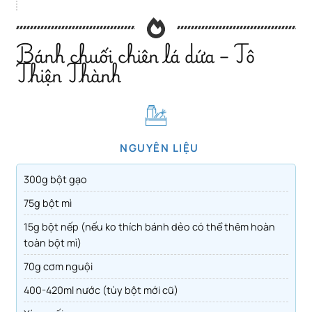
Bánh chuối chiên lá dứa – Tô
Thiện Thành
NGUYÊN LIỆU
300g bột gạo
75g bột mì
15g bột nếp (nếu ko thích bánh dẻo có thể thêm hoàn
toàn bột mì)
70g cơm nguội
400-420ml nước (tùy bột mới cũ)