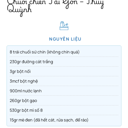
Chuối chiên Sài Gòn – Thúy
Quỳnh
NGUYÊN LIỆU
8 trái chuối sứ chín (không chín quá)
230gr đường cát trắng
3gr bột nổi
3mcf bột nghệ
900ml nước lạnh
260gr bột gạo
530gr bột mì số 8
15gr mè đen (đã hết cát, rửa sạch, để ráo)