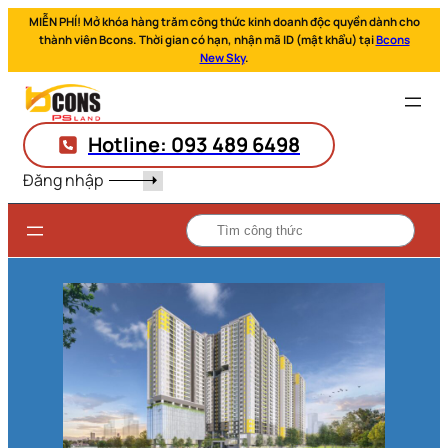
MIỄN PHÍ! Mở khóa hàng trăm công thức kinh doanh độc quyền dành cho
thành viên Bcons. Thời gian có hạn, nhận mã ID (mật khẩu) tại
Bcons
New Sky
.
Hotline: 093 489 6498
Đăng nhập