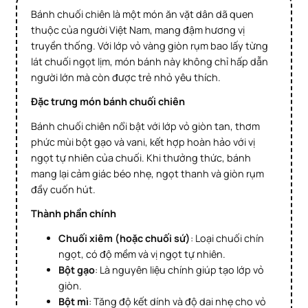
Bánh chuối chiên là một món ăn vặt dân dã quen
thuộc của người Việt Nam, mang đậm hương vị
truyền thống. Với lớp vỏ vàng giòn rụm bao lấy từng
lát chuối ngọt lịm, món bánh này không chỉ hấp dẫn
người lớn mà còn được trẻ nhỏ yêu thích.
Đặc trưng
món bánh chuối chiên
Bánh chuối chiên nổi bật với lớp vỏ giòn tan, thơm
phức mùi bột gạo và vani, kết hợp hoàn hảo với vị
ngọt tự nhiên của chuối. Khi thưởng thức, bánh
mang lại cảm giác béo nhẹ, ngọt thanh và giòn rụm
đầy cuốn hút.
Thành phần chính
Chuối xiêm (hoặc chuối sứ)
: Loại chuối chín
ngọt, có độ mềm và vị ngọt tự nhiên.
Bột gạo
: Là nguyên liệu chính giúp tạo lớp vỏ
giòn.
Bột mì
: Tăng độ kết dính và độ dai nhẹ cho vỏ