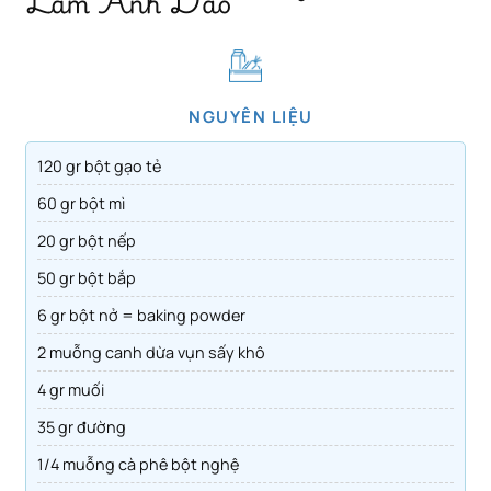
Lam Anh Dao
NGUYÊN LIỆU
120 gr bột gạo tẻ
60 gr bột mì
20 gr bột nếp
50 gr bột bắp
6 gr bột nở = baking powder
2 muỗng canh dừa vụn sấy khô
4 gr muối
35 gr đường
1/4 muỗng cà phê bột nghệ