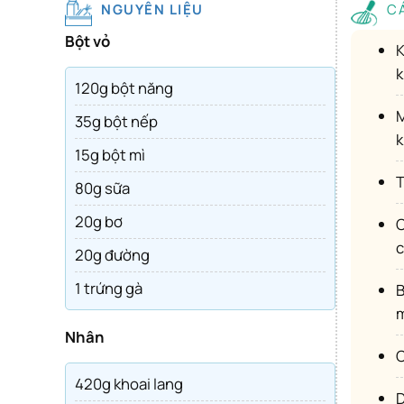
NGUYÊN LIỆU
Bột vỏ
Khoai lang gọt vỏ, cắt miếng, rửa qua nước sạch nhựa rồi mang hấp chín bở tơi. Nghiền khoai cho m
k
120g bột năng
Mỗi viên nhân gồm 50g khoai nghiền + 25g phô mai mozzarella. Tạo hì
35g bột nếp
k
15g bột mì
80g sữa
20g bơ
Cho bột mì + sữa + bơ vào nồi khuấy ở lửa nhỏ đến khi hỗn hợp sệt lại. Cho bột nă
c
20g đường
1 trứng gà
Bột tương đối hoà quyện thì tắt bếp, cho đường + bột nếp + trứng vào nhồi cho mịn. Bột nhồi 
m
Nhân
420g khoai lang
Dàn mỏng một rồi cho nhân vào gói kín. Nếu bột dính quá thì chống dính tay và mặt bàn