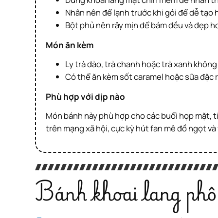
Nhân nên để lạnh trước khi gói để dễ tạo 
Bột phủ nên rây mịn để bám đều và đẹp h
Món ăn kèm
Ly trà đào, trà chanh hoặc trà xanh khôn
Có thể ăn kèm sốt caramel hoặc sữa đặc 
Phù hợp với dịp nào
Món bánh này phù hợp cho các buổi họp mặt, tiệc trà, tiệc sinh nhật hoặc đơn giản là bữa ăn xế dễ thương trong ngày. Đặc biệt là món ăn vặt “gây sốt”
trên mạng xã hội, cực kỳ hút fan mê đồ ngọt và
Bánh khoai lang phô