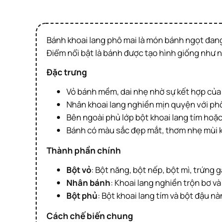
Bánh khoai lang phô mai là món bánh ngọt đang rất thịnh hành, thu hút giới trẻ nhờ lớp vỏ dẻo, mềm, cùng nhân phô mai tan chảy, béo ngậy bên trong.
Điểm nổi bật là bánh được tạo hình giống như n
Đặc trưng
Vỏ bánh mềm, dai nhẹ nhờ sự kết hợp của 
Nhân khoai lang nghiền mịn quyện với ph
Bên ngoài phủ lớp bột khoai lang tím hoặ
Bánh có màu sắc đẹp mắt, thơm nhẹ mùi kh
Thành phần chính
Bột vỏ
: Bột năng, bột nếp, bột mì, trứng
Nhân bánh
: Khoai lang nghiền trộn bơ v
Bột phủ
: Bột khoai lang tím và bột đậu n
Cách chế biến chung