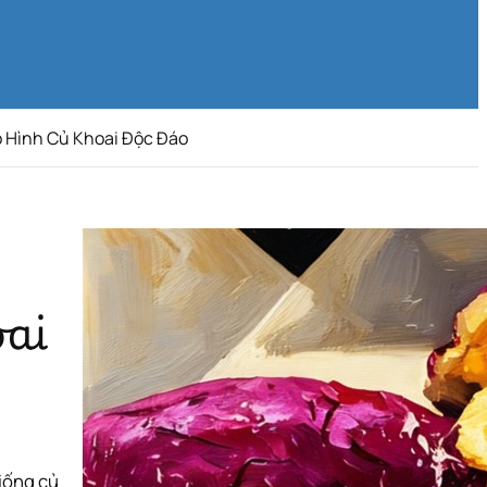
o Hình Củ Khoai Độc Đáo
ai