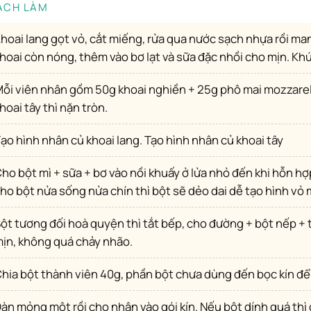
CÁCH LÀM
ịn ngay khi
hoai còn nóng, thêm vào bơ lạt và sữa đặc nhồi cho mịn. Khúc
nh củ khoai lang thì nặn thuôn dài, củ
hoai tây thì nặn tròn.
Tạo hình nhân củ khoai lang. Tạo hình nhân củ khoai tây
ng vào trộn nhanh tay, trộn
ho bột nửa sống nửa chín thì bột sẽ dẻo dai dễ tạo hình vỏ
xong sẽ dẻo
ịn, không quá chảy nhão.
Chia bột thành viên 40g, phần bột chưa dùng đến bọc kín để
 bằng dầu ăn khi tạo