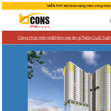
MIỄN PHÍ! Mở khóa hàng trăm công thức
Công thức mới nhất
Hôm nay ăn gì?
Món Cuối Tuầ