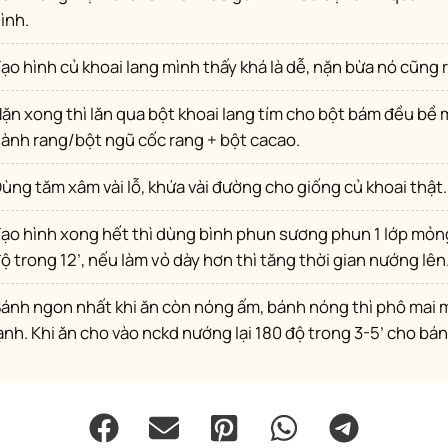
ình.
Tạo hình củ khoai lang mình thấy khá là dễ, nặn bừa nó cũng 
 thì lăn qua bột đậu
ành rang/bột ngũ cốc rang + bột cacao.
Dùng tăm xâm vài lỗ, khứa vài đường cho giống củ khoai thật.
. Nướng 180
ộ trong 12’, nếu làm vỏ dày hơn thì tăng thời gian nướng lên
ngăn mát tủ
ạnh. Khi ăn cho vào nckd nướng lại 180 độ trong 3-5’ cho bá