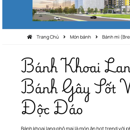
Trang Chủ
Món bánh
Bánh mì (Bre
Bánh Khoai La
Bánh Gây Sốt V
Độc Đáo
Bánh khoai lang phô mai là món ăn hot trend với phần vỏ dai dẻo, nhân phô mai tan chảy hấp dẫn và tạo hình giống củ