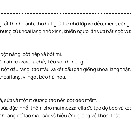
hững củ khoai lang nhỏ xinh, khiến người ăn vừa bất ngờ vừa
bột năng, bột nếp và bột mì.
ô mai mozzarella chảy kéo sợi khi nóng.
c bột đậu rang, tạo màu và kết cấu gần giống khoai lang thật.
oai lang, vị ngọt béo hài hòa.
 gà, sữa và một ít đường tạo nền bột dẻo mềm.
à sữa đặc, nhồi thêm phô mai mozzarella để tạo độ béo và kéo
ành rang để tạo màu sắc và hiệu ứng giống vỏ khoai thật.