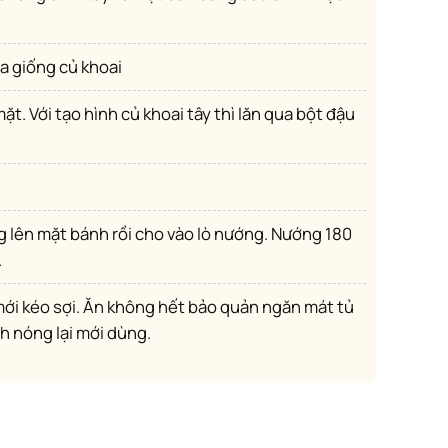
ra giống củ khoai
.
nh nóng lại mới dùng.