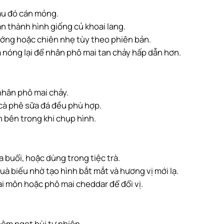
sau đó cán mỏng.
ặn thành hình giống củ khoai lang.
ướng hoặc chiên nhẹ tùy theo phiên bản.
m nóng lại để nhân phô mai tan chảy hấp dẫn hơn.
nhân phô mai chảy.
 cà phê sữa đá đều phù hợp.
n bên trong khi chụp hình.
 buổi, hoặc dùng trong tiệc trà.
à biếu nhờ tạo hình bắt mắt và hương vị mới lạ.
ai môn hoặc phô mai cheddar để đổi vị.
hêm ngọt bùi tự nhiên.