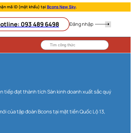
hận mã ID (mật khẩu) tại
Bcons New Sky
.
otline: 093 489 6498
Đăng nhập
mới của tập đoàn Bcons tại mặt tiền Quốc Lộ 13,