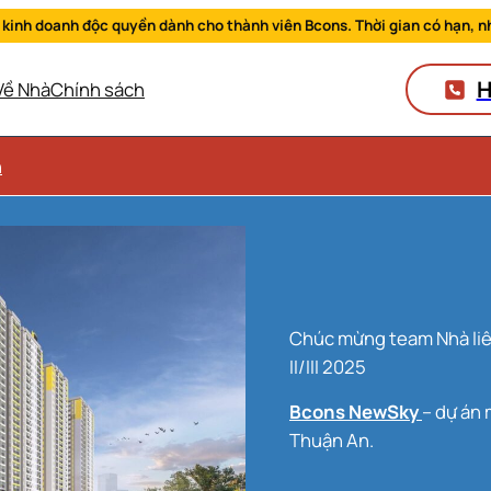
 kinh doanh độc quyền dành cho thành viên Bcons. Thời gian có hạn, n
H
Về Nhà
Chính sách
n
Chúc mừng team Nhà liên tiếp đạt thành tích Sàn kinh doanh xuất sắc quý
II/III 2025
Bcons NewSky
– dự án 
Thuận An.