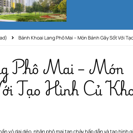
ad)
Bánh Khoai Lang Phô Mai – Món Bánh Gây Sốt Với Tạ
ng Phô Mai – Món
ới Tạo Hình Củ Kho