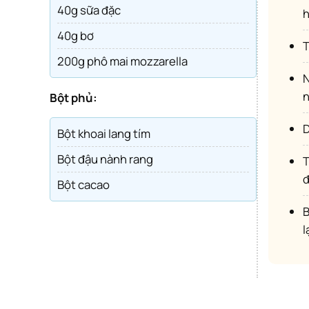
40g sữa đặc
h
40g bơ
200g phô mai mozzarella
Nặn xong thì lăn qua bột khoai lang tím cho bột bám đều bề mặt. Với tạo hình củ khoai tây
n
Bột phủ:
Bột khoai lang tím
Bột đậu nành rang
Tạo hình xong hết thì dùng bình phun sương phun 1 lớp mỏng lên mặt bánh rồi cho vào lò nướng
đ
Bột cacao
Bánh ngon nhất khi ăn còn nóng ấm, bánh nóng thì phô mai mới kéo sợi. Ăn không hết bảo quản 
l