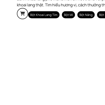
khoai lang thật. Tìm hiểu hương vị, cách thưởng t
Bột Khoai Lang Tím
Bột Mì
Bột Năng
Bột