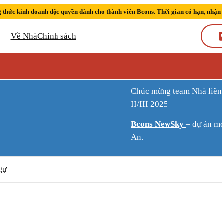
 thức kinh doanh độc quyền dành cho thành viên Bcons. Thời gian có hạn, nhận
Về Nhà
Chính sách
Chúc mừng team Nhà liên tiếp đạt thành tích Sàn kinh doanh xuất sắc quý
II/III 2025
Bcons NewSky
– dự án m
An.
gự