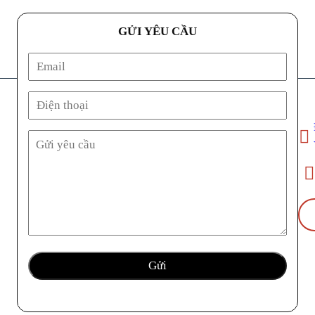
GỬI YÊU CẦU
Địa ch