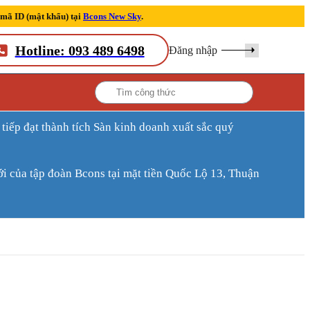
 mã ID (mật khẩu) tại
Bcons New Sky
.
Hotline: 093 489 6498
Đăng nhập
ới của tập đoàn Bcons tại mặt tiền Quốc Lộ 13, Thuận