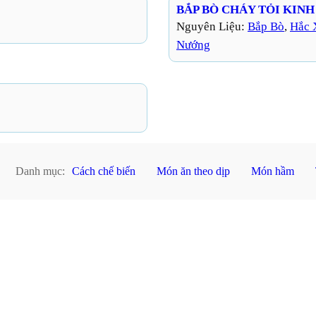
BẮP BÒ CHÁY TỎI KIN
Nguyên Liệu:
Bắp Bò
, 
Hắc 
Nướng
Danh mục:
Cách chế biến
Món ăn theo dịp
Món hầm