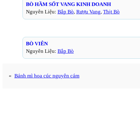
BÒ HẦM SỐT VANG KINH DOANH
Nguyên Liệu:
Bắp Bò
, 
Rượu Vang
, 
Thịt Bò
BÒ VIÊN
Nguyên Liệu:
Bắp Bò
«
Bánh mì hoa cúc nguyên cám