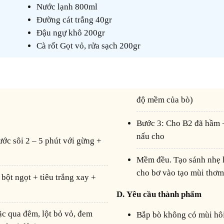
Nước lạnh 800ml
Đường cát trắng 40gr
Đậu ngự khô 200gr
Cà rốt Gọt vỏ, rửa sạch 200gr
độ mềm của bò)
Bước 3: Cho B2 đã hầm + cho đậu ngự + khoai tây + cà rốt + hành tây vào
nấu cho
mềm đều. Tạo sánh nhẹ hỗn hợp bằng bột năng, cho màu điều chỉnh màu,
cho bơ vào tạo mùi thơm
D. Yêu cầu thành phẩm
Bắp bò không có mùi hô