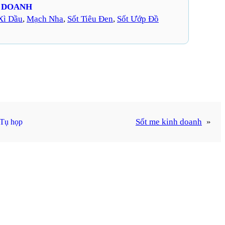
H DOANH
Xì Dầu
, 
Mạch Nha
, 
Sốt Tiêu Đen
, 
Sốt Ướp Đồ
Sốt me kinh doanh
»
Tụ họp