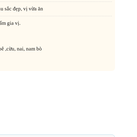
u sắc đẹp, vị vừa ăn
ấm gia vị.
bê ,cừu, nai, nam bò