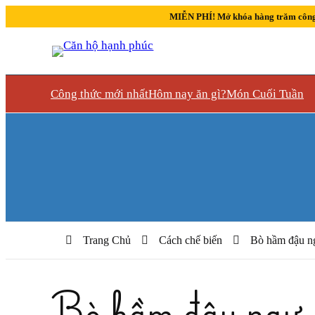
MIỄN PHÍ! Mở khóa hàng trăm công
Công thức mới nhất
Hôm nay ăn gì?
Món Cuối Tuần
Trang Chủ
Cách chế biến
Bò hầm đậu n
Bò hầm đậu ngự