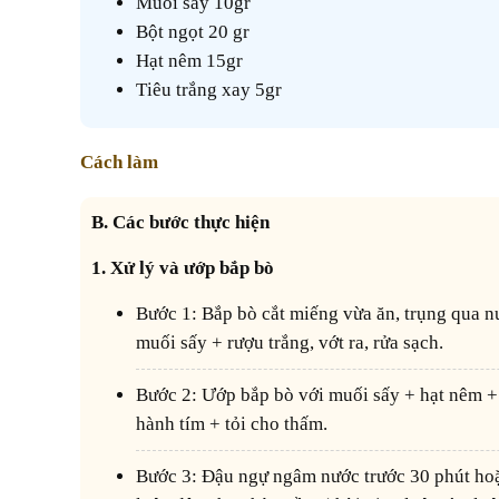
Muối sấy 10gr
Bột ngọt 20 gr
Hạt nêm 15gr
Tiêu trắng xay 5gr
Cách làm
B. Các bước thực hiện
1. Xử lý và ướp bắp bò
Bước 1: Bắp bò cắt miếng vừa ăn, trụng qua nước sôi 2 – 5 phút với gừng +
muối sấy + rượu trắng, vớt ra, rửa sạch.
Bước 2: Ướp bắp bò với muối sấy + hạt nêm + bột ngọt + tiêu trắng xay +
hành tím + tỏi cho thấm.
Bước 3: Đậu ngự ngâm nước trước 30 phút hoặc qua đêm, lột bỏ vỏ, đem