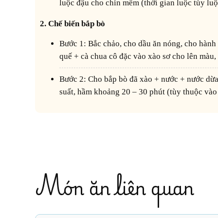
luộc đậu cho chín mềm (thời gian luộc tùy luộ
2. Chế biến bắp bò
Bước 1: Bắc chảo, cho dầu ăn nóng, cho hành tím phi thơm, cho lá nguyệt
quế + cà chua cô đặc vào xào sơ cho lên màu,
Bước 2: Cho bắp bò đã xào + nước + nước dừa + đường cát trắng vào nồi áp
suất, hầm khoảng 20 – 30 phút (tùy thuộc vào
Món ăn liên quan