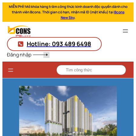
MIỄN PHÍ! Mở khóa hàng trăm công thức kinh doanh độc quyền dành cho
thành viên Bcons. Thời gian có hạn, nhận mã ID (mật khẩu) tại
Bcons
New Sky
.
Hotline: 093 489 6498
Đăng nhập