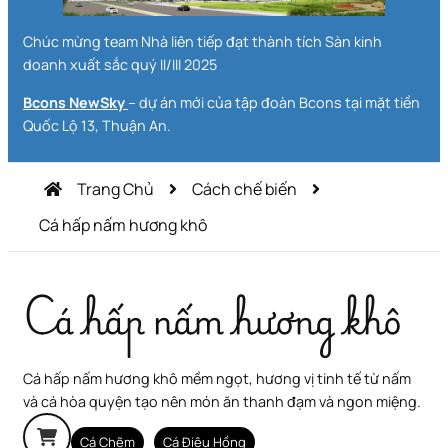
Chúc mừng team Nhà liên tiếp đạt thành tích Sàn kinh
doanh xuất sắc quý II/III 2025
Bcons NewSky
– dự án mới của tập đoàn Bcons tại mặt tiền
Quốc Lộ 13, Thuận An.
Trang Chủ
Cách chế biến
Cá hấp nấm hương khô
Cá hấp nấm hương khô
Cá hấp nấm hương khô mềm ngọt, hương vị tinh tế từ nấm
và cá hòa quyện tạo nên món ăn thanh đạm và ngon miệng.
Cá Chẽm
Cá Điêu Hồng