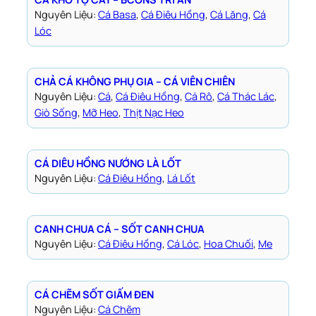
Nguyên Liệu:
Cá Basa
, 
Cá Điêu Hồng
, 
Cá Lăng
, 
Cá
Lóc
CHẢ CÁ KHÔNG PHỤ GIA – CÁ VIÊN CHIÊN
Nguyên Liệu:
Cá
, 
Cá Điêu Hồng
, 
Cá Rô
, 
Cá Thác Lác
, 
Giò Sống
, 
Mỡ Heo
, 
Thịt Nạc Heo
CÁ DIÊU HỒNG NƯỚNG LÀ LỐT
Nguyên Liệu:
Cá Điêu Hồng
, 
Lá Lốt
CANH CHUA CÁ – SỐT CANH CHUA
Nguyên Liệu:
Cá Điêu Hồng
, 
Cá Lóc
, 
Hoa Chuối
, 
Me
CÁ CHẼM SỐT GIẤM ĐEN
Nguyên Liệu:
Cá Chẽm