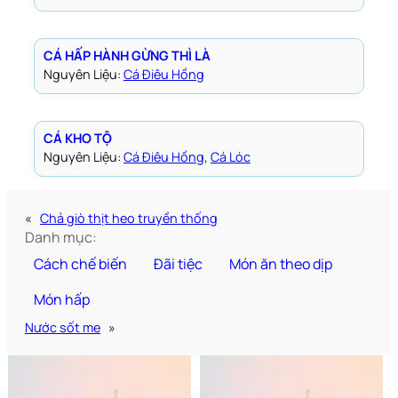
CÁ HẤP HÀNH GỪNG THÌ LÀ
Nguyên Liệu:
Cá Điêu Hồng
CÁ KHO TỘ
Nguyên Liệu:
Cá Điêu Hồng
, 
Cá Lóc
«
Chả giò thịt heo truyền thống
Danh mục:
Cách chế biến
Đãi tiệc
Món ăn theo dịp
Món hấp
Nước sốt me
»
Bún chả Hà Nội