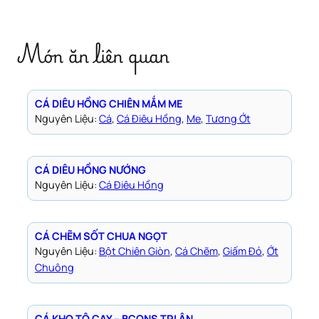
Món ăn liên quan
CÁ DIÊU HỒNG CHIÊN MẮM ME
Nguyên Liệu:
Cá
, 
Cá Điêu Hồng
, 
Me
, 
Tương Ớt
CÁ DIÊU HỒNG NƯỚNG
Nguyên Liệu:
Cá Điêu Hồng
CÁ CHẼM SỐT CHUA NGỌT
Nguyên Liệu:
Bột Chiên Giòn
, 
Cá Chẽm
, 
Giấm Đỏ
, 
Ớt
Chuông
CÁ KHO TỘ CAY – BCONS TRI ÂN