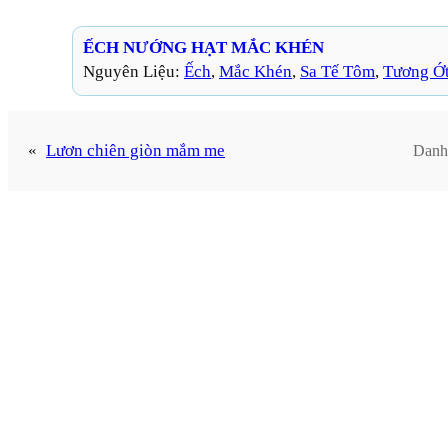
ẾCH NƯỚNG HẠT MẮC KHÉN
Nguyên Liệu:
Ếch
, 
Mắc Khén
, 
Sa Tế Tôm
, 
Tương Ớ
«
Lươn chiên giòn mắm me
Danh