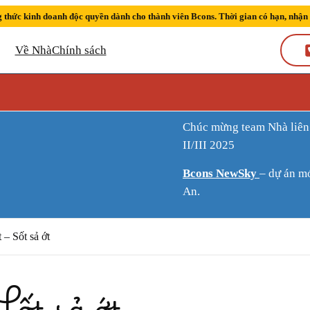
 thức kinh doanh độc quyền dành cho thành viên Bcons. Thời gian có hạn, nhận
Về Nhà
Chính sách
Chúc mừng team Nhà liên tiếp đạt thành tích Sàn kinh doanh xuất sắc quý
II/III 2025
Bcons NewSky
– dự án m
An.
 – Sốt sả ớt
Sốt sả ớt