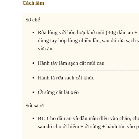
Cách làm
Sơ chế
Rửa lòng với hỗn hợp khử mùi (30g dấm ăn + 15g rượu trắng + 10g muối),
dùng tay bóp lòng nhiều lần, sau đó rửa sạch 
vừa ăn.
Hành tây làm sạch cắt múi cau
Hành lá rửa sạch cắt khúc
Ớt sừng cắt lát xéo
Sốt sả ớt
B1: Cho dầu ăn và dầu màu điều vào chảo, cho gừng + sả băm vào phi thơm,
sau đó cho ớt hiểm + ớt sừng + hành tím vào p