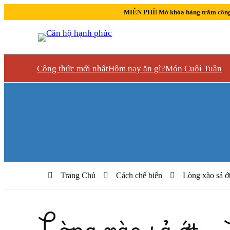
MIỄN PHÍ! Mở khóa hàng trăm công
Công thức mới nhất
Hôm nay ăn gì?
Món Cuối Tuần
Trang Chủ
Cách chế biến
Lòng xào sả ớt
Lòng xào sả ớt – 