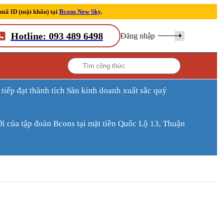
 mã ID (mật khẩu) tại
Bcons New Sky
.
Hotline: 093 489 6498
Đăng nhập
ới của tập đoàn Bcons tại mặt tiền Quốc Lộ 13, Thuận