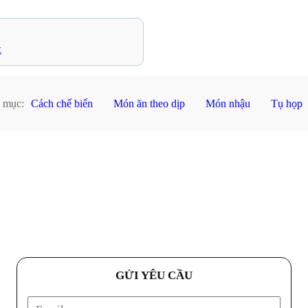
t
 mục:
Cách chế biến
Món ăn theo dịp
Món nhậu
Tụ họp
GỬI YÊU CẦU