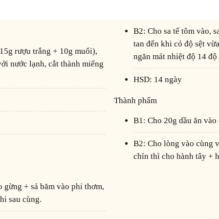
B2: Cho sa tế tôm vào, sau đó cho nước lọc vào và cho tất cả gia vị vào nấu
tan đến khi có độ sệt vừ
ngăn mát nhiệt độ 14 độ 
với nước lạnh, cắt thành miếng
HSD: 14 ngày
Thành phẩm
B1: Cho 20g dầu ăn vào
B2: Cho lòng vào cùng với 80g sốt sả ớt đảo đều với lửa vừa đến khi lòng
chín thì cho hành tây + h
hi sau cùng.