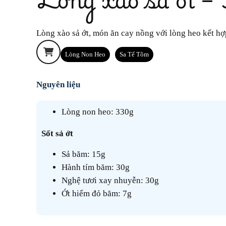
Lòng xào sả ớt, món ăn cay nồng với lòng heo kết hợ
Lòng Non Heo
Sa Tế Tôm
Nguyên liệu
Lòng non heo: 330g
Sốt sả ớt
Sả băm: 15g
Hành tím băm: 30g
Nghệ tươi xay nhuyễn: 30g
Ớt hiểm đỏ băm: 7g