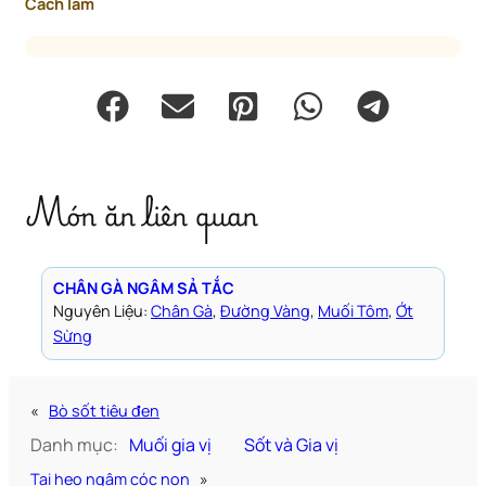
Cách làm
Món ăn liên quan
CHÂN GÀ NGÂM SẢ TẮC
Nguyên Liệu:
Chân Gà
, 
Đường Vàng
, 
Muối Tôm
, 
Ớt
Sừng
«
Bò sốt tiêu đen
Danh mục:
Muối gia vị
Sốt và Gia vị
Tai heo ngâm cóc non
»