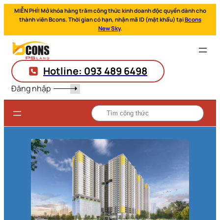
MIỄN PHÍ! Mở khóa hàng trăm công thức kinh doanh độc quyền dành cho
thành viên Bcons. Thời gian có hạn, nhận mã ID (mật khẩu) tại
Bcons
New Sky
.
Hotline: 093 489 6498
Đăng nhập