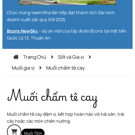
Chúc mừng team Nhà liên tiếp đạt thành tích Sàn kinh
doanh xuất sắc quý II/III 2025
Bcons NewSky
– dự án mới của tập đoàn Bcons tại mặt tiền
Quốc Lộ 13, Thuận An.
Trang Chủ
Sốt và Gia vị
Muối gia vị
Muối chấm tê cay
Muối chấm tê cay
Muối chấm tê cay đậm vị, kết hợp hoàn hảo với hải sản, trái
cây hoặc các món chiên nướng.
Muối Tôm