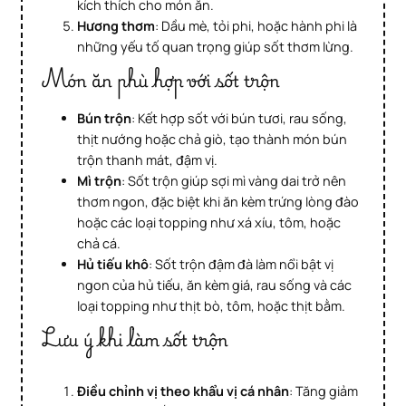
kích thích cho món ăn.
Hương thơm
: Dầu mè, tỏi phi, hoặc hành phi là
những yếu tố quan trọng giúp sốt thơm lừng.
Món ăn phù hợp với sốt trộn
Bún trộn
: Kết hợp sốt với bún tươi, rau sống,
thịt nướng hoặc chả giò, tạo thành món bún
trộn thanh mát, đậm vị.
Mì trộn
: Sốt trộn giúp sợi mì vàng dai trở nên
thơm ngon, đặc biệt khi ăn kèm trứng lòng đào
hoặc các loại topping như xá xíu, tôm, hoặc
chả cá.
Hủ tiếu khô
: Sốt trộn đậm đà làm nổi bật vị
ngon của hủ tiếu, ăn kèm giá, rau sống và các
loại topping như thịt bò, tôm, hoặc thịt bằm.
Lưu ý khi làm sốt trộn
Điều chỉnh vị theo khẩu vị cá nhân
: Tăng giảm