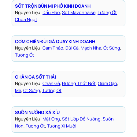
SỐT TRỘN BÚN MÌ PHỞ KINH DOANH
Nguyên Liệu:
Dầu Hào
, 
Sốt Mayonnaise
, 
Tương Ớt
Chua Ngọt
CƠM CHIÊN ĐÙI GÀ QUAY KINH DOANH
Nguyên Liệu:
Cam Thảo
, 
Đùi Gà
, 
Mạch Nha
, 
Ớt Sừng
, 
Tương Ớt
CHÂN GÀ SỐT THÁI
Nguyên Liệu:
Chân Gà
, 
Đường Thốt Nốt
, 
Giấm Gạo
, 
Me
, 
Ớt Sừng
, 
Tương Ớt
SƯỜN NƯỚNG XÁ XÍU
Nguyên Liệu:
Mật Ong
, 
Sốt Ướp Đồ Nướng
, 
Sườn
Non
, 
Tương Ớt
, 
Tương Xí Muội