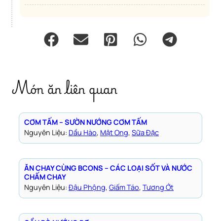
Món ăn liên quan
CƠM TẤM – SƯỜN NƯỚNG CƠM TẤM
Nguyên Liệu:
Dầu Hào
, 
Mật Ong
, 
Sữa Đặc
ĂN CHAY CÙNG BCONS – CÁC LOẠI SỐT VÀ NƯỚC
CHẤM CHAY
Nguyên Liệu:
Đậu Phộng
, 
Giấm Táo
, 
Tương Ớt