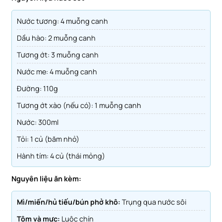
Nước tương: 4 muỗng canh
Dầu hào: 2 muỗng canh
Tương ớt: 3 muỗng canh
Nước me: 4 muỗng canh
Đường: 110g
Tương ớt xào (nếu có): 1 muỗng canh
Nước: 300ml
Tỏi: 1 củ (băm nhỏ)
Hành tím: 4 củ (thái mỏng)
Nguyên liệu ăn kèm:
Mì/miến/hủ tiếu/bún phở khô:
Trụng qua nước sôi
Tôm và mực:
Luộc chín