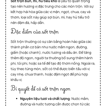
Sốt trộn bún, mì, hủ tiếu khô
là yếu tố quan trọng
tạo nên hương vị đặc trưng cho các món trộn. Với sự
kết hợp hài hòa giữa các vị mặn, ngọt, chua, cay và
thơm, loại sốt này giúp sợi bún, mì, hay hủ tiếu trở
nên đậm đà, hấp dẫn.
Đặc điểm của sốt trộn
Sốt trộn thường có sự cân bằng hoàn hảo giữa các
thành phần cơ bản như nước mắm ngon, đường,
giấm (hoặc chanh), nước tương và dầu ăn. Để tăng
thêm độ ngon, người ta thường bổ sung thêm hành
phi, tỏi phi, hoặc sa tế để tạo độ thơm nồng. Ngoài ra,
tùy theo từng món, sốt có thể được biến tấu với vị
cay nhẹ, chua thanh, hoặc đậm ngọt để phù hợp
khẩu vị.
Bí quyết để có sốt trộn ngon
Nguyên liệu tươi và chất lượng
: Nước mắm,
đường và nước tương cần được chọn từ các