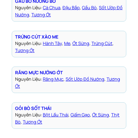
GẦU BÒ NƯỚNG BƠ
Nguyên Liệu:
Cà Chua
, 
Đậu Bắp
, 
Gầu Bò
, 
Sốt Ướp Đồ
Nướng
, 
Tương Ớt
TRỨNG CÚT XÀO ME
Nguyên Liệu:
Hành Tây
, 
Me
, 
Ớt Sừng
, 
Trứng Cút
, 
Tương Ớt
RĂNG MỰC NƯỚNG ỚT
Nguyên Liệu:
Răng Mực
, 
Sốt Ướp Đồ Nướng
, 
Tương
Ớt
GỎI BÒ SỐT THÁI
Nguyên Liệu:
Bột Lẩu Thái
, 
Giấm Gạo
, 
Ớt Sừng
, 
Thịt
Bò
, 
Tương Ớt