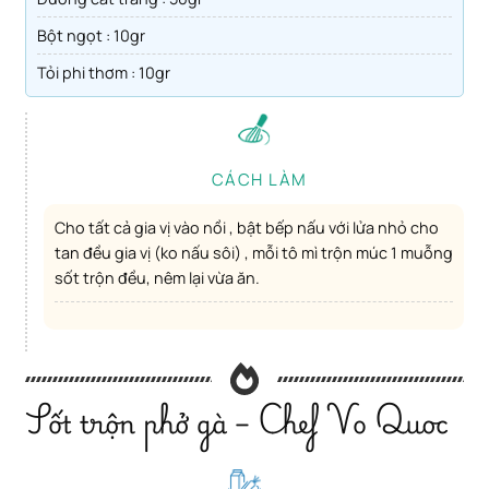
Bột ngọt : 10gr
Tỏi phi thơm : 10gr
CÁCH LÀM
Cho tất cả gia vị vào nồi , bật bếp nấu với lửa nhỏ cho
tan đều gia vị (ko nấu sôi) , mỗi tô mì trộn múc 1 muỗng
sốt trộn đều, nêm lại vừa ăn.
Sốt trộn phở gà – Chef Vo Quoc