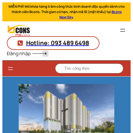
MIỄN PHÍ! Mở khóa hàng trăm công thức kinh doanh độc quyền dành cho
thành viên Bcons. Thời gian có hạn, nhận mã ID (mật khẩu) tại
Bcons
New Sky
.
Hotline: 093 489 6498
Đăng nhập