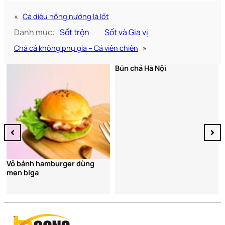
«
Cá diêu hồng nướng là lốt
Danh mục:
Sốt trộn
Sốt và Gia vị
Chả cá không phụ gia – Cá viên chiên
»
Bún chả Hà Nội
Thịt xiê
đậm đà
h hamburger dùng
ga