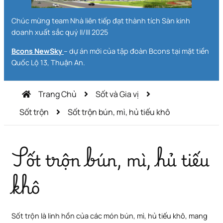
Chúc mừng team Nhà liên tiếp đạt thành tích Sàn kinh
doanh xuất sắc quý II/III 2025
Bcons NewSky
– dự án mới của tập đoàn Bcons tại mặt tiền
Quốc Lộ 13, Thuận An.
Trang Chủ
Sốt và Gia vị
Sốt trộn
Sốt trộn bún, mì, hủ tiếu khô
Sốt trộn bún, mì, hủ tiếu
khô
Sốt trộn là linh hồn của các món bún, mì, hủ tiếu khô, mang