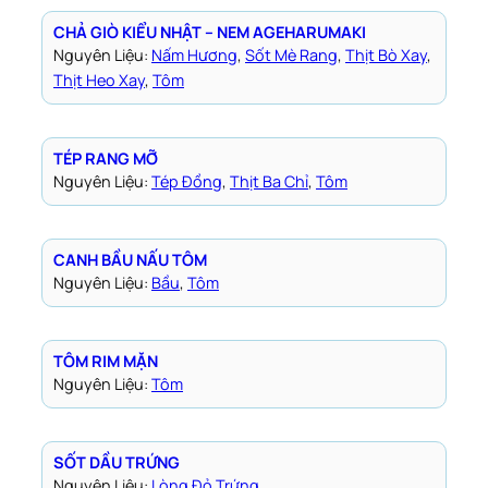
CHẢ GIÒ KIỂU NHẬT – NEM AGEHARUMAKI
Nguyên Liệu:
Nấm Hương
, 
Sốt Mè Rang
, 
Thịt Bò Xay
, 
Thịt Heo Xay
, 
Tôm
TÉP RANG MỠ
Nguyên Liệu:
Tép Đồng
, 
Thịt Ba Chỉ
, 
Tôm
CANH BẦU NẤU TÔM
Nguyên Liệu:
Bầu
, 
Tôm
TÔM RIM MẶN
Nguyên Liệu:
Tôm
SỐT DẦU TRỨNG
Nguyên Liệu:
Lòng Đỏ Trứng