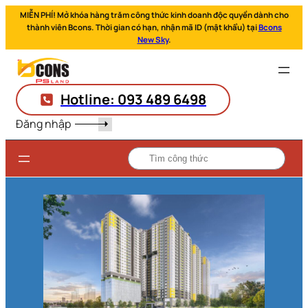
MIỄN PHÍ! Mở khóa hàng trăm công thức kinh doanh độc quyền dành cho
thành viên Bcons. Thời gian có hạn, nhận mã ID (mật khẩu) tại
Bcons
New Sky
.
Hotline: 093 489 6498
Đăng nhập