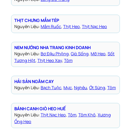
THỊT CHƯNG MẮM TÉP
Nguyên Liệu:
Mắm Ruốc
, 
Thịt Heo
, 
Thịt Nạc Heo
NEM NƯỚNG NHA TRANG KINH DOANH
Nguyên Liệu:
Bơ Đậu Phộng
, 
Giò Sống
, 
Mỡ Heo
, 
Sốt
Tương Hột
, 
Thịt Heo Xay
, 
Tôm
HẢI SẢN NGÂM CAY
Nguyên Liệu:
Bạch Tuộc
, 
Mực
, 
Nghêu
, 
Ớt Sừng
, 
Tôm
BÁNH CANH GIÒ HEO HUẾ
Nguyên Liệu:
Thịt Nạc Heo
, 
Tôm
, 
Tôm Khô
, 
Xương
Ống Heo