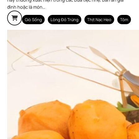
đình hoặc là món…
Giò Sống
Lòng Đỏ Trứng
Thịt Nạc Heo
Tôm