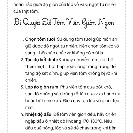
hoàn hảo giữa độ giòn của lớp vỏ và vị ngọt tự nhiên
của thịt tôm.
Bí Quyết Để Tôm Viên Giòn Ngon
Chọn tôm tươi
: Sử dụng tôm tươi giúp món ăn
giữ được độ ngọt tự nhiên. Nên chọn tôm có vỏ
sáng, thân săn chắc và không có mùi lạ.
Tạo độ kết dính
: Khi xay nhuyễn tôm, có thể
thêm một ít bột bắp hoặc lòng trắng trứng để
tăng độ kết dính, giúp viên tôm không bị vỡ khi
chiên.
Lớp áo giòn rụm
: Phủ viên tôm qua bột khô,
sau đó nhúng vào trứng rồi lăn qua vụn bánh mì
hoặc bột chiên xù. Điều này tạo lớp vỏ giòn đẹp
mắt.
Nhiệt độ dầu
: Để tôm viên giòn đều, hãy chiên
ngập dầu ở nhiệt độ khoảng 170-180°C. Nếu
dầu quá nóng, lớp vỏ sẽ dễ cháy trong khi bên