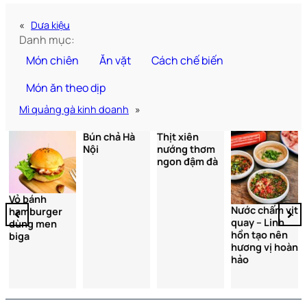
«
Dưa kiệu
Danh mục:
Món chiên
Ăn vặt
Cách chế biến
Món ăn theo dịp
Mì quảng gà kinh doanh
»
Bún chả Hà
Thịt xiên
Nội
nướng thơm
ngon đậm đà
Vỏ bánh
Nước chấm vịt
hamburger
quay – Linh
dùng men
hồn tạo nên
biga
hương vị hoàn
hảo