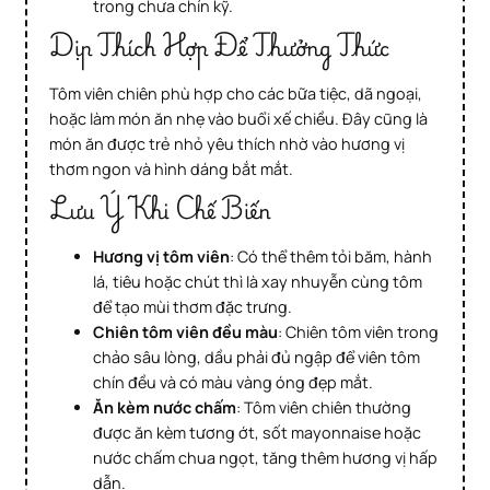
trong chưa chín kỹ.
Dịp Thích Hợp Để Thưởng Thức
Tôm viên chiên phù hợp cho các bữa tiệc, dã ngoại,
hoặc làm món ăn nhẹ vào buổi xế chiều. Đây cũng là
món ăn được trẻ nhỏ yêu thích nhờ vào hương vị
thơm ngon và hình dáng bắt mắt.
Lưu Ý Khi Chế Biến
Hương vị tôm viên
: Có thể thêm tỏi băm, hành
lá, tiêu hoặc chút thì là xay nhuyễn cùng tôm
để tạo mùi thơm đặc trưng.
Chiên tôm viên đều màu
: Chiên tôm viên trong
chảo sâu lòng, dầu phải đủ ngập để viên tôm
chín đều và có màu vàng óng đẹp mắt.
Ăn kèm nước chấm
: Tôm viên chiên thường
được ăn kèm tương ớt, sốt mayonnaise hoặc
nước chấm chua ngọt, tăng thêm hương vị hấp
dẫn.