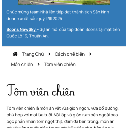
Chúc mừng team Nhà liên tiếp đạt thành tích Sàn kinh
doanh xuất sắc quý II/III 2025
Bcons NewSky
– dự án mới của tập đoàn Bcons tại mặt tiền
Quốc Lộ 13, Thuận An.
Trang Chủ
Cách chế biến
Món chiên
Tôm viên chiên
Tôm viên chiên
Tôm viên chiên là món ăn vặt vừa giòn ngon, vừa bổ dưỡng,
phù hợp với mọi lứa tuổi. Với lớp vỏ giòn rụm bên ngoài bao
bọc phần nhân tôm ngọt thịt, đậm đà bên trong, món ăn
này thường xuất hiện trong các bữa tiệc nhẹ, bàn ăn gia