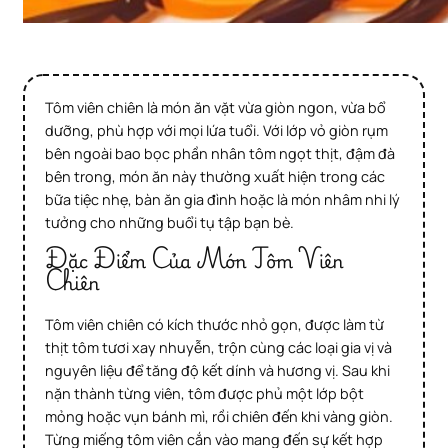
Tôm viên chiên là món ăn vặt vừa giòn ngon, vừa bổ
dưỡng, phù hợp với mọi lứa tuổi. Với lớp vỏ giòn rụm
bên ngoài bao bọc phần nhân tôm ngọt thịt, đậm đà
bên trong, món ăn này thường xuất hiện trong các
bữa tiệc nhẹ, bàn ăn gia đình hoặc là món nhâm nhi lý
tưởng cho những buổi tụ tập bạn bè.
Đặc Điểm Của Món Tôm Viên
Chiên
Tôm viên chiên có kích thước nhỏ gọn, được làm từ
thịt tôm tươi xay nhuyễn, trộn cùng các loại gia vị và
nguyên liệu để tăng độ kết dính và hương vị. Sau khi
nặn thành từng viên, tôm được phủ một lớp bột
mỏng hoặc vụn bánh mì, rồi chiên đến khi vàng giòn.
Từng miếng tôm viên cắn vào mang đến sự kết hợp