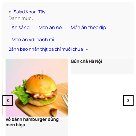
«
Salad Khoai Tây
Danh mục:
Ăn sáng
Món ăn no
Món ăn theo dịp
Món ăn với bánh mì
Bánh bao nhân thịt ba chỉ muối chua
»
Bún chả Hà Nội
Vỏ bánh hamburger dùng
men biga