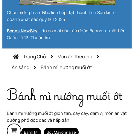
Chúc mừng team Nhà liên tiếp đạt thành tích Sàn kinh
doanh xuất sắc quý II/III 2025
Bcons NewSky
– dự án mới của tập đoàn Bcons tại mặt tiền
Quốc Lộ 13, Thuận An.
Trang Chủ
Món ăn theo dịp
Ăn sáng
Bánh mì nướng muối ớt
Bánh mì nướng muối ớt
Bánh mì nướng muối ớt giòn tan, cay cay, đậm vị, món ăn vặt
đường phố độc đáo và hấp dẫn.
Bánh Mì
Sốt Mayonnaise