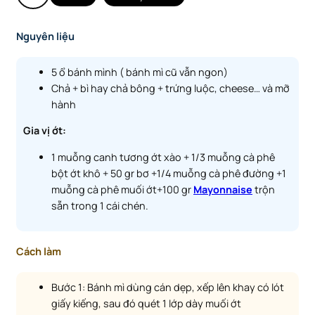
Nguyên liệu
5 ổ bánh mình ( bánh mì cũ vẫn ngon)
Chả + bì hay chả bông + trứng luộc, cheese… và mỡ
hành
Gia vị ớt:
1 muỗng canh tương ớt xào + 1/3 muỗng cà phê
bột ớt khô + 50 gr bơ +1/4 muỗng cà phê đường +1
muỗng cà phê muối ớt+100 gr
Mayonnaise
trộn
sẵn trong 1 cái chén.
Cách làm
Bước 1: Bánh mì dùng cán dẹp, xếp lên khay có lót
giấy kiếng, sau đó quét 1 lớp dày muối ớt