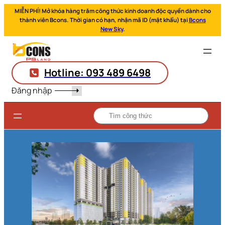
MIỄN PHÍ! Mở khóa hàng trăm công thức kinh doanh độc quyền dành cho
thành viên Bcons. Thời gian có hạn, nhận mã ID (mật khẩu) tại
Bcons
New Sky
.
Hotline: 093 489 6498
Đăng nhập