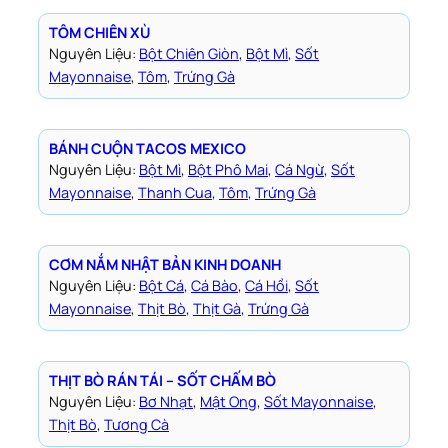
TÔM CHIÊN XÙ
Nguyên Liệu:
Bột Chiên Giòn
, 
Bột Mì
, 
Sốt
Mayonnaise
, 
Tôm
, 
Trứng Gà
BÁNH CUỘN TACOS MEXICO
Nguyên Liệu:
Bột Mì
, 
Bột Phô Mai
, 
Cá Ngừ
, 
Sốt
Mayonnaise
, 
Thanh Cua
, 
Tôm
, 
Trứng Gà
CƠM NẮM NHẬT BẢN KINH DOANH
Nguyên Liệu:
Bột Cá
, 
Cá Bào
, 
Cá Hồi
, 
Sốt
Mayonnaise
, 
Thịt Bò
, 
Thịt Gà
, 
Trứng Gà
THỊT BÒ RÁN TÁI – SỐT CHẤM BÒ
Nguyên Liệu:
Bơ Nhạt
, 
Mật Ong
, 
Sốt Mayonnaise
, 
Thịt Bò
, 
Tương Cà