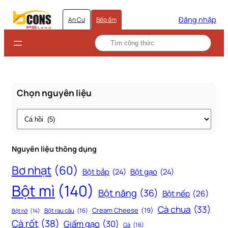
Đăng nhập
An Cư
Bếp ấm
Chọn nguyên liệu
Thẻ
Nguyên liệu thông dụng
Bơ nhạt
(60)
Bột bắp
(24)
Bột gạo
(24)
Bột mì
(140)
Bột năng
(36)
Bột nếp
(26)
Cà chua
(33)
Cream Cheese
(19)
Bột rau câu
(16)
Bột nở
(14)
Cà rốt
(38)
Giấm gạo
(30)
Gà
(16)