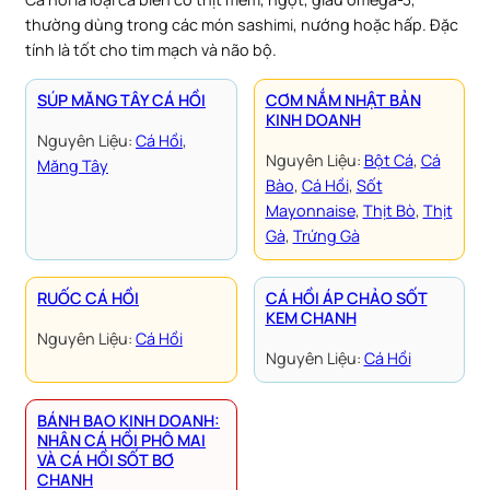
thường dùng trong các món sashimi, nướng hoặc hấp. Đặc
tính là tốt cho tim mạch và não bộ.
SÚP MĂNG TÂY CÁ HỒI
CƠM NẮM NHẬT BẢN
KINH DOANH
Nguyên Liệu:
Cá Hồi
, 
Nguyên Liệu:
Bột Cá
, 
Cá
Măng Tây
Bào
, 
Cá Hồi
, 
Sốt
Mayonnaise
, 
Thịt Bò
, 
Thịt
Gà
, 
Trứng Gà
RUỐC CÁ HỒI
CÁ HỒI ÁP CHẢO SỐT
KEM CHANH
Nguyên Liệu:
Cá Hồi
Nguyên Liệu:
Cá Hồi
BÁNH BAO KINH DOANH:
NHÂN CÁ HỒI PHÔ MAI
VÀ CÁ HỒI SỐT BƠ
CHANH