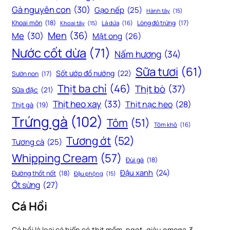
Gà nguyên con
(30)
Gạo nếp
(25)
Hành tây
(15)
Khoai môn
(18)
Lòng đỏ trứng
(17)
Khoai tây
(15)
Lá dứa
(16)
Men
(36)
Me
(30)
Mật ong
(26)
Nước cốt dừa
(71)
Nấm hương
(34)
Sữa tươi
(61)
Sốt ướp đồ nướng
(22)
Sườn non
(17)
Thịt ba chỉ
(46)
Thịt bò
(37)
Sữa đặc
(21)
Thịt heo xay
(33)
Thịt nạc heo
(28)
Thịt gà
(19)
Trứng gà
(102)
Tôm
(51)
Tôm khô
(16)
Tương ớt
(52)
Tương cà
(25)
Whipping Cream
(57)
Đùi gà
(18)
Đậu xanh
(24)
Đường thốt nốt
(18)
Đậu phộng
(15)
Ớt sừng
(27)
Cá Hồi
Cá hồi là loại cá biển có thịt mềm, ngọt, giàu omega-3,