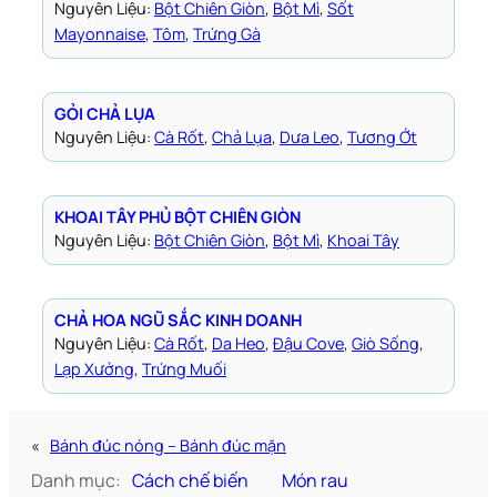
Nguyên Liệu:
Bột Chiên Giòn
, 
Bột Mì
, 
Sốt
Mayonnaise
, 
Tôm
, 
Trứng Gà
GỎI CHẢ LỤA
Nguyên Liệu:
Cà Rốt
, 
Chả Lụa
, 
Dưa Leo
, 
Tương Ớt
KHOAI TÂY PHỦ BỘT CHIÊN GIÒN
Nguyên Liệu:
Bột Chiên Giòn
, 
Bột Mì
, 
Khoai Tây
CHẢ HOA NGŨ SẮC KINH DOANH
Nguyên Liệu:
Cà Rốt
, 
Da Heo
, 
Đậu Cove
, 
Giò Sống
, 
Lạp Xưởng
, 
Trứng Muối
«
Bánh đúc nóng – Bánh đúc mặn
Danh mục:
Cách chế biến
Món rau