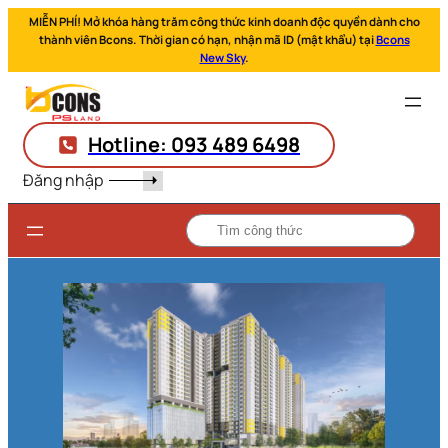
MIỄN PHÍ! Mở khóa hàng trăm công thức kinh doanh độc quyền dành cho
thành viên Bcons. Thời gian có hạn, nhận mã ID (mật khẩu) tại
Bcons
New Sky
.
Hotline: 093 489 6498
Đăng nhập