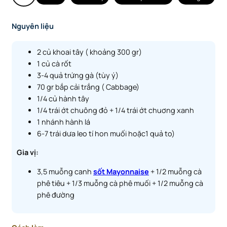
Nguyên liệu
2 củ khoai tây ( khoảng 300 gr)
1 củ cà rốt
3-4 quả trứng gà (tùy ý)
70 gr bắp cải trắng ( Cabbage)
1/4 củ hành tây
1/4 trái ớt chuông đỏ + 1/4 trái ớt chuơng xanh
1 nhánh hành lá
6-7 trái dưa leo tí hon muối hoặc1 quả to)
Gia vị:
3,5 muỗng canh
sốt Mayonnaise
+ 1/2 muỗng cà
phê tiêu + 1/3 muỗng cà phê muối + 1/2 muỗng cà
phê đường