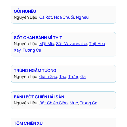
GỎI NGHÊU
Nguyên Liệu:
Cà Rốt
, 
Hoa Chuối
, 
Nghêu
SỐT CHAN BÁNH MÌ THỊT
Nguyên Liệu:
Mật Mía
, 
Sốt Mayonnaise
, 
Thịt Heo
Xay
, 
Tương Cà
TRỨNG NGÂM TƯƠNG
Nguyên Liệu:
Giấm Gạo
, 
Táo
, 
Trứng Gà
BÁNH BỘT CHIÊN HẢI SẢN
Nguyên Liệu:
Bột Chiên Giòn
, 
Mực
, 
Trứng Gà
TÔM CHIÊN XÙ