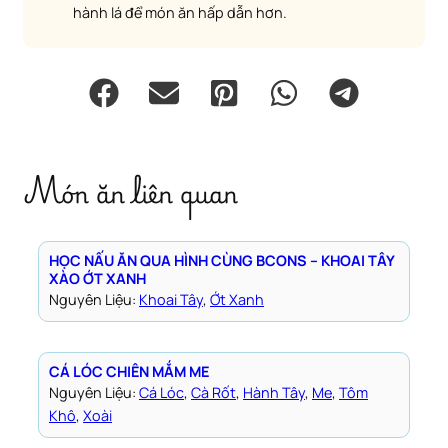
hành lá để món ăn hấp dẫn hơn.
Món ăn liên quan
HỌC NẤU ĂN QUA HÌNH CÙNG BCONS – KHOAI TÂY
XÀO ỚT XANH
Nguyên Liệu:
Khoai Tây
, 
Ớt Xanh
CÁ LÓC CHIÊN MẮM ME
Nguyên Liệu:
Cá Lóc
, 
Cà Rốt
, 
Hành Tây
, 
Me
, 
Tôm
Khô
, 
Xoài