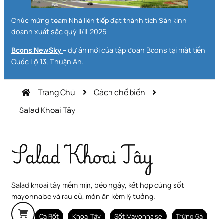
Chúc mừng team Nhà liên tiếp đạt thành tích Sàn kinh
doanh xuất sắc quý II/III 2025
Bcons NewSky
– dự án mới của tập đoàn Bcons tại mặt tiền
Quốc Lộ 13, Thuận An.
Trang Chủ
Cách chế biến
Salad Khoai Tây
Salad Khoai Tây
Salad khoai tây mềm mịn, béo ngậy, kết hợp cùng sốt
mayonnaise và rau củ, món ăn kèm lý tưởng.
Cà Rốt
Khoai Tây
Sốt Mayonnaise
Trứng Gà