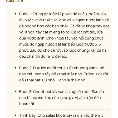
Cách làm
Bước 1: Trứng gà luộc 12 phút, đổ ra âu, ngâm vào
âu nước lạnh trước khi bóc vỏ. ( ngâm nước lạnh sẽ
dễ bóc vỏ hơn các bạn nhé). Cà rốt và khoai tây gọt
vỏ. Khoai tây cắt miếng to to. Cà rốt cắt đôi, rửa
qua nước lạnh. Cho khoai tây vào nồi cùng chút
muối, đổ ngập nước bắt lên bếp luộc trước 5-6
phút. Sau đó cho cà rốt vào luộc chung. Khi cả hai
đều chín thì đổ ra rổ để ráo.
Bước 2: Dưa leo muối chua + ớt chuông xanh, đỏ +
bắp cải+ hành tây đều thái thật nhỏ. Trứng + cà rốt
đều thái hạt lựu nhỏ. Hành lá thái nhỏ
Bước 3: Cho khoai tây vào âu nghiền nát. Sau đó
cho tất cả mọi thứ còn lại và gia vị vào trộn đều
hoàn tất.
Trình bày: Cho salad khoai tây ra dĩa, rắc thêm ít