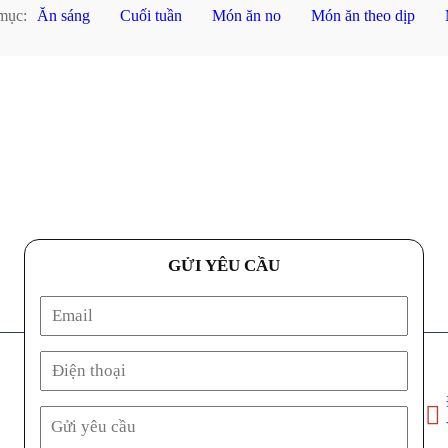
mục:
Ăn sáng
Cuối tuần
Món ăn no
Món ăn theo dịp
GỬI YÊU CẦU
Địa ch