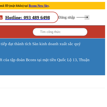
 mã ID (mật khẩu) tại
Bcons New Sky
.
Hotline: 093 489 6498
Đăng nhập
ới của tập đoàn Bcons tại mặt tiền Quốc Lộ 13, Thuận