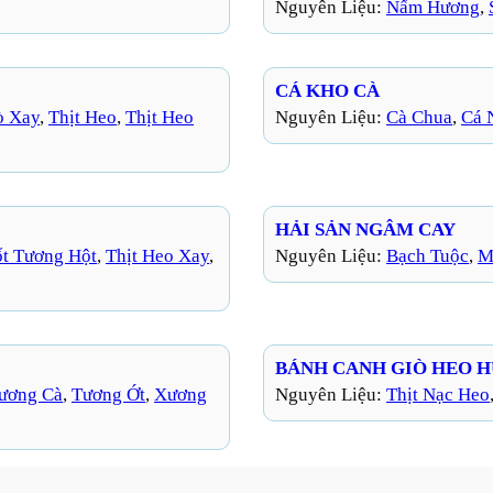
Nguyên Liệu:
Nấm Hương
, 
CÁ KHO CÀ
ò Xay
, 
Thịt Heo
, 
Thịt Heo
Nguyên Liệu:
Cà Chua
, 
Cá 
HẢI SẢN NGÂM CAY
ốt Tương Hột
, 
Thịt Heo Xay
, 
Nguyên Liệu:
Bạch Tuộc
, 
M
BÁNH CANH GIÒ HEO 
ương Cà
, 
Tương Ớt
, 
Xương
Nguyên Liệu:
Thịt Nạc Heo