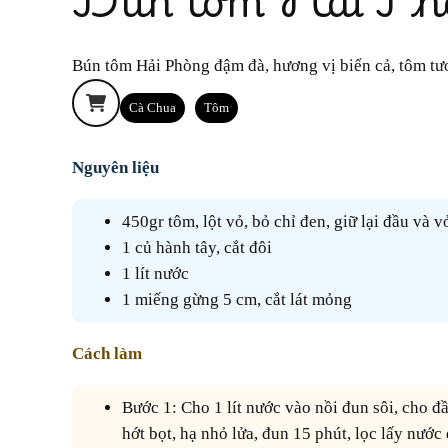
Bún tôm Hải Phòng đậm đà, hương vị biển cả, tôm t
Cà Chua
Tôm
Nguyên liệu
450gr tôm, lột vỏ, bỏ chỉ đen, giữ lại đầu và v
1 củ hành tây, cắt đôi
1 lít nước
1 miếng gừng 5 cm, cắt lát mỏng
Cách làm
Bước 1: Cho 1 lít nước vào nồi đun sôi, cho đầu, vỏ tôm, gừng, hành tây vào,
hớt bọt, hạ nhỏ lửa, đun 15 phút, lọc lấy nước