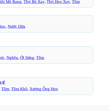
Sốt Mè Rang
, 
Thịt Bò Xay
, 
Thịt Heo Xay
, 
Tôm
Nục
, 
Nước Dừa
ực
, 
Nghêu
, 
Ớt Sừng
, 
Tôm
HUẾ
, 
Tôm
, 
Tôm Khô
, 
Xương Ống Heo