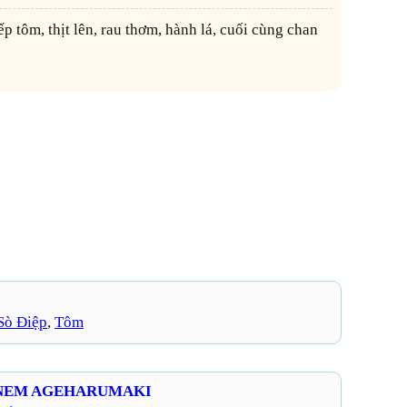
Sò Điệp
, 
Tôm
– NEM AGEHARUMAKI