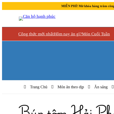
MIỄN PHÍ! Mở khóa hàng trăm công
Công thức mới nhất
Hôm nay ăn gì?
Món Cuối Tuần
Trang Chủ
Món ăn theo dịp
Ăn sáng
Bún tôm Hải Ph