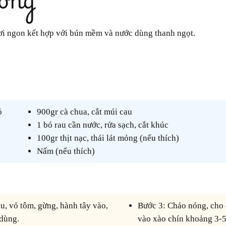
ươi ngon kết hợp với bún mềm và nước dùng thanh ngọt.
ỏ
900gr cà chua, cắt múi cau
1 bó rau cần nước, rửa sạch, cắt khúc
100gr thịt nạc, thái lát mỏng (nếu thích)
Nấm (nếu thích)
Bước 3: Chảo nóng, cho dầu vào, cho hành vào phi thơm, cho tôm và thịt
 dùng.
vào xào chín khoảng 3-5