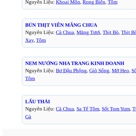
Nguyên Liệu:
Khoai Môn
, 
Rong Biển
, 
Tôm
BÚN THỊT VIÊN MĂNG CHUA
Nguyên Liệu:
Cà Chua
, 
Măng Tươi
, 
Thịt Bò
, 
Thịt B
Xay
, 
Tôm
NEM NƯỚNG NHA TRANG KINH DOANH
Nguyên Liệu:
Bơ Đậu Phộng
, 
Giò Sống
, 
Mỡ Heo
, 
S
Tôm
LẨU THÁI
Nguyên Liệu:
Cà Chua
, 
Sa Tế Tôm
, 
Sốt Tom Yum
, 
T
Gà