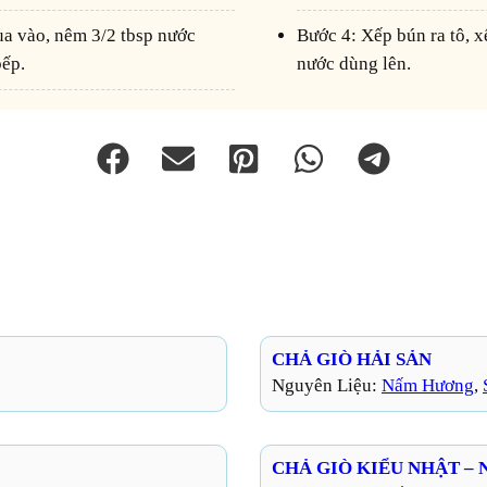
Bước 4: Xếp bún ra tô, xếp tôm, thịt lên, rau thơm, hành lá, cuối cùng chan
bếp.
nước dùng lên.
CHẢ GIÒ HẢI SẢN
Nguyên Liệu:
Nấm Hương
, 
CHẢ GIÒ KIỂU NHẬT 