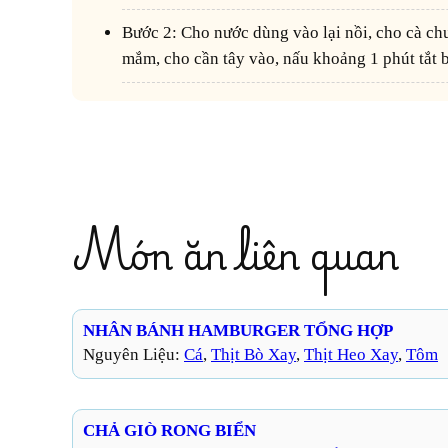
Bước 2: Cho nước dùng vào lại nồi, cho cà chua vào, nêm 3/2 tbsp nước
mắm, cho cần tây vào, nấu khoảng 1 phút tắt 
Món ăn liên quan
NHÂN BÁNH HAMBURGER TỔNG HỢP
Nguyên Liệu:
Cá
, 
Thịt Bò Xay
, 
Thịt Heo Xay
, 
Tôm
CHẢ GIÒ RONG BIỂN