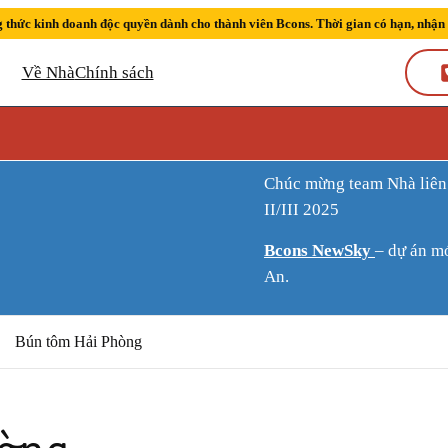
 thức kinh doanh độc quyền dành cho thành viên Bcons. Thời gian có hạn, nhận
Về Nhà
Chính sách
Chúc mừng team Nhà liên tiếp đạt thành tích Sàn kinh doanh xuất sắc quý
II/III 2025
Bcons NewSky
– dự án m
An.
Bún tôm Hải Phòng
òng