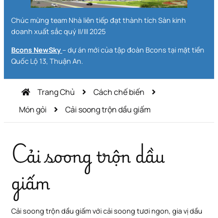
Chúc mừng team Nhà liên tiếp đạt thành tích Sàn kinh
doanh xuất sắc quý II/III 2025
Bcons NewSky
– dự án mới của tập đoàn Bcons tại mặt tiền
Quốc Lộ 13, Thuận An.
Trang Chủ
Cách chế biến
Món gỏi
Cải soong trộn dầu giấm
Cải soong trộn dầu
giấm
Cải soong trộn dầu giấm với cải soong tươi ngon, gia vị dầu