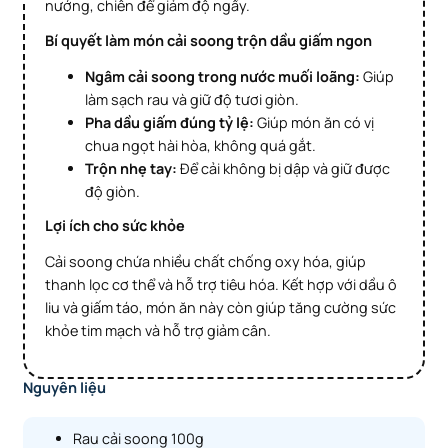
nướng, chiên để giảm độ ngấy.
Bí quyết làm món cải soong trộn dầu giấm ngon
Ngâm cải soong trong nước muối loãng:
Giúp
làm sạch rau và giữ độ tươi giòn.
Pha dầu giấm đúng tỷ lệ:
Giúp món ăn có vị
chua ngọt hài hòa, không quá gắt.
Trộn nhẹ tay:
Để cải không bị dập và giữ được
độ giòn.
Lợi ích cho sức khỏe
Cải soong chứa nhiều chất chống oxy hóa, giúp
thanh lọc cơ thể và hỗ trợ tiêu hóa. Kết hợp với dầu ô
liu và giấm táo, món ăn này còn giúp tăng cường sức
khỏe tim mạch và hỗ trợ giảm cân.
Nguyên liệu
Rau cải soong 100g