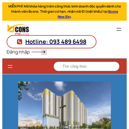
MIỄN PHÍ! Mở khóa hàng trăm công thức kinh doanh độc quyền dành cho
thành viên Bcons. Thời gian có hạn, nhận mã ID (mật khẩu) tại
Bcons
New Sky
.
Hotline: 093 489 6498
Đăng nhập