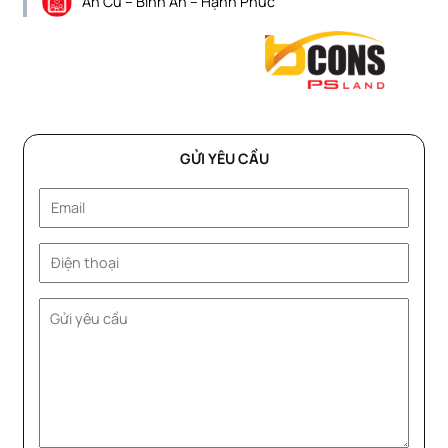
An Cư – Bình An – Hạnh Phúc
GỬI YÊU CẦU