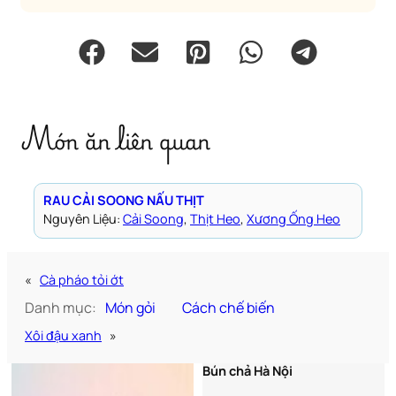
Món ăn liên quan
RAU CẢI SOONG NẤU THỊT
Nguyên Liệu:
Cải Soong
, 
Thịt Heo
, 
Xương Ống Heo
«
Cà pháo tỏi ớt
Danh mục:
Món gỏi
Cách chế biến
Xôi đậu xanh
»
Bún chả Hà Nội