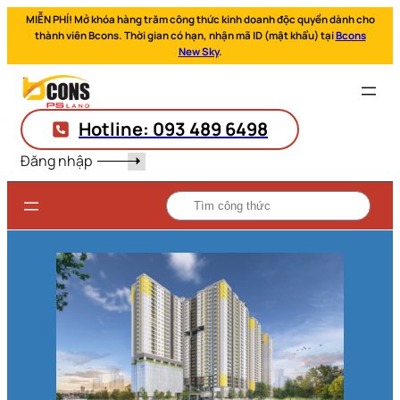
MIỄN PHÍ! Mở khóa hàng trăm công thức kinh doanh độc quyền dành cho
thành viên Bcons. Thời gian có hạn, nhận mã ID (mật khẩu) tại
Bcons
New Sky
.
Hotline: 093 489 6498
Đăng nhập