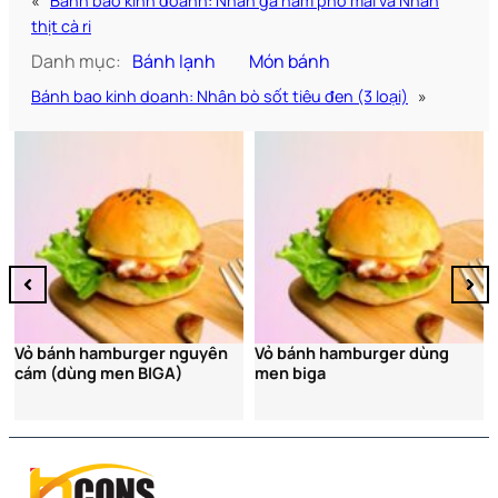
«
Bánh bao kinh doanh: Nhân gà nấm phô mai và Nhân
thịt cà ri
Danh mục:
Bánh lạnh
Món bánh
Bánh bao kinh doanh: Nhân bò sốt tiêu đen (3 loại)
»
Bún chả Hà Nội
r nguyên
Vỏ bánh hamburger dùng
GA)
men biga