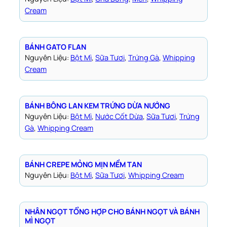
Cream
BÁNH GATO FLAN
Nguyên Liệu:
Bột Mì
, 
Sữa Tươi
, 
Trứng Gà
, 
Whipping
Cream
BÁNH BÔNG LAN KEM TRỨNG DỪA NƯỚNG
Nguyên Liệu:
Bột Mì
, 
Nước Cốt Dừa
, 
Sữa Tươi
, 
Trứng
Gà
, 
Whipping Cream
BÁNH CREPE MỎNG MỊN MỀM TAN
Nguyên Liệu:
Bột Mì
, 
Sữa Tươi
, 
Whipping Cream
NHÂN NGỌT TỔNG HỢP CHO BÁNH NGỌT VÀ BÁNH
MÌ NGỌT