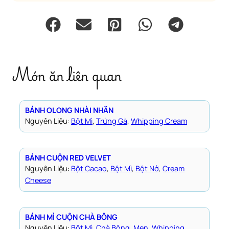
Món ăn liên quan
BÁNH OLONG NHÀI NHÃN
Nguyên Liệu:
Bột Mì
, 
Trứng Gà
, 
Whipping Cream
BÁNH CUỘN RED VELVET
Nguyên Liệu:
Bột Cacao
, 
Bột Mì
, 
Bột Nở
, 
Cream
Cheese
BÁNH MÌ CUỘN CHÀ BÔNG
Nguyên Liệu:
Bột Mì
, 
Chà Bông
, 
Men
, 
Whipping