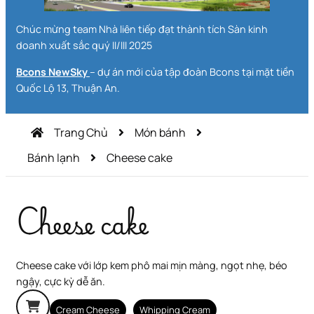
Chúc mừng team Nhà liên tiếp đạt thành tích Sàn kinh
doanh xuất sắc quý II/III 2025
Bcons NewSky
– dự án mới của tập đoàn Bcons tại mặt tiền
Quốc Lộ 13, Thuận An.
Trang Chủ
Món bánh
Bánh lạnh
Cheese cake
Cheese cake
Cheese cake với lớp kem phô mai mịn màng, ngọt nhẹ, béo
ngậy, cực kỳ dễ ăn.
Cream Cheese
Whipping Cream