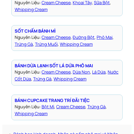
Nguyên Liệu:
Cream Cheese
, 
Khoai Tây
, 
Sữa Bột
, 
Whipping Cream
SỐT CHẤM BÁNH MÌ
Nguyên Liệu:
Cream Cheese
, 
Đường Bột
, 
Phô Mai
, 
Trứng Gà
, 
Trứng Muối
, 
Whipping Cream
BÁNH DỪA LẠNH SỐT LÁ DỨA PHÔ MAI
Nguyên Liệu:
Cream Cheese
, 
Dừa Non
, 
Lá Dứa
, 
Nước
Cốt Dừa
, 
Trứng Gà
, 
Whipping Cream
BÁNH CUPCAKE TRANG TRÍ ĐÃI TIỆC
Nguyên Liệu:
Bột Mì
, 
Cream Cheese
, 
Trứng Gà
, 
Whipping Cream