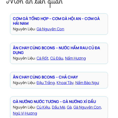
Món ăn liên quan
CƠM GÀ TỔNG HỢP – CƠM GÀ HỘI AN – CƠM GÀ
HẢI NAM
Nguyên Liệu:
Gà Nguyên Con
ĂN CHAY CÙNG BCONS – NƯỚC HẦM RAU CỦ ĐA
DỤNG
Nguyên Liệu:
Cà Rốt
, 
Củ Đâu
, 
Nấm Hương
ĂN CHAY CÙNG BCONS – CHẢ CHAY
Nguyên Liệu:
Đậu Trắng
, 
Khoai Tây
, 
Nấm Bào Ngư
GÀ NƯỚNG NƯỚC TƯƠNG – GÀ NƯỚNG XÌ DẦU
Nguyên Liệu:
Củ Kiệu
, 
Dầu Mè
, 
Gà
, 
Gà Nguyên Con
, 
Ngũ Vị Hương