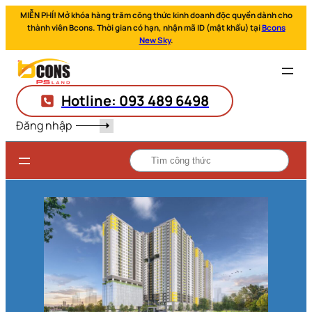
MIỄN PHÍ! Mở khóa hàng trăm công thức kinh doanh độc quyền dành cho
thành viên Bcons. Thời gian có hạn, nhận mã ID (mật khẩu) tại
Bcons
New Sky
.
Hotline: 093 489 6498
Đăng nhập