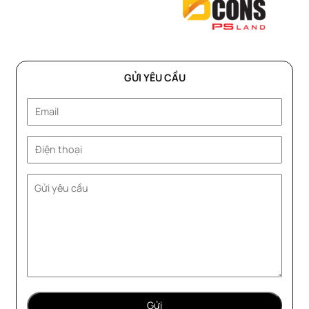
GỬI YÊU CẦU