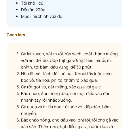
Tỏi khô 1 củ
Dầu ăn 200g
Muối, mì chính vừa đủ
Cách làm
Gà làm sạch, xát muối, rửa sạch, chặt thành miếng
vừa ăn, để ráo. Ướp thịt gà với hạt tiêu, muối, mì
chính, tỏi băm, dầu vừng, để 30 phút.
Nho lột vỏ, tách đôi, bỏ hạt. Khoai tây luộc chín,
bóc vỏ, tỉa hoa, phi tỏi thơm rồi xào qua.
Cà rốt gọt vỏ, cắt miếng, xào qua với gia vị.
Bắc chảo, đun nóng dầu, cho hạt điều vào đảo
nhanh tay rồi nhắc xuống.
Cà chua và ớt tỉa hoa; tỏi bóc vỏ, đập dập, băm
nhuyễn.
Bắc chảo nóng, cho dầu vào, phi tỏi, rồi cho gà vào
xào săn. Thêm nho, hạt điều, gia vị, nước dừa và