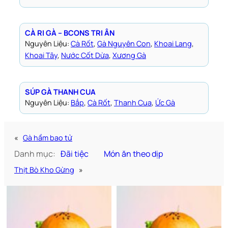
CÀ RI GÀ – BCONS TRI ÂN
Nguyên Liệu:
Cà Rốt
, 
Gà Nguyên Con
, 
Khoai Lang
, 
Khoai Tây
, 
Nước Cốt Dừa
, 
Xương Gà
SÚP GÀ THANH CUA
Nguyên Liệu:
Bắp
, 
Cà Rốt
, 
Thanh Cua
, 
Ức Gà
«
Gà hầm bao tử
Danh mục:
Đãi tiệc
Món ăn theo dịp
Thịt Bò Kho Gừng
»
Bún chả Hà Nội