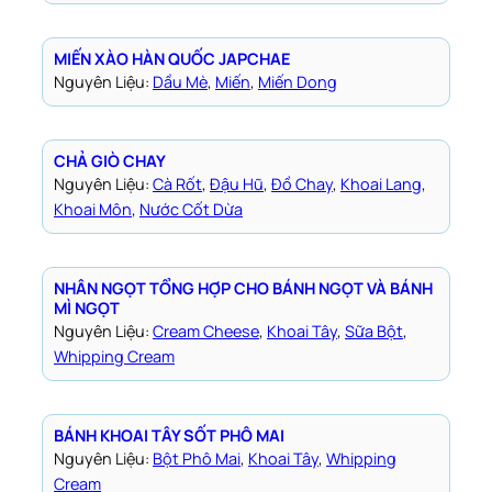
MIẾN XÀO HÀN QUỐC JAPCHAE
Nguyên Liệu:
Dầu Mè
, 
Miến
, 
Miến Dong
CHẢ GIÒ CHAY
Nguyên Liệu:
Cà Rốt
, 
Đậu Hũ
, 
Đồ Chay
, 
Khoai Lang
, 
Khoai Môn
, 
Nước Cốt Dừa
NHÂN NGỌT TỔNG HỢP CHO BÁNH NGỌT VÀ BÁNH
MÌ NGỌT
Nguyên Liệu:
Cream Cheese
, 
Khoai Tây
, 
Sữa Bột
, 
Whipping Cream
BÁNH KHOAI TÂY SỐT PHÔ MAI
Nguyên Liệu:
Bột Phô Mai
, 
Khoai Tây
, 
Whipping
Cream