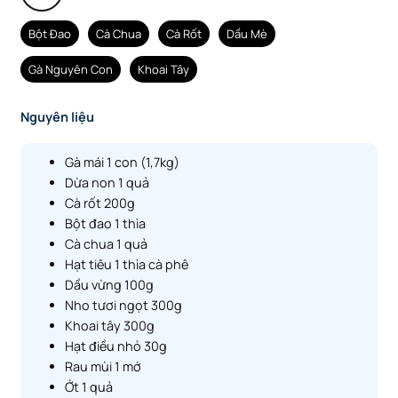
Bột Đao
Cà Chua
Cà Rốt
Dầu Mè
Gà Nguyên Con
Khoai Tây
Nguyên liệu
Gà mái 1 con (1,7kg)
Dừa non 1 quả
Cà rốt 200g
Bột đao 1 thìa
Cà chua 1 quả
Hạt tiêu 1 thìa cà phê
Dầu vừng 100g
Nho tươi ngọt 300g
Khoai tây 300g
Hạt điều nhỏ 30g
Rau mùi 1 mớ
Ớt 1 quả