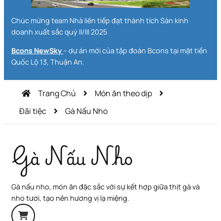
Chúc mừng team Nhà liên tiếp đạt thành tích Sàn kinh
doanh xuất sắc quý II/III 2025
Bcons NewSky
– dự án mới của tập đoàn Bcons tại mặt tiền
Quốc Lộ 13, Thuận An.
Trang Chủ
Món ăn theo dịp
Đãi tiệc
Gà Nấu Nho
Gà Nấu Nho
Gà nấu nho, món ăn đặc sắc với sự kết hợp giữa thịt gà và
nho tươi, tạo nên hương vị lạ miệng.