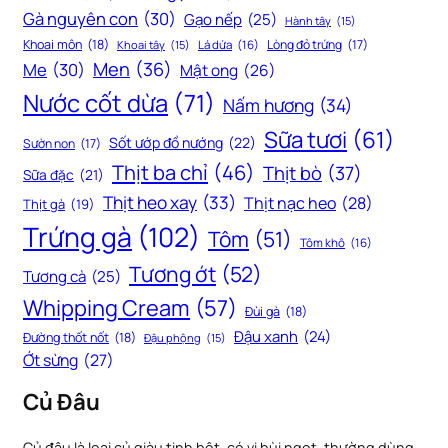
Gà nguyên con
(30)
Gạo nếp
(25)
Hành tây
(15)
Khoai môn
(18)
Lòng đỏ trứng
(17)
Khoai tây
(15)
Lá dứa
(16)
Men
(36)
Me
(30)
Mật ong
(26)
Nước cốt dừa
(71)
Nấm hương
(34)
Sữa tươi
(61)
Sốt ướp đồ nướng
(22)
Sườn non
(17)
Thịt ba chỉ
(46)
Thịt bò
(37)
Sữa đặc
(21)
Thịt heo xay
(33)
Thịt nạc heo
(28)
Thịt gà
(19)
Trứng gà
(102)
Tôm
(51)
Tôm khô
(16)
Tương ớt
(52)
Tương cà
(25)
Whipping Cream
(57)
Đùi gà
(18)
Đậu xanh
(24)
Đường thốt nốt
(18)
Đậu phộng
(15)
Ớt sừng
(27)
Củ Đâu
Củ đâu là loại củ giàu tinh bột, có vị bùi ngọt, thường dùng