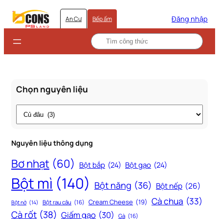
Đăng nhập
An Cư
Bếp ấm
Chọn nguyên liệu
Thẻ
Nguyên liệu thông dụng
Bơ nhạt
(60)
Bột bắp
(24)
Bột gạo
(24)
Bột mì
(140)
Bột năng
(36)
Bột nếp
(26)
Cà chua
(33)
Cream Cheese
(19)
Bột rau câu
(16)
Bột nở
(14)
Cà rốt
(38)
Giấm gạo
(30)
Gà
(16)