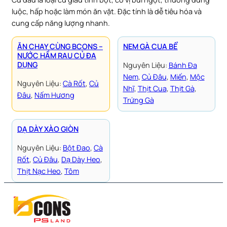
luộc, hấp hoặc làm món ăn vặt. Đặc tính là dễ tiêu hóa và
cung cấp năng lượng nhanh.
ĂN CHAY CÙNG BCONS –
NEM GÀ CUA BỂ
NƯỚC HẦM RAU CỦ ĐA
DỤNG
Nguyên Liệu:
Bánh Đa
Nem
, 
Củ Đâu
, 
Miến
, 
Mộc
Nguyên Liệu:
Cà Rốt
, 
Củ
Nhĩ
, 
Thịt Cua
, 
Thịt Gà
, 
Đâu
, 
Nấm Hương
Trứng Gà
DẠ DÀY XÀO GIÒN
Nguyên Liệu:
Bột Đao
, 
Cà
Rốt
, 
Củ Đâu
, 
Dạ Dày Heo
, 
Thịt Nạc Heo
, 
Tôm