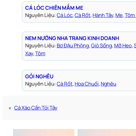
CÁ LÓC CHIÊN MẮM ME
Nguyên Liệu:
Cá Lóc
, 
Cà Rốt
, 
Hành Tây
, 
Me
, 
Tôm
NEM NƯỚNG NHA TRANG KINH DOANH
Nguyên Liệu:
Bơ Đậu Phộng
, 
Giò Sống
, 
Mỡ Heo
, 
Xay
, 
Tôm
GỎI NGHÊU
Nguyên Liệu:
Cà Rốt
, 
Hoa Chuối
, 
Nghêu
«
Cá Xào Cần Tỏi Tây
Bún chả Hà Nội