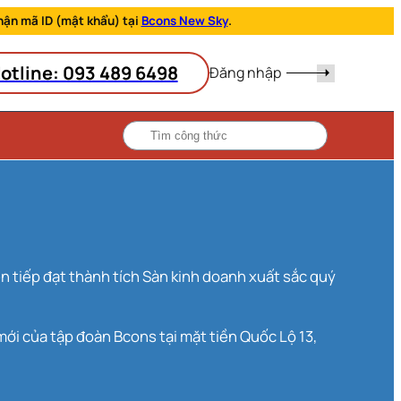
hận mã ID (mật khẩu) tại
Bcons New Sky
.
otline: 093 489 6498
Đăng nhập
mới của tập đoàn Bcons tại mặt tiền Quốc Lộ 13,