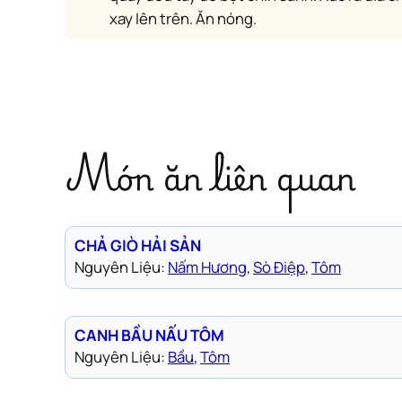
xay lên trên. Ăn nóng.
Món ăn liên quan
CHẢ GIÒ HẢI SẢN
Nguyên Liệu:
Nấm Hương
, 
Sò Điệp
, 
Tôm
CANH BẦU NẤU TÔM
Nguyên Liệu:
Bầu
, 
Tôm