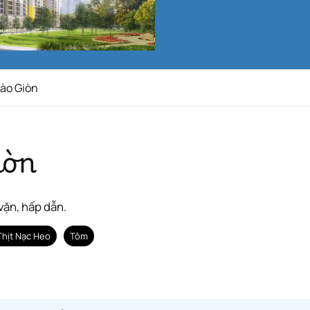
ào Giòn
òn
 vặn, hấp dẫn.
Thịt Nạc Heo
Tôm