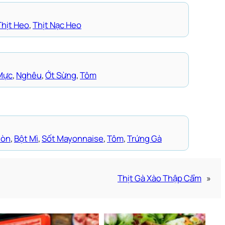
Thịt Heo
, 
Thịt Nạc Heo
Mực
, 
Nghêu
, 
Ớt Sừng
, 
Tôm
iòn
, 
Bột Mì
, 
Sốt Mayonnaise
, 
Tôm
, 
Trứng Gà
Thịt Gà Xào Thập Cẩm
»