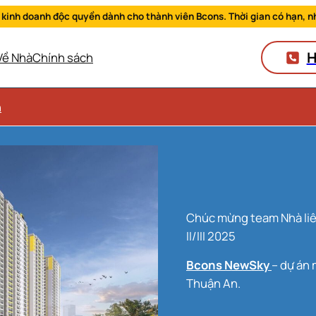
 kinh doanh độc quyền dành cho thành viên Bcons. Thời gian có hạn, n
H
Về Nhà
Chính sách
n
Chúc mừng team Nhà liên tiếp đạt thành tích Sàn kinh doanh xuất sắc quý
II/III 2025
Bcons NewSky
– dự án 
Thuận An.