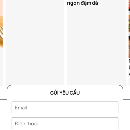
ngon đậm đà
Nước chấm vịt quay –
Linh hồn tạo nên hương
vị hoàn hảo
GỬI YÊU CẦU