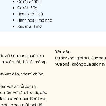
Củ đậu: 100g
Cà rốt: 50g
Hành khô: 1 củ
Hành hoa: 1 mớ nhỏ
Rau mùi: 1 mớ
Yêu cầu:
Dạ dày không bị dai. Các ngu
ua nước sôi, thái lát mỏng.
vừa phải, không quá đặc hay
nêm vừa ăn rồi xúc ra.
 đao hòa với nước lã rót vào,
ho hành hoa, mùi, hạt tiêu