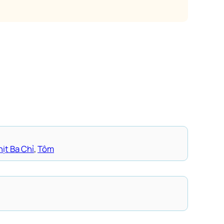
hịt Ba Chỉ
, 
Tôm