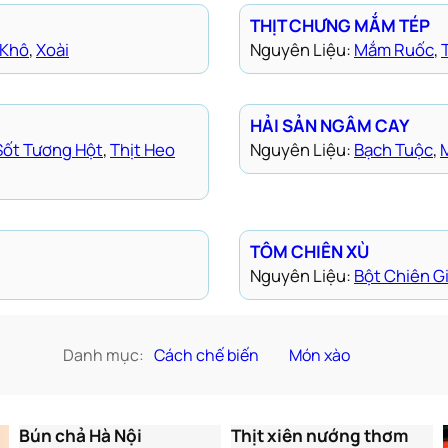
THỊT CHƯNG MẮM TÉP
 Khô
, 
Xoài
Nguyên Liệu:
Mắm Ruốc
, 
HẢI SẢN NGÂM CAY
Sốt Tương Hột
, 
Thịt Heo
Nguyên Liệu:
Bạch Tuộc
, 
TÔM CHIÊN XÙ
Nguyên Liệu:
Bột Chiên G
Danh mục:
Cách chế biến
Món xào
Thịt xiên nướng thơm