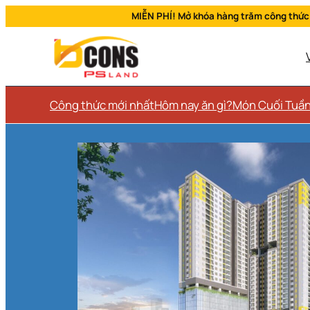
MIỄN PHÍ! Mở khóa hàng trăm công thức
Công thức mới nhất
Hôm nay ăn gì?
Món Cuối Tuầ