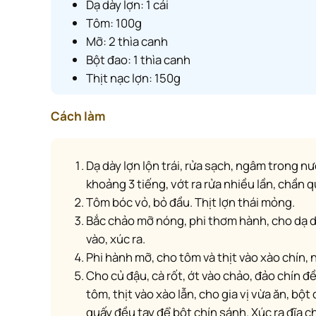
Dạ dày lợn: 1 cái
Tôm: 100g
Mỡ: 2 thìa canh
Bột đao: 1 thìa canh
Thịt nạc lợn: 150g
Cách làm
Dạ dày lợn lộn trái, rửa sạch, ngâm trong nước vôi hòa cùng nước tro
khoảng 3 tiếng, vớt ra rửa nhiều lần, chần q
Tôm bóc vỏ, bỏ đầu. Thịt lợn thái mỏng.
Bắc chảo mỡ nóng, phi thơm hành, cho dạ dày vào đảo, cho mì chính
vào, xúc ra.
Phi hành mỡ, cho tôm và thịt vào xào chín, 
Cho củ đậu, cà rốt, ớt vào chảo, đảo chín đều, nêm vừa ăn. Trút dạ dày,
tôm, thịt vào xào lẫn, cho gia vị vừa ăn, bột
quấy đều tay để bột chín sánh. Xúc ra đĩa c