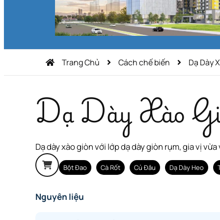
Trang Chủ
Cách chế biến
Dạ Dày X
Dạ Dày Xào Gi
Dạ dày xào giòn với lớp dạ dày giòn rụm, gia vị vừa
Bột Đao
Cà Rốt
Củ Đâu
Dạ Dày Heo
Nguyên liệu