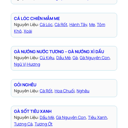
CÁ LÓC CHIÊN MẮM ME
Nguyên Liệu:
Cá Lóc
, 
Cà Rốt
, 
Hành Tây
, 
Me
, 
Tôm
Khô
, 
Xoài
GÀ NƯỚNG NƯỚC TƯƠNG – GÀ NƯỚNG XÌ DẦU
Nguyên Liệu:
Củ Kiệu
, 
Dầu Mè
, 
Gà
, 
Gà Nguyên Con
, 
Ngũ Vị Hương
GỎI NGHÊU
Nguyên Liệu:
Cà Rốt
, 
Hoa Chuối
, 
Nghêu
GÀ SỐT TIÊU XANH
Nguyên Liệu:
Dầu Mè
, 
Gà Nguyên Con
, 
Tiêu Xanh
, 
Tương Cà
, 
Tương Ớt