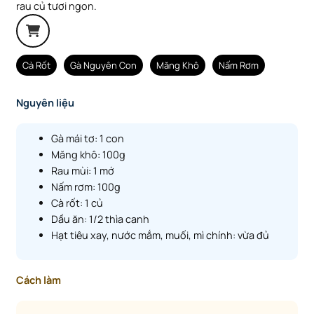
rau củ tươi ngon.
Cà Rốt
Gà Nguyên Con
Măng Khô
Nấm Rơm
Nguyên liệu
Gà mái tơ: 1 con
Măng khô: 100g
Rau mùi: 1 mớ
Nấm rơm: 100g
Cà rốt: 1 củ
Dầu ăn: 1/2 thìa canh
Hạt tiêu xay, nước mắm, muối, mì chính: vừa đủ
Cách làm