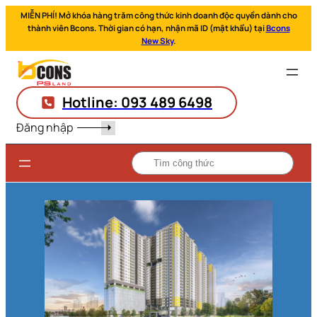
MIỄN PHÍ! Mở khóa hàng trăm công thức kinh doanh độc quyền dành cho
thành viên Bcons. Thời gian có hạn, nhận mã ID (mật khẩu) tại
Bcons
New Sky
.
Hotline: 093 489 6498
Đăng nhập