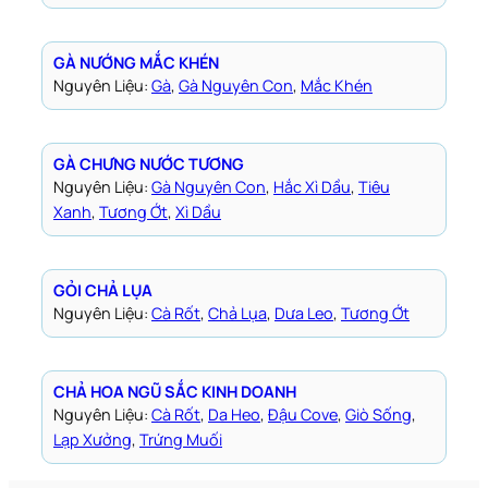
GÀ NƯỚNG MẮC KHÉN
Nguyên Liệu:
Gà
, 
Gà Nguyên Con
, 
Mắc Khén
GÀ CHƯNG NƯỚC TƯƠNG
Nguyên Liệu:
Gà Nguyên Con
, 
Hắc Xì Dầu
, 
Tiêu
Xanh
, 
Tương Ớt
, 
Xì Dầu
GỎI CHẢ LỤA
Nguyên Liệu:
Cà Rốt
, 
Chả Lụa
, 
Dưa Leo
, 
Tương Ớt
CHẢ HOA NGŨ SẮC KINH DOANH
Nguyên Liệu:
Cà Rốt
, 
Da Heo
, 
Đậu Cove
, 
Giò Sống
, 
Lạp Xưởng
, 
Trứng Muối