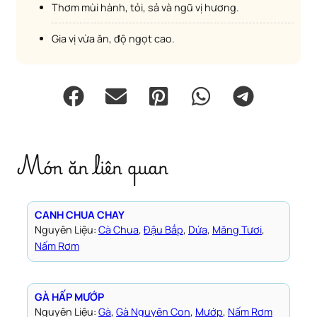
Thơm mùi hành, tỏi, sả và ngũ vị hương.
Gia vị vừa ăn, độ ngọt cao.
Món ăn liên quan
CANH CHUA CHAY
Nguyên Liệu:
Cà Chua
, 
Đậu Bắp
, 
Dứa
, 
Măng Tươi
, 
Nấm Rơm
GÀ HẤP MƯỚP
Nguyên Liệu:
Gà
, 
Gà Nguyên Con
, 
Mướp
, 
Nấm Rơm