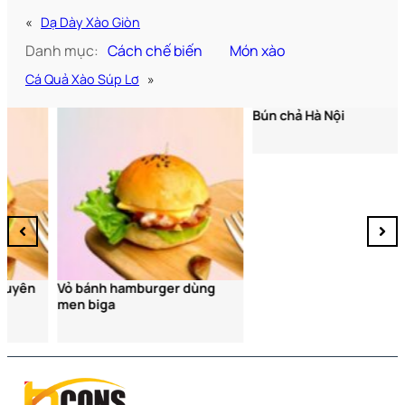
«
Dạ Dày Xào Giòn
Danh mục:
Cách chế biến
Món xào
Cá Quả Xào Súp Lơ
»
Bún chả Hà Nội
Vỏ bánh hamburger dùng
men biga