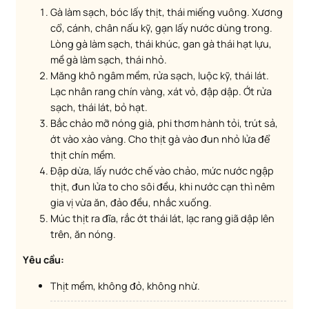
Gà làm sạch, bóc lấy thịt, thái miếng vuông. Xương
cổ, cánh, chân nấu kỹ, gạn lấy nước dùng trong.
Lòng gà làm sạch, thái khúc, gan gà thái hạt lựu,
mề gà làm sạch, thái nhỏ.
Măng khô ngâm mềm, rửa sạch, luộc kỹ, thái lát.
Lạc nhân rang chín vàng, xát vỏ, đập dập. Ớt rửa
sạch, thái lát, bỏ hạt.
Bắc chảo mỡ nóng già, phi thơm hành tỏi, trút sả,
ớt vào xào vàng. Cho thịt gà vào đun nhỏ lửa để
thịt chín mềm.
Đập dừa, lấy nước chế vào chảo, mức nước ngập
thịt, đun lửa to cho sôi đều, khi nước cạn thì nêm
gia vị vừa ăn, đảo đều, nhắc xuống.
Múc thịt ra đĩa, rắc ớt thái lát, lạc rang giã dập lên
trên, ăn nóng.
Yêu cầu:
Thịt mềm, không đỏ, không nhừ.