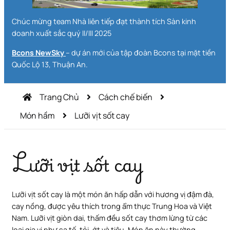
Chúc mừng team Nhà liên tiếp đạt thành tích Sàn kinh
doanh xuất sắc quý II/III 2025
Bcons NewSky
– dự án mới của tập đoàn Bcons tại mặt tiền
Quốc Lộ 13, Thuận An.
Trang Chủ
Cách chế biến
Món hầm
Lưỡi vịt sốt cay
Lưỡi vịt sốt cay
Lưỡi vịt sốt cay là một món ăn hấp dẫn với hương vị đậm đà,
cay nồng, được yêu thích trong ẩm thực Trung Hoa và Việt
Nam. Lưỡi vịt giòn dai, thấm đều sốt cay thơm lừng từ các
loại gia vị như sa tế, tỏi, ớt và tiêu. Món ăn này thường