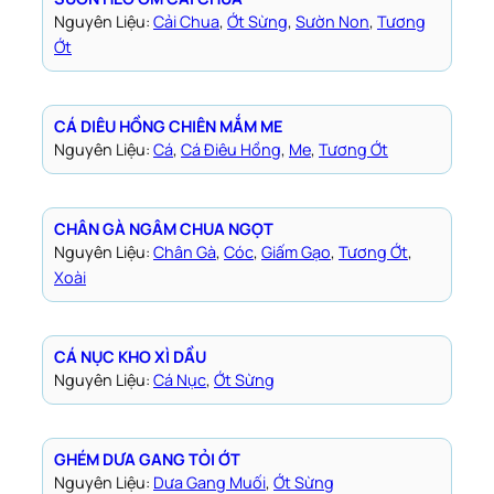
Nguyên Liệu:
Cải Chua
, 
Ớt Sừng
, 
Sườn Non
, 
Tương
Ớt
CÁ DIÊU HỒNG CHIÊN MẮM ME
Nguyên Liệu:
Cá
, 
Cá Điêu Hồng
, 
Me
, 
Tương Ớt
CHÂN GÀ NGÂM CHUA NGỌT
Nguyên Liệu:
Chân Gà
, 
Cóc
, 
Giấm Gạo
, 
Tương Ớt
, 
Xoài
CÁ NỤC KHO XÌ DẦU
Nguyên Liệu:
Cá Nục
, 
Ớt Sừng
GHÉM DƯA GANG TỎI ỚT
Nguyên Liệu:
Dưa Gang Muối
, 
Ớt Sừng