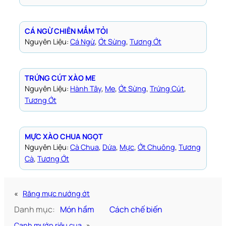
CÁ NGỪ CHIÊN MẮM TỎI
Nguyên Liệu:
Cá Ngừ
, 
Ớt Sừng
, 
Tương Ớt
TRỨNG CÚT XÀO ME
Nguyên Liệu:
Hành Tây
, 
Me
, 
Ớt Sừng
, 
Trứng Cút
, 
Tương Ớt
MỰC XÀO CHUA NGỌT
Nguyên Liệu:
Cà Chua
, 
Dứa
, 
Mực
, 
Ớt Chuông
, 
Tương
Cà
, 
Tương Ớt
«
Răng mực nướng ớt
Danh mục:
Món hầm
Cách chế biến
Canh mướp riêu cua
»