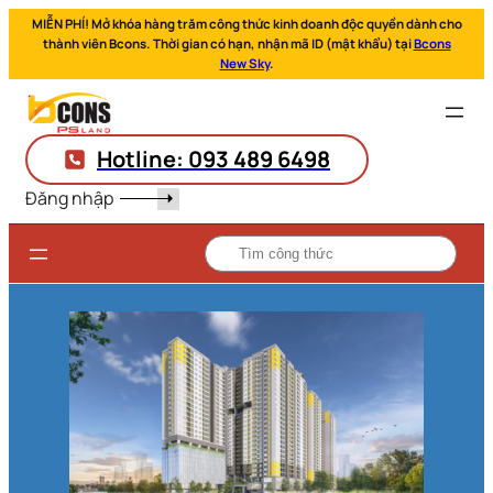
MIỄN PHÍ! Mở khóa hàng trăm công thức kinh doanh độc quyền dành cho
thành viên Bcons. Thời gian có hạn, nhận mã ID (mật khẩu) tại
Bcons
New Sky
.
Hotline: 093 489 6498
Đăng nhập