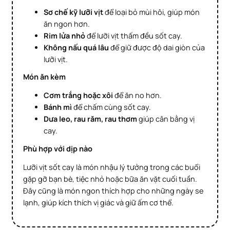
Sơ chế kỹ lưỡi vịt
để loại bỏ mùi hôi, giúp món
ăn ngon hơn.
Rim lửa nhỏ
để lưỡi vịt thấm đều sốt cay.
Không nấu quá lâu
để giữ được độ dai giòn của
lưỡi vịt.
Món ăn kèm
Cơm trắng hoặc xôi
để ăn no hơn.
Bánh mì
để chấm cùng sốt cay.
Dưa leo, rau răm, rau thơm
giúp cân bằng vị
cay.
Phù hợp với dịp nào
Lưỡi vịt sốt cay là món nhậu lý tưởng trong các buổi
gặp gỡ bạn bè, tiệc nhỏ hoặc bữa ăn vặt cuối tuần.
Đây cũng là món ngon thích hợp cho những ngày se
lạnh, giúp kích thích vị giác và giữ ấm cơ thể.