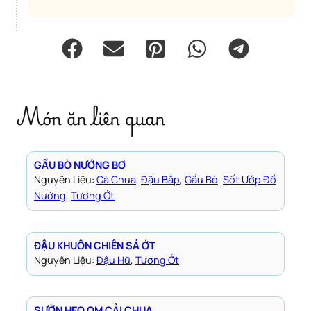
Món ăn liên quan
GẦU BÒ NƯỚNG BƠ
Nguyên Liệu:
Cà Chua
, 
Đậu Bắp
, 
Gầu Bò
, 
Sốt Ướp Đồ
Nướng
, 
Tương Ớt
ĐẬU KHUÔN CHIÊN SẢ ỚT
Nguyên Liệu:
Đậu Hũ
, 
Tương Ớt
SƯỜN HEO OM CẢI CHUA