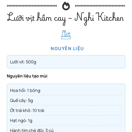
Lưỡi vịt hầm cay – Nghi Kitchen
NGUYÊN LIỆU
Lưỡi vịt: 500g
Nguyên liệu tạo mùi
Hoa hồi: 1 bông
Quế cây: 5g
Ớt trái khô: 10 trái
Hạt ngò: 1g
Hành tím chẻ đôi: 3 củ