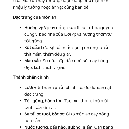
tiêu. Món ăn này thường được dùng như một món
nhậu lý tưởng hoặc ăn vặt cùng bạn bè.
Đặc trưng của món ăn
Hương vị
: Vị cay nồng của ớt, sa tế hòa quyện
cùng vị béo nhẹ của lưỡi vịt và hương thơm từ
tỏi, gừng.
Kết cấu
: Lưỡi vịt có phần sụn giòn nhẹ, phần
thịt mềm, thấm đều gia vị.
Màu sắc
: Đỏ nâu hấp dẫn nhờ sốt cay bóng
đẹp, kích thích vị giác.
Thành phần chính
Lưỡi vịt
: Thành phần chính, có độ dai sần sật
đặc trưng.
Tỏi, gừng, hành tím
: Tạo mùi thơm, khử mùi
tanh của lưỡi vịt.
Sa tế, ớt tươi, bột ớt
: Giúp món ăn cay nồng
hấp dẫn.
Nước tương, dầu hào, đường, giấm
: Cân bằng