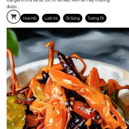
được…
Hoa Hồi
Lưỡi Vịt
Ớt Sừng
Tương Ớt