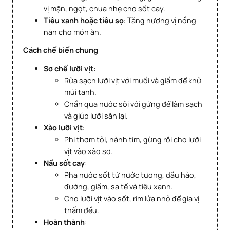
vị mặn, ngọt, chua nhẹ cho sốt cay.
Tiêu xanh hoặc tiêu sọ
: Tăng hương vị nồng
nàn cho món ăn.
Cách chế biến chung
Sơ chế lưỡi vịt
:
Rửa sạch lưỡi vịt với muối và giấm để khử
mùi tanh.
Chần qua nước sôi với gừng để làm sạch
và giúp lưỡi săn lại.
Xào lưỡi vịt
:
Phi thơm tỏi, hành tím, gừng rồi cho lưỡi
vịt vào xào sơ.
Nấu sốt cay
:
Pha nước sốt từ nước tương, dầu hào,
đường, giấm, sa tế và tiêu xanh.
Cho lưỡi vịt vào sốt, rim lửa nhỏ để gia vị
thấm đều.
Hoàn thành
: