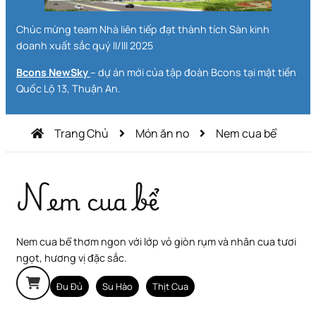
Chúc mừng team Nhà liên tiếp đạt thành tích Sàn kinh
doanh xuất sắc quý II/III 2025
Bcons NewSky
– dự án mới của tập đoàn Bcons tại mặt tiền
Quốc Lộ 13, Thuận An.
Trang Chủ
Món ăn no
Nem cua bể
Nem cua bể
Nem cua bể thơm ngon với lớp vỏ giòn rụm và nhân cua tươi
ngọt, hương vị đặc sắc.
Đu Đủ
Su Hào
Thịt Cua