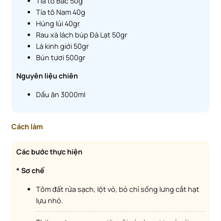
Tía tô Bắc 50g
Tía tô Nam 40g
Húng lủi 40gr
Rau xà lách búp Đà Lạt 50gr
Lá kinh giới 50gr
Bún tươi 500gr
Nguyên liệu chiên
Dầu ăn 3000ml
Cách làm
Các bước thực hiện
* Sơ chế
Tôm đất rửa sạch, lột vỏ, bỏ chỉ sống lưng cắt hạt
lựu nhỏ.