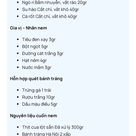
Ngò rí Bằm nhuyễn, vắt ráo 20gr
Su hào Cắt chỉ, vắt khô 40gr
Cà rốt Cắt chỉ, vắt khô 40gr
Gia vị – Nhân nem
Tiêu đen xay 3gr
Bột ngọt 5gr
Đường cát trắng 3gr
Hạt nêm 4gr
Nước mắm 3gr
Hỗn hợp quét bánh tráng
Trứng gà 1 trái
Rượu trắng 10gr
Dầu màu điều 5gr
Nguyên liệu cuốn nem
Thịt cua lột sẵn Đã xử lý 300gr
Bánh tráng Hà Nội 2 xấp