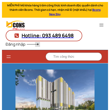
MIỄN PHÍ! Mở khóa hàng trăm công thức kinh doanh độc quyền dành cho
thành viên Bcons. Thời gian có hạn, nhận mã ID (mật khẩu) tại
Bcons
New Sky
.
Hotline: 093 489 6498
Đăng nhập