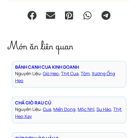
Món ăn liên quan
BÁNH CANH CUA KINH DOANH
Nguyên Liệu:
Giò Heo
, 
Thịt Cua
, 
Tôm
, 
Xương Ống
Heo
CHẢ GIÒ RAU CỦ
Nguyên Liệu:
Cua
, 
Miến Dong
, 
Mộc Nhĩ
, 
Su Hào
, 
Thịt
Heo Xay