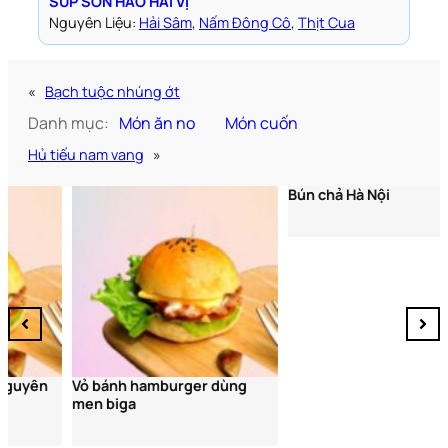
SÚP SƠN HÀO HẢI VỊ
Nguyên Liệu:
Hải Sâm
, 
Nấm Đông Cô
, 
Thịt Cua
«
Bạch tuộc nhúng ớt
Danh mục:
Món ăn no
Món cuốn
Hủ tiếu nam vang
»
Bún chả Hà Nội
Vỏ bánh hamburger dùng
men biga