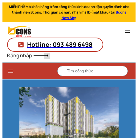
MIỄN PHÍ! Mở khóa hàng trăm công thức kinh doanh độc quyền dành cho
thành viên Bcons. Thời gian có hạn, nhận mã ID (mật khẩu) tại
Bcons
New Sky
.
Hotline: 093 489 6498
Đăng nhập