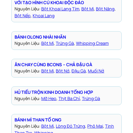
VỚI TẠO HÌNH CỦ KHOAI ĐỘC ĐÁO
Nguyên Liệu:
Bột Khoai Lang Tím
, 
Bột Mì
, 
Bột Năng
, 
Bột Nếp
, 
Khoai Lang
BÁNH OLONG NHÀI NHÃN
Nguyên Liệu:
Bột Mì
, 
Trứng Gà
, 
Whipping Cream
ĂN CHAY CÙNG BCONS – CHẢ ĐẬU GÀ
Nguyên Liệu:
Bột Mì
, 
Bột Nở
, 
Đậu Gà
, 
Muối Nở
HỦ TIẾU TRỘN KINH DOANH TỔNG HỢP
Nguyên Liệu:
Mỡ Heo
, 
Thịt Ba Chỉ
, 
Trứng Gà
BÁNH MÌ THAN TỔ ONG
Nguyên Liệu:
Bột Mì
, 
Lòng Đỏ Trứng
, 
Phô Mai
, 
Tinh
Than Tre
, 
Whipping