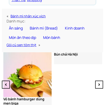
«
Bánh mì nhân xúc xích
Danh mục:
Ăn sáng
Bánh mì (Bread)
Kinh doanh
Món ăn theo dịp
Món bánh
Gỏi củ sen tôm thịt
»
Bún chả Hà Nội
Vỏ bánh hamburger dùng
men biga