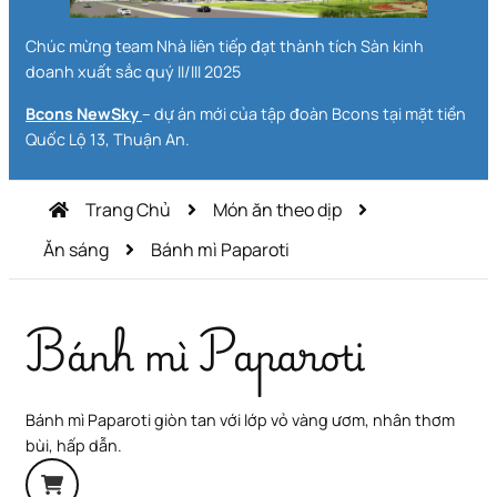
Chúc mừng team Nhà liên tiếp đạt thành tích Sàn kinh
doanh xuất sắc quý II/III 2025
Bcons NewSky
– dự án mới của tập đoàn Bcons tại mặt tiền
Quốc Lộ 13, Thuận An.
Trang Chủ
Món ăn theo dịp
Ăn sáng
Bánh mì Paparoti
Bánh mì Paparoti
Bánh mì Paparoti giòn tan với lớp vỏ vàng ươm, nhân thơm
bùi, hấp dẫn.