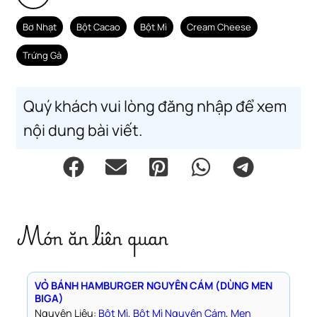
Bơ Nhạt
Bột Cacao
Bột Mì
Cream Cheese
Trứng Gà
Quý khách vui lòng đăng nhập để xem
nội dung bài viết.
Món ăn liên quan
VỎ BÁNH HAMBURGER NGUYÊN CÁM (DÙNG MEN
BIGA)
Nguyên Liệu:
Bột Mì
, 
Bột Mì Nguyên Cám
, 
Men