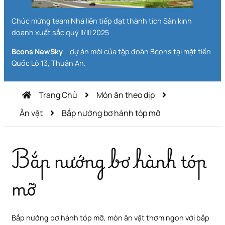
Chúc mừng team Nhà liên tiếp đạt thành tích Sàn kinh
doanh xuất sắc quý II/III 2025
Bcons NewSky
– dự án mới của tập đoàn Bcons tại mặt tiền
Quốc Lộ 13, Thuận An.
Trang Chủ
Món ăn theo dịp
Ăn vặt
Bắp nướng bơ hành tóp mỡ
Bắp nướng bơ hành tóp
mỡ
Bắp nướng bơ hành tóp mỡ, món ăn vặt thơm ngon với bắp