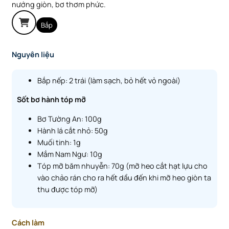
nướng giòn, bơ thơm phức.
Bắp
Nguyên liệu
Bắp nếp: 2 trái (làm sạch, bỏ hết vỏ ngoài)
Sốt bơ hành tóp mỡ
Bơ Tường An: 100g
Hành lá cắt nhỏ: 50g
Muối tinh: 1g
Mắm Nam Ngư: 10g
Tóp mỡ băm nhuyễn: 70g (mỡ heo cắt hạt lựu cho
vào chảo rán cho ra hết dầu đến khi mỡ heo giòn ta
thu được tóp mỡ)
Cách làm