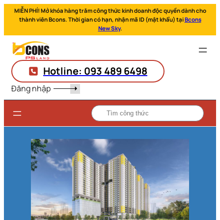
MIỄN PHÍ! Mở khóa hàng trăm công thức kinh doanh độc quyền dành cho
thành viên Bcons. Thời gian có hạn, nhận mã ID (mật khẩu) tại
Bcons
New Sky
.
Hotline: 093 489 6498
Đăng nhập