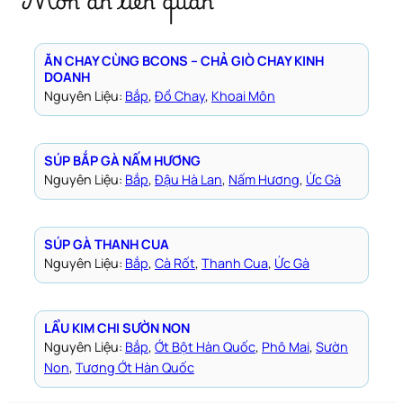
ĂN CHAY CÙNG BCONS – CHẢ GIÒ CHAY KINH
DOANH
Nguyên Liệu:
Bắp
, 
Đồ Chay
, 
Khoai Môn
SÚP BẮP GÀ NẤM HƯƠNG
Nguyên Liệu:
Bắp
, 
Đậu Hà Lan
, 
Nấm Hương
, 
Ức Gà
SÚP GÀ THANH CUA
Nguyên Liệu:
Bắp
, 
Cà Rốt
, 
Thanh Cua
, 
Ức Gà
LẨU KIM CHI SƯỜN NON
Nguyên Liệu:
Bắp
, 
Ớt Bột Hàn Quốc
, 
Phô Mai
, 
Sườn
Non
, 
Tương Ớt Hàn Quốc