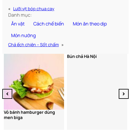
«
Lưỡi vịt bóp chua cay
Danh mục:
Ăn vặt
Cách chế biến
Món ăn theo dịp
Món nướng
Chả ếch chiên – Sốt chấm
»
Bún chả Hà Nội
Vỏ bánh hamburger dùng
men biga