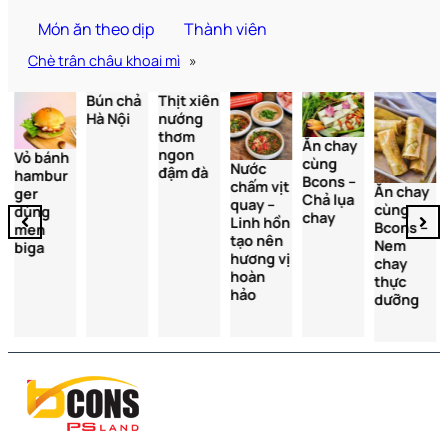
Món ăn theo dịp
Thành viên
Chè trân châu khoai mì
»
Bún chả
Thịt xiên
Hà Nội
nướng
thơm
Ăn chay
ngon
Vỏ bánh
cùng
Nước
đậm đà
hambur
Bcons –
chấm vịt
Ăn chay
ger
Chả lụa
quay –
cùng
dùng
chay
Linh hồn
Bcons –
men
tạo nên
Nem
biga
hương vị
chay
hoàn
thực
hảo
dưỡng