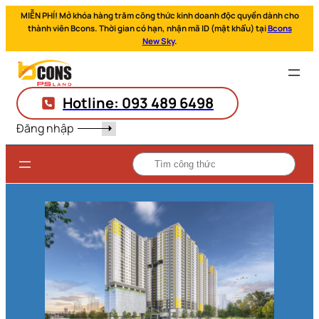
MIỄN PHÍ! Mở khóa hàng trăm công thức kinh doanh độc quyền dành cho
thành viên Bcons. Thời gian có hạn, nhận mã ID (mật khẩu) tại
Bcons
New Sky
.
Hotline: 093 489 6498
Đăng nhập