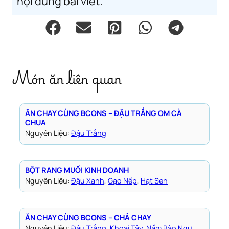
nội dung bài viết.
Món ăn liên quan
ĂN CHAY CÙNG BCONS – ĐẬU TRẮNG OM CÀ
CHUA
Nguyên Liệu:
Đậu Trắng
BỘT RANG MUỐI KINH DOANH
Nguyên Liệu:
Đậu Xanh
, 
Gạo Nếp
, 
Hạt Sen
ĂN CHAY CÙNG BCONS – CHẢ CHAY
Nguyên Liệu:
Đậu Trắng
, 
Khoai Tây
, 
Nấm Bào Ngư