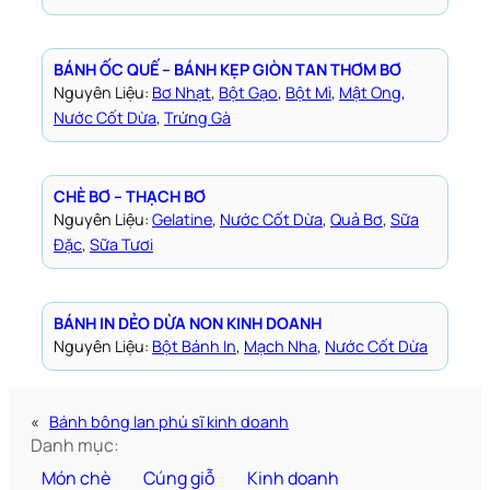
BÁNH ỐC QUẾ – BÁNH KẸP GIÒN TAN THƠM BƠ
Nguyên Liệu:
Bơ Nhạt
, 
Bột Gạo
, 
Bột Mì
, 
Mật Ong
, 
Nước Cốt Dừa
, 
Trứng Gà
CHÈ BƠ – THẠCH BƠ
Nguyên Liệu:
Gelatine
, 
Nước Cốt Dừa
, 
Quả Bơ
, 
Sữa
Đặc
, 
Sữa Tươi
BÁNH IN DẺO DỪA NON KINH DOANH
Nguyên Liệu:
Bột Bánh In
, 
Mạch Nha
, 
Nước Cốt Dừa
«
Bánh bông lan phú sĩ kinh doanh
Danh mục:
Món chè
Cúng giỗ
Kinh doanh