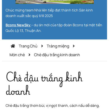
Chúc mừng team Nhà liên tiếp đạt thành tích Sàn kinh
doanh xuất sắc quý II/III 2025
Bcons NewSky
– dự án mới của tập đoàn Bcons tại mặt tiền
Quốc Lộ 13, Thuận An.
Trang Chủ
Tráng miệng
Món chè
Chè đậu trắng kinh doanh
Chè đậu trắng kinh
doanh
Chè đậu trắng thơm bùi, vị ngọt thanh, cách nấu dễ dàng,