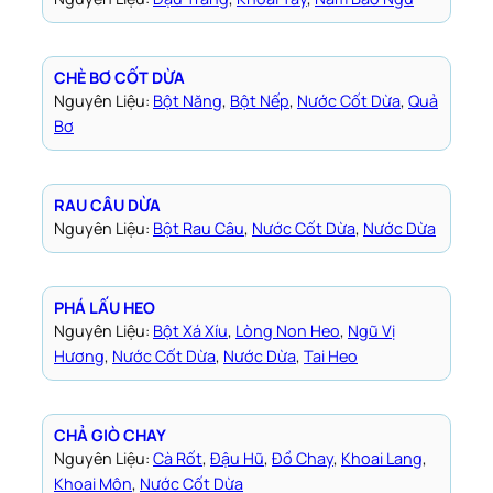
CHÈ BƠ CỐT DỪA
Nguyên Liệu:
Bột Năng
, 
Bột Nếp
, 
Nước Cốt Dừa
, 
Quả
Bơ
RAU CÂU DỪA
Nguyên Liệu:
Bột Rau Câu
, 
Nước Cốt Dừa
, 
Nước Dừa
PHÁ LẤU HEO
Nguyên Liệu:
Bột Xá Xíu
, 
Lòng Non Heo
, 
Ngũ Vị
Hương
, 
Nước Cốt Dừa
, 
Nước Dừa
, 
Tai Heo
CHẢ GIÒ CHAY
Nguyên Liệu:
Cà Rốt
, 
Đậu Hũ
, 
Đồ Chay
, 
Khoai Lang
, 
Khoai Môn
, 
Nước Cốt Dừa