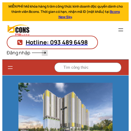
MIỄN PHÍ! Mở khóa hàng trăm công thức kinh doanh độc quyền dành cho
thành viên Bcons. Thời gian có hạn, nhận mã ID (mật khẩu) tại
Bcons
New Sky
.
Hotline: 093 489 6498
Đăng nhập