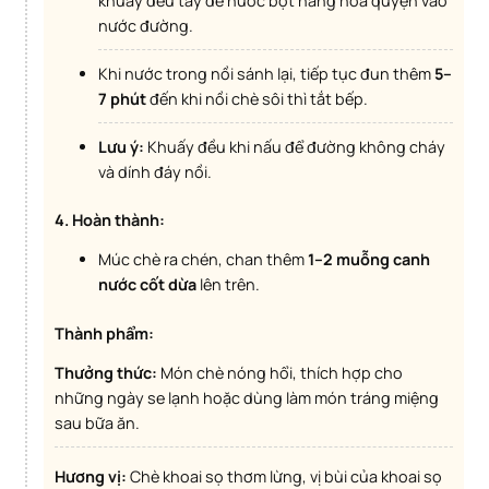
khuấy đều tay để nước bột năng hòa quyện vào
nước đường.
Khi nước trong nồi sánh lại, tiếp tục đun thêm
5–
7 phút
đến khi nồi chè sôi thì tắt bếp.
Lưu ý:
Khuấy đều khi nấu để đường không cháy
và dính đáy nồi.
4. Hoàn thành:
Múc chè ra chén, chan thêm
1–2 muỗng canh
nước cốt dừa
lên trên.
Thành phẩm:
Thưởng thức:
Món chè nóng hổi, thích hợp cho
những ngày se lạnh hoặc dùng làm món tráng miệng
sau bữa ăn.
Hương vị:
Chè khoai sọ thơm lừng, vị bùi của khoai sọ