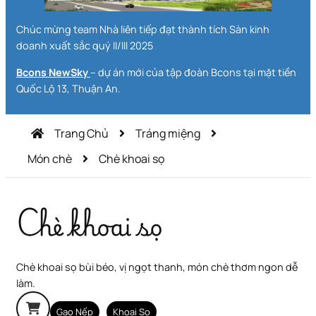
Chúc mừng team Nhà liên tiếp đạt thành tích Sàn kinh
doanh xuất sắc quý II/III 2025
Bcons NewSky
– dự án mới của tập đoàn Bcons tại mặt tiền
Quốc Lộ 13, Thuận An.
Trang Chủ
Tráng miệng
Món chè
Chè khoai sọ
Chè khoai sọ
Chè khoai sọ bùi béo, vị ngọt thanh, món chè thơm ngon dễ
làm.
Gạo Nếp
Khoai Sọ