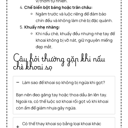
vị thơm tự nhiên.
Chế biến bột báng hoặc trân châu:
Ngâm trước và luộc riêng để đảm bảo
chín đều và không làm chè bị đặc quánh.
Khuấy nhẹ nhàng:
Khi nấu chè, khuấy đều nhưng nhẹ tay để
khoai không bị vỡ nát, giữ nguyên miếng
đẹp mắt.
Câu hỏi thường gặp khi nấu
chè khoai sọ
Làm sao để khoai sọ không bị ngứa khi gọt?
Bạn nên đeo găng tay hoặc thoa dầu ăn lên tay.
Ngoài ra, có thể luộc sơ khoai rồi gọt vỏ khi khoai
còn ấm để giảm nhựa gây ngứa.
Có thể thay khoai sọ bằng loại khoai khác