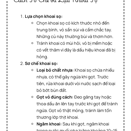
Lựa chọn khoai sọ:
Chọn khoai sọ có kích thước nhỏ đến
trung bình, vỏ sần sùi và cầm chắc tay.
Những củ này thường bùi và thơm hơn.
Tránh khoai có mùi hôi, vỏ bị mềm hoặc
có vết thâm vì đây là dấu hiệu khoai đã bị
hỏng.
Sơ chế khoai sọ:
Loại bỏ chất nhựa:
Khoai sọ chứa nhiều
nhựa, có thể gây ngứa khi gọt. Trước
tiên, rửa khoai dưới vòi nước sạch để loại
bỏ bớt bùn đất.
Gọt vỏ đúng cách:
Đeo găng tay hoặc
thoa dầu ăn lên tay trước khi gọt để tránh
ngứa. Gọt vỏ thật mỏng, tránh làm tổn
thương lớp thịt khoai.
Ngâm khoai:
Sau khi gọt, ngâm khoai
trong nước muối pha loãng khoảng 10–15