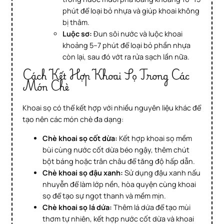
phút để loại bỏ nhựa và giúp khoai không
bị thâm.
Luộc sơ:
Đun sôi nước và luộc khoai
khoảng 5–7 phút để loại bỏ phần nhựa
còn lại, sau đó vớt ra rửa sạch lần nữa.
Cách Kết Hợp Khoai Sọ Trong Các
Món Chè
Khoai sọ có thể kết hợp với nhiều nguyên liệu khác để
tạo nên các món chè đa dạng:
Chè khoai sọ cốt dừa:
Kết hợp khoai sọ mềm
bùi cùng nước cốt dừa béo ngậy, thêm chút
bột báng hoặc trân châu để tăng độ hấp dẫn.
Chè khoai sọ đậu xanh:
Sử dụng đậu xanh nấu
nhuyễn để làm lớp nền, hòa quyện cùng khoai
sọ để tạo sự ngọt thanh và mềm mịn.
Chè khoai sọ lá dứa:
Thêm lá dứa để tạo mùi
thơm tự nhiên, kết hợp nước cốt dừa và khoai