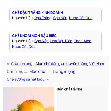
CHÈ ĐẬU TRẮNG KINH DOANH
Nguyên Liệu:
Đậu Trắng
, 
Gạo Nếp
, 
Nước Cốt Dừa
CHÈ KHOAI MÔN ĐẬU BIẾC
Nguyên Liệu:
Gạo Nếp
, 
Hoa Đậu Biếc
, 
Khoai Môn
, 
Nước Cốt Dừa
«
Chè con ong – Món chè dân gian truyền thống Việt Nam
Danh mục:
Món chè
Tráng miệng
Chè sương sa hạt lượu
»
Bún chả Hà Nội