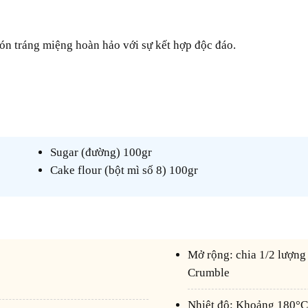
món tráng miệng hoàn hảo với sự kết hợp độc đáo.
Sugar (đường) 100gr
Cake flour (bột mì số 8) 100gr
Mở rộng: chia 1/2 lượng B2 trộn chung với cacao tạo thành Chocolate
Crumble
Nhiệt độ: Khoảng 180°C