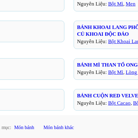
Nguyên Liệu:
Bột Mì
, 
Men
BÁNH KHOAI LANG PHÔ
CỦ KHOAI ĐỘC ĐÁO
Nguyên Liệu:
Bột Khoai La
BÁNH MÌ THAN TỔ ONG
Nguyên Liệu:
Bột Mì
, 
Lòng
BÁNH CUỘN RED VELV
Nguyên Liệu:
Bột Cacao
, 
B
 mục:
Món bánh
Món bánh khác