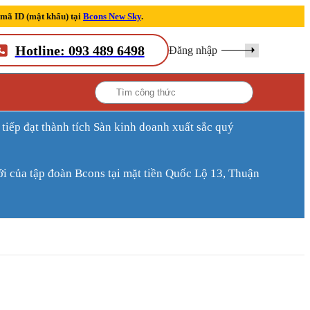
 mã ID (mật khẩu) tại
Bcons New Sky
.
Hotline: 093 489 6498
Đăng nhập
ới của tập đoàn Bcons tại mặt tiền Quốc Lộ 13, Thuận