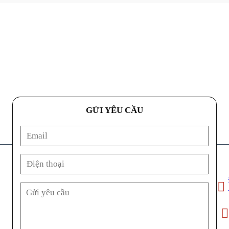
GỬI YÊU CẦU
Địa ch