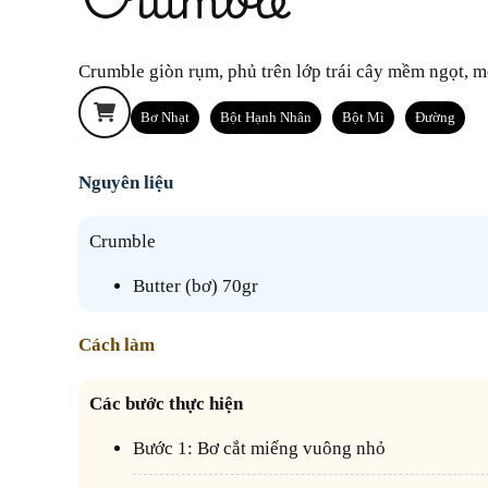
Crumble giòn rụm, phủ trên lớp trái cây mềm ngọt, 
Bơ Nhạt
Bột Hạnh Nhân
Bột Mì
Đường
Nguyên liệu
Crumble
Butter (bơ) 70gr
Cách làm
Các bước thực hiện
Bước 1: Bơ cắt miếng vuông nhỏ