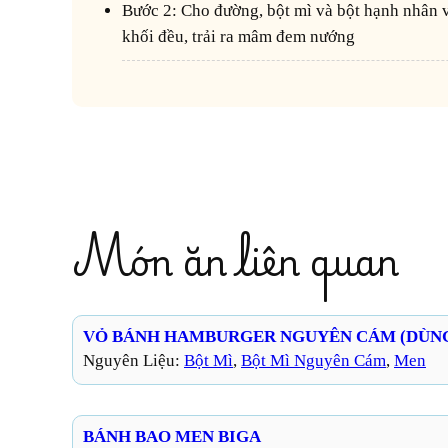
Bước 2: Cho đường, bột mì và bột hạnh nhân vào B1 trộn đến khi thành 1
khối đều, trải ra mâm đem nướng
Món ăn liên quan
VỎ BÁNH HAMBURGER NGUYÊN CÁM (DÙNG
Nguyên Liệu:
Bột Mì
, 
Bột Mì Nguyên Cám
, 
Men
BÁNH BAO MEN BIGA