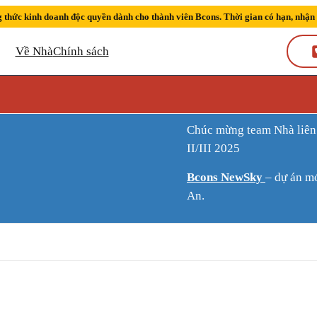
 thức kinh doanh độc quyền dành cho thành viên Bcons. Thời gian có hạn, nhận
Về Nhà
Chính sách
Chúc mừng team Nhà liên tiếp đạt thành tích Sàn kinh doanh xuất sắc quý
II/III 2025
Bcons NewSky
– dự án m
An.