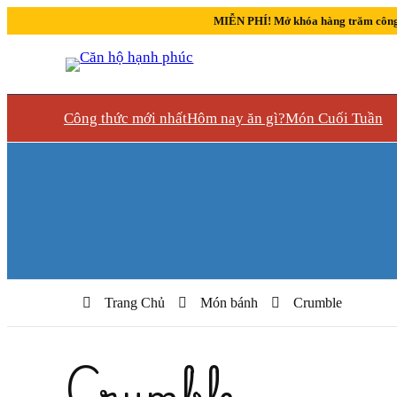
MIỄN PHÍ! Mở khóa hàng trăm công
Công thức mới nhất
Hôm nay ăn gì?
Món Cuối Tuần
Trang Chủ
Món bánh
Crumble
Crumble