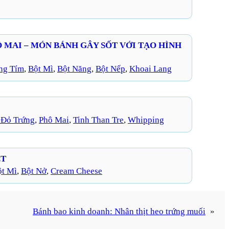
 MAI – MÓN BÁNH GÂY SỐT VỚI TẠO HÌNH
ng Tím
, 
Bột Mì
, 
Bột Năng
, 
Bột Nếp
, 
Khoai Lang
 Đỏ Trứng
, 
Phô Mai
, 
Tinh Than Tre
, 
Whipping
ET
ột Mì
, 
Bột Nở
, 
Cream Cheese
Bánh bao kinh doanh: Nhân thịt heo trứng muối
»