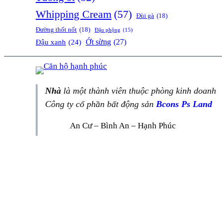
Whipping Cream
(57)
Đùi gà
(18)
Đường thốt nốt
(18)
Đậu phộng
(15)
Ớt sừng
(27)
Đậu xanh
(24)
Nhà
là một thành viên thuộc phòng kinh doanh
Công ty cổ phần bất động sản
Bcons Ps Land
An Cư – Bình An – Hạnh Phúc