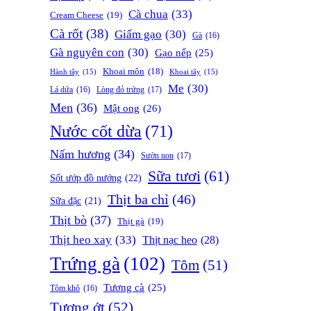
Cà chua
(33)
Cream Cheese
(19)
Cà rốt
(38)
Giấm gạo
(30)
Gà
(16)
Gà nguyên con
(30)
Gạo nếp
(25)
Khoai môn
(18)
Hành tây
(15)
Khoai tây
(15)
Me
(30)
Lòng đỏ trứng
(17)
Lá dứa
(16)
Men
(36)
Mật ong
(26)
Nước cốt dừa
(71)
Nấm hương
(34)
Sườn non
(17)
Sữa tươi
(61)
Sốt ướp đồ nướng
(22)
Thịt ba chỉ
(46)
Sữa đặc
(21)
Thịt bò
(37)
Thịt gà
(19)
Thịt heo xay
(33)
Thịt nạc heo
(28)
Trứng gà
(102)
Tôm
(51)
Tương cà
(25)
Tôm khô
(16)
Tương ớt
(52)