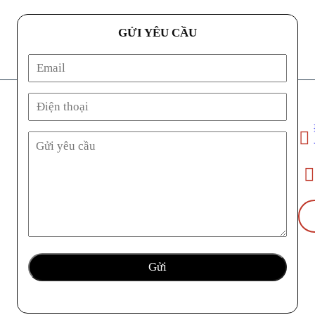
GỬI YÊU CẦU
Địa ch