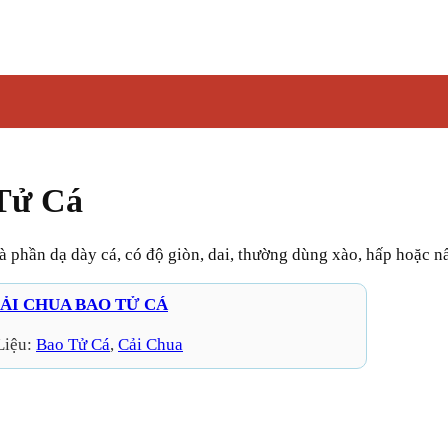
Tử Cá
 là phần dạ dày cá, có độ giòn, dai, thường dùng xào, hấp hoặc n
ẢI CHUA BAO TỬ CÁ
Liệu:
Bao Tử Cá
, 
Cải Chua