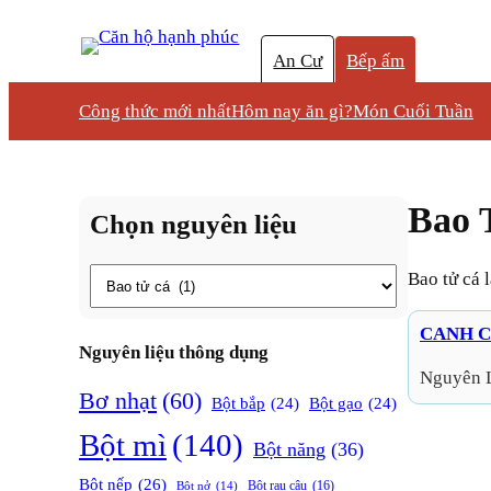
An Cư
Bếp ấm
Công thức mới nhất
Hôm nay ăn gì?
Món Cuối Tuần
Bao 
Chọn nguyên liệu
Thẻ
Bao tử cá
CANH C
Nguyên liệu thông dụng
Nguyên 
Bơ nhạt
(60)
Bột bắp
(24)
Bột gạo
(24)
Bột mì
(140)
Bột năng
(36)
Bột nếp
(26)
Bột rau câu
(16)
Bột nở
(14)