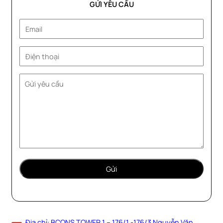
GỬI YÊU CẦU
Địa chỉ: BCONS TOWER 1 – 176/1 -176/3 Nguyễn Văn