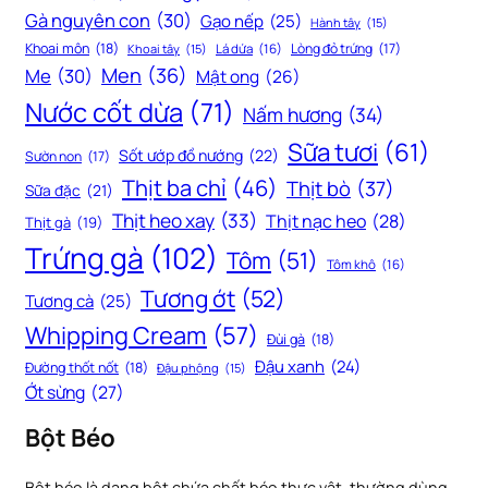
Gà nguyên con
(30)
Gạo nếp
(25)
Hành tây
(15)
Khoai môn
(18)
Lòng đỏ trứng
(17)
Khoai tây
(15)
Lá dứa
(16)
Men
(36)
Me
(30)
Mật ong
(26)
Nước cốt dừa
(71)
Nấm hương
(34)
Sữa tươi
(61)
Sốt ướp đồ nướng
(22)
Sườn non
(17)
Thịt ba chỉ
(46)
Thịt bò
(37)
Sữa đặc
(21)
Thịt heo xay
(33)
Thịt nạc heo
(28)
Thịt gà
(19)
Trứng gà
(102)
Tôm
(51)
Tôm khô
(16)
Tương ớt
(52)
Tương cà
(25)
Whipping Cream
(57)
Đùi gà
(18)
Đậu xanh
(24)
Đường thốt nốt
(18)
Đậu phộng
(15)
Ớt sừng
(27)
Bột Béo
Bột béo là dạng bột chứa chất béo thực vật, thường dùng