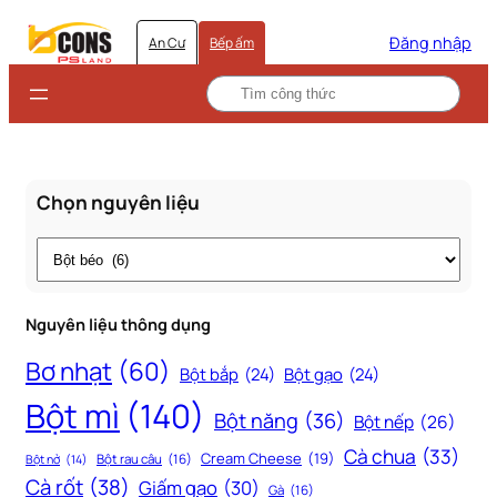
Đăng nhập
An Cư
Bếp ấm
Chọn nguyên liệu
Thẻ
Nguyên liệu thông dụng
Bơ nhạt
(60)
Bột bắp
(24)
Bột gạo
(24)
Bột mì
(140)
Bột năng
(36)
Bột nếp
(26)
Cà chua
(33)
Cream Cheese
(19)
Bột rau câu
(16)
Bột nở
(14)
Cà rốt
(38)
Giấm gạo
(30)
Gà
(16)