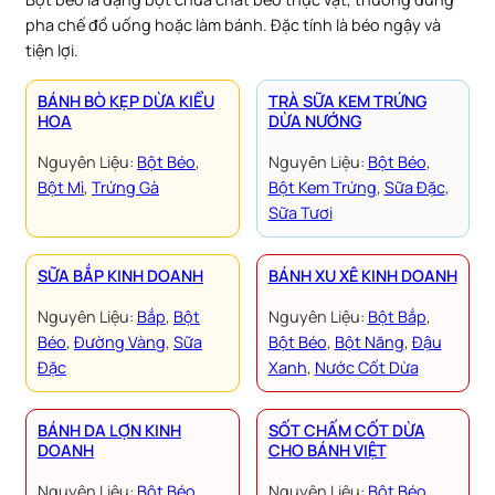
pha chế đồ uống hoặc làm bánh. Đặc tính là béo ngậy và
tiện lợi.
BÁNH BÒ KẸP DỪA KIỂU
TRÀ SỮA KEM TRỨNG
HOA
DỪA NƯỚNG
Nguyên Liệu:
Bột Béo
, 
Nguyên Liệu:
Bột Béo
, 
Bột Mì
, 
Trứng Gà
Bột Kem Trứng
, 
Sữa Đặc
, 
Sữa Tươi
SỮA BẮP KINH DOANH
BÁNH XU XÊ KINH DOANH
Nguyên Liệu:
Bắp
, 
Bột
Nguyên Liệu:
Bột Bắp
, 
Béo
, 
Đường Vàng
, 
Sữa
Bột Béo
, 
Bột Năng
, 
Đậu
Đặc
Xanh
, 
Nước Cốt Dừa
BÁNH DA LỢN KINH
SỐT CHẤM CỐT DỪA
DOANH
CHO BÁNH VIỆT
Nguyên Liệu:
Bột Béo
, 
Nguyên Liệu:
Bột Béo
, 