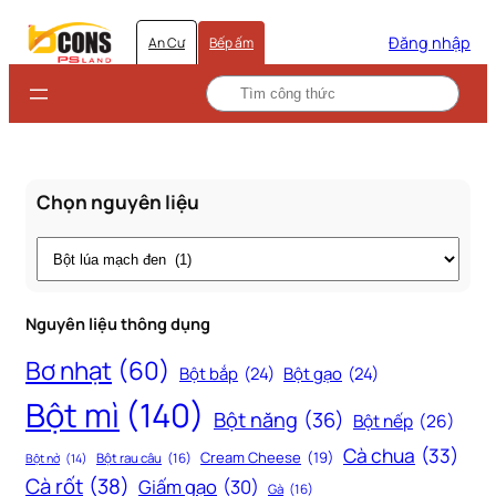
Đăng nhập
An Cư
Bếp ấm
Chọn nguyên liệu
Thẻ
Nguyên liệu thông dụng
Bơ nhạt
(60)
Bột bắp
(24)
Bột gạo
(24)
Bột mì
(140)
Bột năng
(36)
Bột nếp
(26)
Cà chua
(33)
Cream Cheese
(19)
Bột rau câu
(16)
Bột nở
(14)
Cà rốt
(38)
Giấm gạo
(30)
Gà
(16)