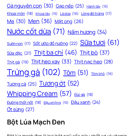
Gà nguyên con
(30)
Gạo nếp
(25)
Hành tây
(15)
Khoai môn
(18)
Lòng đỏ trứng
(17)
Khoai tây
(15)
Lá dứa
(16)
Men
(36)
Me
(30)
Mật ong
(26)
Nước cốt dừa
(71)
Nấm hương
(34)
Sữa tươi
(61)
Sốt ướp đồ nướng
(22)
Sườn non
(17)
Thịt ba chỉ
(46)
Thịt bò
(37)
Sữa đặc
(21)
Thịt heo xay
(33)
Thịt nạc heo
(28)
Thịt gà
(19)
Trứng gà
(102)
Tôm
(51)
Tôm khô
(16)
Tương ớt
(52)
Tương cà
(25)
Whipping Cream
(57)
Đùi gà
(18)
Đậu xanh
(24)
Đường thốt nốt
(18)
Đậu phộng
(15)
Ớt sừng
(27)
Bột Lúa Mạch Đen
Bột lúa mạch đen là loại bột ngũ cốc giàu chất xơ và vitamin,