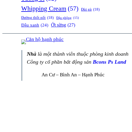
Whipping Cream
(57)
Đùi gà
(18)
Đường thốt nốt
(18)
Đậu phộng
(15)
Ớt sừng
(27)
Đậu xanh
(24)
Nhà
là một thành viên thuộc phòng kinh doanh
Công ty cổ phần bất động sản
Bcons Ps Land
An Cư – Bình An – Hạnh Phúc