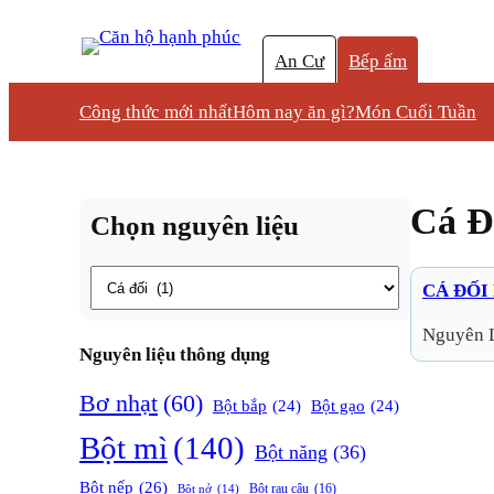
An Cư
Bếp ấm
Công thức mới nhất
Hôm nay ăn gì?
Món Cuối Tuần
Cá Đ
Chọn nguyên liệu
Thẻ
CÁ ĐỐI
Nguyên 
Nguyên liệu thông dụng
Bơ nhạt
(60)
Bột bắp
(24)
Bột gạo
(24)
Bột mì
(140)
Bột năng
(36)
Bột nếp
(26)
Bột rau câu
(16)
Bột nở
(14)