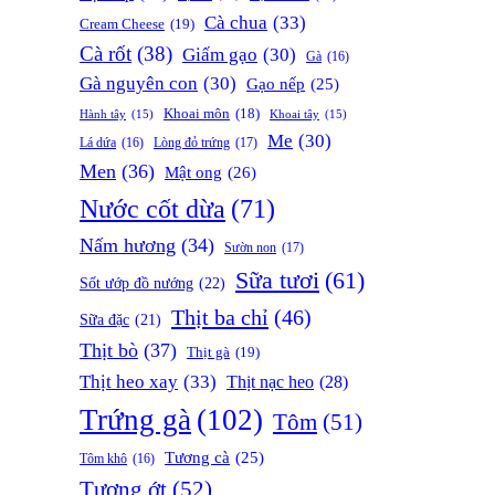
Cà chua
(33)
Cream Cheese
(19)
Cà rốt
(38)
Giấm gạo
(30)
Gà
(16)
Gà nguyên con
(30)
Gạo nếp
(25)
Khoai môn
(18)
Hành tây
(15)
Khoai tây
(15)
Me
(30)
Lòng đỏ trứng
(17)
Lá dứa
(16)
Men
(36)
Mật ong
(26)
Nước cốt dừa
(71)
Nấm hương
(34)
Sườn non
(17)
Sữa tươi
(61)
Sốt ướp đồ nướng
(22)
Thịt ba chỉ
(46)
Sữa đặc
(21)
Thịt bò
(37)
Thịt gà
(19)
Thịt heo xay
(33)
Thịt nạc heo
(28)
Trứng gà
(102)
Tôm
(51)
Tương cà
(25)
Tôm khô
(16)
Tương ớt
(52)