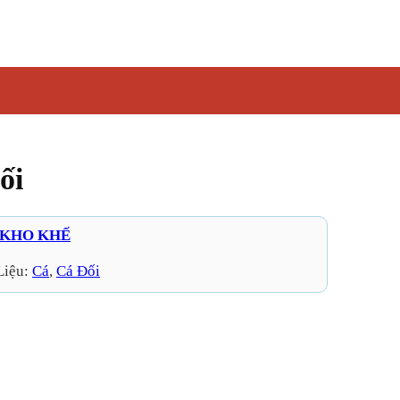
ối
 KHO KHẾ
Liệu:
Cá
, 
Cá Đối