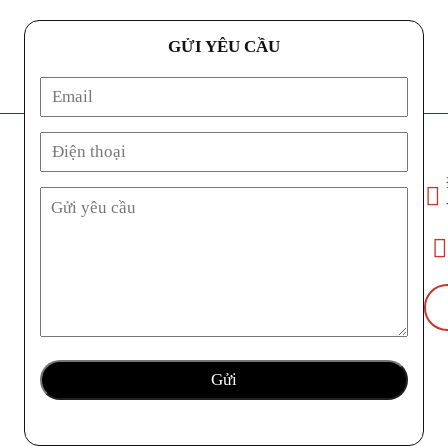
GỬI YÊU CẦU
Địa ch