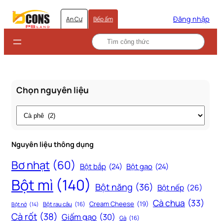
Đăng nhập
An Cư
Bếp ấm
Chọn nguyên liệu
Thẻ
Nguyên liệu thông dụng
Bơ nhạt
(60)
Bột bắp
(24)
Bột gạo
(24)
Bột mì
(140)
Bột năng
(36)
Bột nếp
(26)
Cà chua
(33)
Cream Cheese
(19)
Bột rau câu
(16)
Bột nở
(14)
Cà rốt
(38)
Giấm gạo
(30)
Gà
(16)