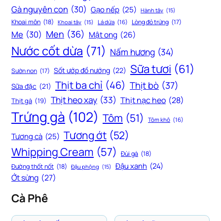
Gà nguyên con
(30)
Gạo nếp
(25)
Hành tây
(15)
Khoai môn
(18)
Lòng đỏ trứng
(17)
Khoai tây
(15)
Lá dứa
(16)
Men
(36)
Me
(30)
Mật ong
(26)
Nước cốt dừa
(71)
Nấm hương
(34)
Sữa tươi
(61)
Sốt ướp đồ nướng
(22)
Sườn non
(17)
Thịt ba chỉ
(46)
Thịt bò
(37)
Sữa đặc
(21)
Thịt heo xay
(33)
Thịt nạc heo
(28)
Thịt gà
(19)
Trứng gà
(102)
Tôm
(51)
Tôm khô
(16)
Tương ớt
(52)
Tương cà
(25)
Whipping Cream
(57)
Đùi gà
(18)
Đậu xanh
(24)
Đường thốt nốt
(18)
Đậu phộng
(15)
Ớt sừng
(27)
Cà Phê