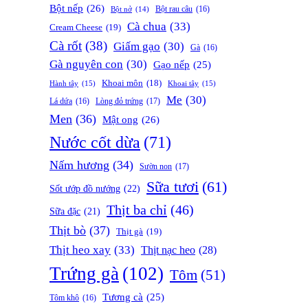
Bột nếp
(26)
Bột rau câu
(16)
Bột nở
(14)
Cà chua
(33)
Cream Cheese
(19)
Cà rốt
(38)
Giấm gạo
(30)
Gà
(16)
Gà nguyên con
(30)
Gạo nếp
(25)
Khoai môn
(18)
Hành tây
(15)
Khoai tây
(15)
Me
(30)
Lòng đỏ trứng
(17)
Lá dứa
(16)
Men
(36)
Mật ong
(26)
Nước cốt dừa
(71)
Nấm hương
(34)
Sườn non
(17)
Sữa tươi
(61)
Sốt ướp đồ nướng
(22)
Thịt ba chỉ
(46)
Sữa đặc
(21)
Thịt bò
(37)
Thịt gà
(19)
Thịt heo xay
(33)
Thịt nạc heo
(28)
Trứng gà
(102)
Tôm
(51)
Tương cà
(25)
Tôm khô
(16)