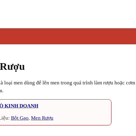
 Rượu
m.
Ò KINH DOANH
Liệu:
Bột Gạo
, 
Men Rượu