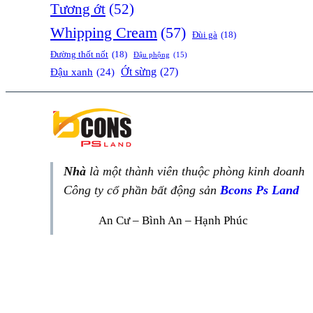
Tương ớt
(52)
Whipping Cream
(57)
Đùi gà
(18)
Đường thốt nốt
(18)
Đậu phộng
(15)
Ớt sừng
(27)
Đậu xanh
(24)
Nhà
là một thành viên thuộc phòng kinh doanh
Công ty cổ phần bất động sản
Bcons Ps Land
An Cư – Bình An – Hạnh Phúc