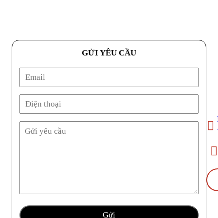
GỬI YÊU CẦU
Địa ch