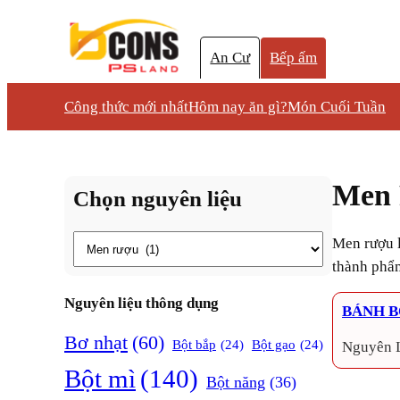
An Cư
Bếp ấm
Công thức mới nhất
Hôm nay ăn gì?
Món Cuối Tuần
Men
Chọn nguyên liệu
Thẻ
Men rượu là loại men dùng để lên men trong quá trình làm rượu hoặc cơm rượu. Đặc tính là tạo độ thơm và vị ngọt nhẹ cho
thành phẩ
Nguyên liệu thông dụng
BÁNH B
Bơ nhạt
(60)
Bột bắp
(24)
Bột gạo
(24)
Nguyên 
Bột mì
(140)
Bột năng
(36)